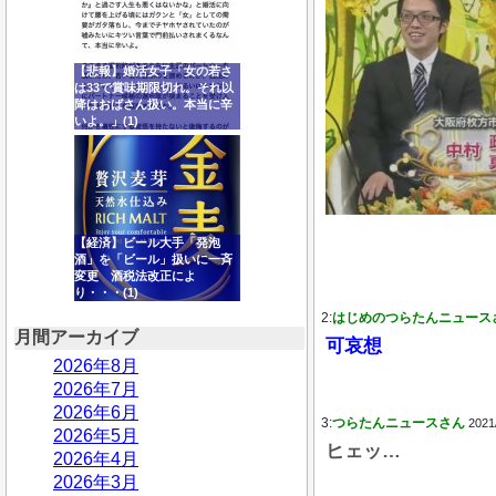
【悲報】婚活女子「女の若さ
は33で賞味期限切れ。それ以
降はおばさん扱い。本当に辛
いよ。」(1)
【経済】ビール大手「発泡
酒」を「ビール」扱いに一斉
変更 酒税法改正によ
り・・・(1)
2:
はじめのつらたんニュース
月間アーカイブ
可哀想
2026年8月
2026年7月
2026年6月
3:
つらたんニュースさん
2021
2026年5月
ヒェッ…
2026年4月
2026年3月