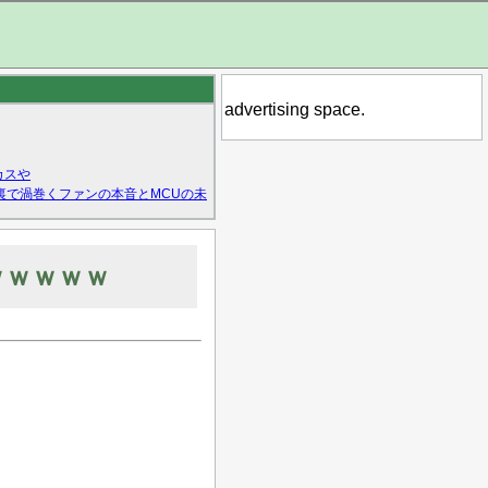
advertising space.
カスや
裏で渦巻くファンの本音とMCUの未
ｗｗｗｗｗ