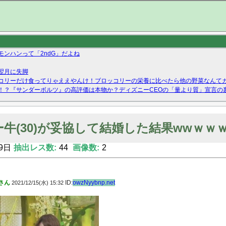
ンハンって「2ndG」だよね
翌月に失脚
コリーだけ食ってりゃええやんけ！ブロッコリーの栄養に比べたら他の野菜なんて
！？『サンダーボルツ』の高評価は本物か？ディズニーCEOの「量より質」宣言の
ーストテイク出演も新規獲得ならず？北川莉央が1位に
Twitterで拾ったエロ画像貼ってくよ
牛(30)が妥協して結婚した結果wwｗｗ
9日
抽出レス数:
44
画像数:
2
さん
ID:
owzNyybnp.net
2021/12/15(水) 15:32