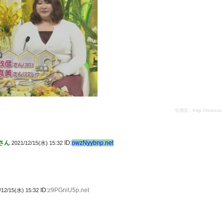
引用元：http://tomcat.2c
さん
ID:
owzNyybnp.net
2021/12/15(水) 15:32
ID:
z9PGniU5p.net
/12/15(水) 15:32