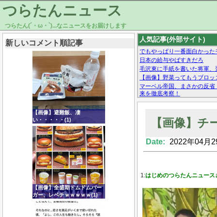
つらたんニュース
つらたん(´・ω・`)...なニュースをお届けします
人気記事(外部サイト)
新しいコメント順記事
でもやっぱり一番面白かったモ
日本の給与やばすきだろ
毛沢東に手紙を書いた将軍、
【画像】野菜ってもうブロッ
マーベル帝国、まさかの反省
来を徹底考察！
【モー娘。石田亜佑美】ファ
【画像あり】Facebookとか
【画像】避難飯、凄
【画像】チー
い・・・・・(1)
Date:
2022年04月2
Powered by livedoor 相互RSS
1:
はじめのつらたんニュース
【画像】全盛期ドムドムバー
ガー、レベチｗｗｗｗｗ(1)