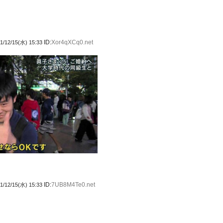
ID:
Xor4qXCq0.net
1/12/15(水) 15:33
ID:
7UB8M4Te0.net
1/12/15(水) 15:33