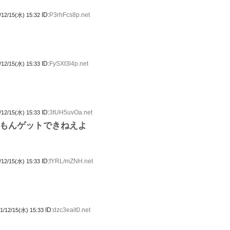
ID:
P3rhFcs8p.net
/12/15(水) 15:32
ID:
FySXt3l4p.net
/12/15(水) 15:33
ID:
3tUH5uvOa.net
/12/15(水) 15:33
もんゲットできねえよ
ID:
fYRL/mZNH.net
/12/15(水) 15:33
ID:
dzc3eait0.net
1/12/15(水) 15:33