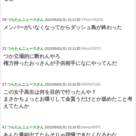
29:
つらたんニュースさん
ID:
YPwA+6QOd
2022/05/02(月) 15:12
メンバーがいなくなってからダッシュ島が終わった
31:
つらたんニュースさん
ID:
9HosXGfY0
2022/05/02(月) 15:13
つか立場的に断れんやろ
権力持ったおっさんが子供相手になにやってんだ
37:
つらたんニュースさん
ID:
RtHNdTcq0
2022/05/02(月) 15:16
この女子高生は何を目的で行ったんや？
まさかちょっとお喋りして金貰うだけとか舐めたこと考
えてたんか
41:
つらたんニュースさん
ID:
jwwqu90F0
2022/05/02(月) 15:18
あんな番組出てたらそりゃ我慢できなくなるわな