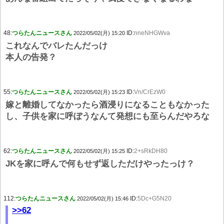
48:
つらたんニュースさん
ID:
nneNHGWva
2022/05/02(月) 15:20
これなんでバレたんだっけ
本人の告発？
55:
つらたんニュースさん
ID:
Vn/CrEzW0
2022/05/02(月) 15:23
嫁と離婚してなかったら酒浸りになることもなかった
し、子供を家に呼ぼうなんて発想にも至らんだやろな
62:
つらたんニュースさん
ID:
2+sRkDH80
2022/05/02(月) 15:25
JKを家に呼んで何もせず返しただけやったっけ？
112:
つらたんニュースさん
ID:
5Dc+G5N20
2022/05/02(月) 15:46
>>62