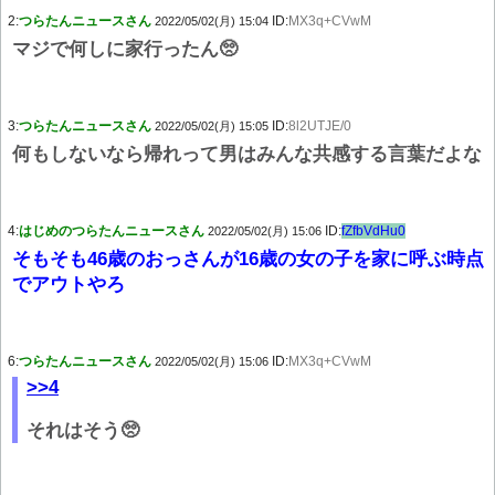
2:
つらたんニュースさん
ID:
MX3q+CVwM
2022/05/02(月) 15:04
マジで何しに家行ったん🥺
3:
つらたんニュースさん
ID:
8l2UTJE/0
2022/05/02(月) 15:05
何もしないなら帰れって男はみんな共感する言葉だよな
4:
はじめのつらたんニュースさん
ID:
fZfbVdHu0
2022/05/02(月) 15:06
そもそも46歳のおっさんが16歳の女の子を家に呼ぶ時点
でアウトやろ
6:
つらたんニュースさん
ID:
MX3q+CVwM
2022/05/02(月) 15:06
>>4
それはそう🥺