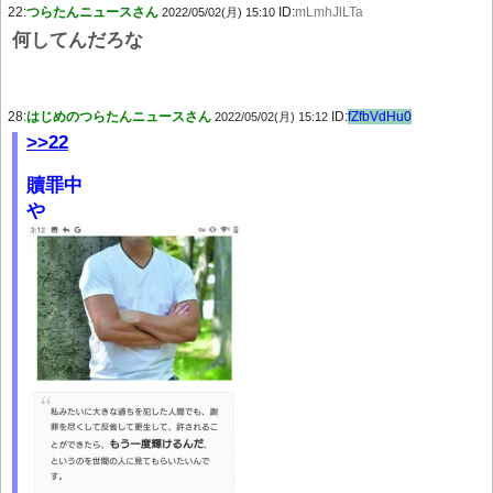
22:
つらたんニュースさん
ID:
mLmhJlLTa
2022/05/02(月) 15:10
何してんだろな
28:
はじめのつらたんニュースさん
ID:
fZfbVdHu0
2022/05/02(月) 15:12
>>22
贖罪中
や