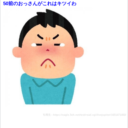
50前のおっさんがこれはキツイわ
引用元：https://eagle.5ch.net/test/read.cgi/livejupiter/1651471402/