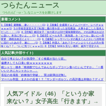
つらたんニュース
つらたん(´・ω・`)...なニュースをお届けします
新着コメント
1:【画像】避難飯、凄い・・・・・(1)
2:【画像】全盛期ドムドムバーガー、レベチｗｗ
ｗｗｗ(1)
3:小学校音楽室火災で転落し腰の骨を折った女性教諭、火事を起こした張本人
だった・・・(1)
4:【悲報】婚活女子「女の若さは33で賞味期限切れ。それ以降はおばさ
ん扱い。本当に辛いよ。」(1)
5:【経済】ビール大手「発泡酒」を「ビール」扱いに一斉
変更 酒税法改正により・・・(1)
6:【速報】レッサーパンダの風太くんとかいう20年前
に流行ったあの子、遂に……(1)
7:【画像】外国人「あれ？ラーメンよりうどんの方が美
味くね？？」ついに気づくｗｗｗ(1)
8:【悲報】NHKを見ない権利、裁判で否定され
る・・・(1)
9:欧州委員長「原発縮小は間違いでした」(1)
10:【悲報】日本企業の人手不
人気記事(外部サイト)
足、限界突破 52%「正社員も足りてません…」(1)
自分で考えない子が急増中「すぐ検索が当たり前」
歯磨きしても口臭い奴ｗｗｗｗｗｗｗｗ
銀シャリ・橋本「映画館でなんでみんなポップコーン食べたいんですか」「一番
いいときにカシャカシャ…」
長征の名場面「鉄橋強行突破」、実は銃弾ほぼ無し
マーベル帝国、まさかの反省！？『サンダーボルツ』の高評価は本物か？ディズ
ニーCEOの「量より質」宣言の裏で渦巻くファンの本音とMCUの未来を徹底考
察！
【モー娘。石田亜佑美】ファーストテイク出演も新規獲得ならず？北川莉央が1
人気アイドル（46）「というか家
位に
【画像あり】FacebookとかTwitterで拾ったエロ画像貼ってくよ
来ない？」女子高生「行きます」→