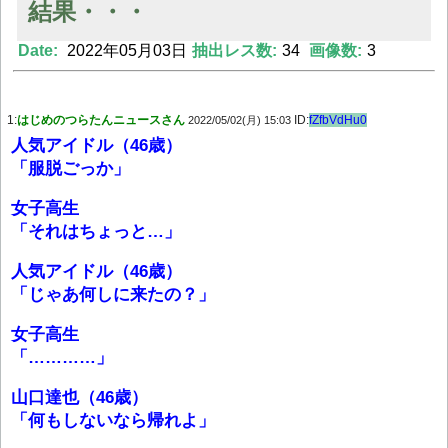
結果・・・
Date:
2022年05月03日
抽出レス数:
34
画像数:
3
Powered by livedoor 相互RSS
1:
はじめのつらたんニュースさん
ID:
fZfbVdHu0
2022/05/02(月) 15:03
人気アイドル（46歳）
「服脱ごっか」
女子高生
「それはちょっと…」
人気アイドル（46歳）
「じゃあ何しに来たの？」
女子高生
「…………」
山口達也（46歳）
「何もしないなら帰れよ」