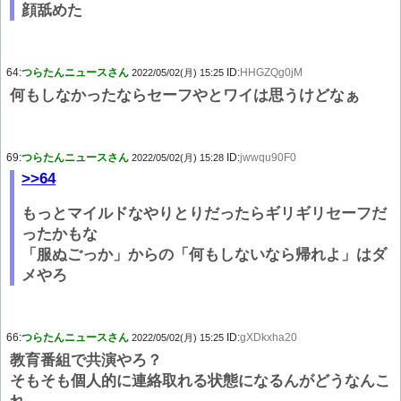
顔舐めた
64:
つらたんニュースさん
ID:
HHGZQg0jM
2022/05/02(月) 15:25
何もしなかったならセーフやとワイは思うけどなぁ
69:
つらたんニュースさん
ID:
jwwqu90F0
2022/05/02(月) 15:28
>>64
もっとマイルドなやりとりだったらギリギリセーフだ
ったかもな
「服ぬごっか」からの「何もしないなら帰れよ」はダ
メやろ
66:
つらたんニュースさん
ID:
gXDkxha20
2022/05/02(月) 15:25
教育番組で共演やろ？
そもそも個人的に連絡取れる状態になるんがどうなんこ