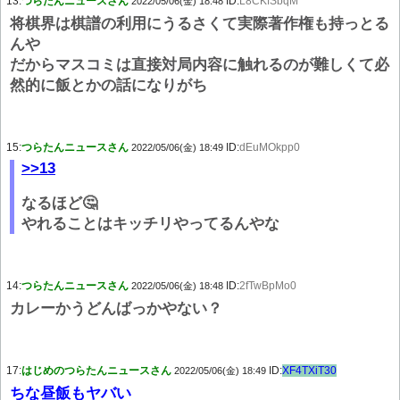
13:
つらたんニュースさん
ID:
L8CKfSbqM
2022/05/06(金) 18:48
将棋界は棋譜の利用にうるさくて実際著作権も持っとる
んや
だからマスコミは直接対局内容に触れるのが難しくて必
然的に飯とかの話になりがち
15:
つらたんニュースさん
ID:
dEuMOkpp0
2022/05/06(金) 18:49
>>13
なるほど🤔
やれることはキッチリやってるんやな
14:
つらたんニュースさん
ID:
2fTwBpMo0
2022/05/06(金) 18:48
カレーかうどんばっかやない？
17:
はじめのつらたんニュースさん
ID:
XF4TXiT30
2022/05/06(金) 18:49
ちな昼飯もヤバい