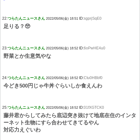
22:
つらたんニュースさん
ID:
sgprjSqE0
2022/05/06(金) 18:51
足りる？🥺
23:
つらたんニュースさん
ID:
6oPwHE4u0
2022/05/06(金) 18:52
野菜とか生意気やな
24:
つらたんニュースさん
ID:
Ctu0HBbf0
2022/05/06(金) 18:52
今どき500円じゃ牛丼ぐらいしか食えんわ
25:
つらたんニュースさん
ID:
01fXGTCK0
2022/05/06(金) 18:52
藤井君からしてみたら底辺突き抜けて地底在住のインタ
ーネット生物にすら合わせてきてるやん
対応力えぐいわ