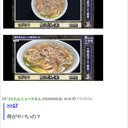
19:
つらたんニュースさん
ID:
YTsVj6Z/a
2022/05/06(金) 18:50
>>17
何がヤバいの？