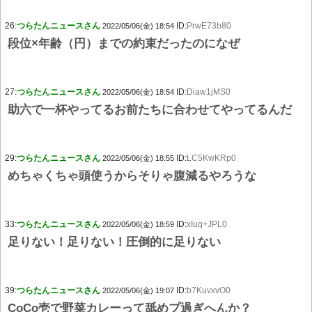
26:
つらたんニュースさん
ID:
PrwE73b80
2022/05/06(金) 18:54
段位×年齢（円）までの約束だったのになぜ
27:
つらたんニュースさん
ID:
Diaw1jMS0
2022/05/06(金) 18:54
助六で一杯やってるお前たちに合わせてやってるんだ
29:
つらたんニュースさん
ID:
LC5KwKRp0
2022/05/06(金) 18:55
めちゃくちゃ頭使うからそりゃ腹減るやろうな
33:
つらたんニュースさん
ID:
xIuq+JPL0
2022/05/06(金) 18:59
足りない！足りない！圧倒的に足りない
39:
つらたんニュースさん
ID:
b7KuvxvO0
2022/05/06(金) 19:07
CoCo壱で野菜カレーって舐めプ過ぎへんか？