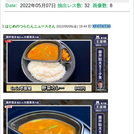
Date:
2022年05月07日
抽出レス数:
32
画像数:
8
Powered by livedoor 相互RSS
1:
はじめのつらたんニュースさん
ID:
XF4TXiT30
2022/05/06(金) 18:44