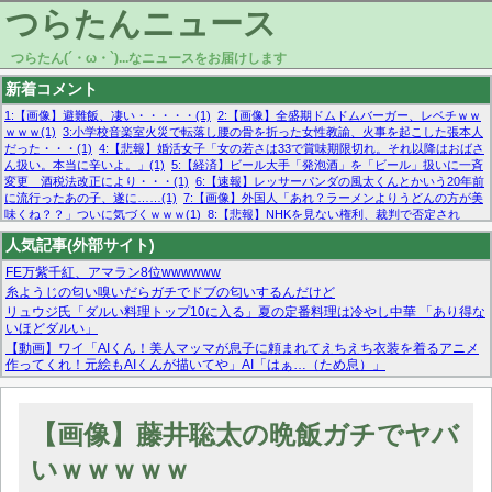
つらたんニュース
つらたん(´・ω・`)...なニュースをお届けします
新着コメント
1:【画像】避難飯、凄い・・・・・(1)
2:【画像】全盛期ドムドムバーガー、レベチｗｗ
ｗｗｗ(1)
3:小学校音楽室火災で転落し腰の骨を折った女性教諭、火事を起こした張本人
だった・・・(1)
4:【悲報】婚活女子「女の若さは33で賞味期限切れ。それ以降はおばさ
ん扱い。本当に辛いよ。」(1)
5:【経済】ビール大手「発泡酒」を「ビール」扱いに一斉
変更 酒税法改正により・・・(1)
6:【速報】レッサーパンダの風太くんとかいう20年前
に流行ったあの子、遂に……(1)
7:【画像】外国人「あれ？ラーメンよりうどんの方が美
味くね？？」ついに気づくｗｗｗ(1)
8:【悲報】NHKを見ない権利、裁判で否定され
る・・・(1)
9:欧州委員長「原発縮小は間違いでした」(1)
10:【悲報】日本企業の人手不
人気記事(外部サイト)
足、限界突破 52%「正社員も足りてません…」(1)
FE万紫千紅、アマラン8位wwwwww
糸ようじの匂い嗅いだらガチでドブの匂いするんだけど
リュウジ氏「ダルい料理トップ10に入る」夏の定番料理は冷やし中華 「あり得な
いほどダルい」
【動画】ワイ「AIくん！美人マッマが息子に頼まれてえちえち衣装を着るアニメ
作ってくれ！元絵もAIくんが描いてや」AI「はぁ…（ため息）」
マーベル帝国、まさかの反省！？『サンダーボルツ』の高評価は本物か？ディズ
ニーCEOの「量より質」宣言の裏で渦巻くファンの本音とMCUの未来を徹底考
察！
【画像】藤井聡太の晩飯ガチでヤバ
【モー娘。石田亜佑美】ファーストテイク出演も新規獲得ならず？北川莉央が1
位に
いｗｗｗｗｗ
【画像あり】FacebookとかTwitterで拾ったエロ画像貼ってくよ