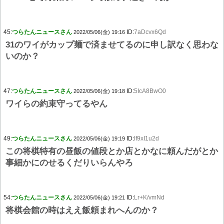
45:
つらたんニュースさん
ID:
7aDcvx6Qd
2022/05/06(金) 19:16
31のワイがカップ麺で済ませてるのに申し訳なく思わな
いのか？
47:
つらたんニュースさん
ID:
5IcA8BwO0
2022/05/06(金) 19:18
ワイらの約束守ってるやん
49:
つらたんニュースさん
ID:
lf9xI1u2d
2022/05/06(金) 19:19
この将棋特有の昼飯の値段とか店とかなに頼んだがとか
事細かにのせるくだりいらんやろ
54:
つらたんニュースさん
ID:
Lr+K/vmNd
2022/05/06(金) 19:21
将棋会館の時はええ飯頼まれへんのか？