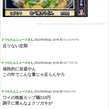
引用元：https://eagle.5ch.net/test/read.cgi/livejupiter/1651830277/
3:
つらたんニュースさん
ID:
oLvzaAoH0
2022/05/06(金) 18:45
足りない定期
4:
つらたんニュースさん
ID:
qICYv5sTa
2022/05/06(金) 18:45
値段的に並盛やん
この年でこんな量じゃ足らんやろ
6:
つらたんニュースさん
ID:
lhtgkz/Xd
2022/05/06(金) 18:45
ワイの晩飯カップ麺110円
調子に乗んなよクソガキが