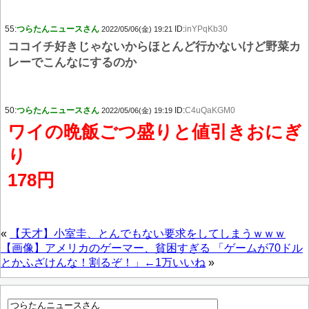
55:
つらたんニュースさん
ID:
inYPqKb30
2022/05/06(金) 19:21
ココイチ好きじゃないからほとんど行かないけど野菜カ
レーでこんなにするのか
50:
つらたんニュースさん
ID:
C4uQaKGM0
2022/05/06(金) 19:19
ワイの晩飯ごつ盛りと値引きおにぎ
り
178円
«
【天才】小室圭、とんでもない要求をしてしまうｗｗｗ
【画像】アメリカのゲーマー、貧困すぎる 「ゲームが70ドル
とかふざけんな！割るぞ！」←1万いいね
»