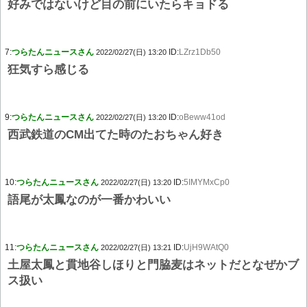
好みではないけど目の前にいたらキョドる
7:
つらたんニュースさん
ID:
LZrz1Db50
2022/02/27(日) 13:20
狂気すら感じる
9:
つらたんニュースさん
ID:
oBeww41od
2022/02/27(日) 13:20
西武鉄道のCM出てた時のたおちゃん好き
10:
つらたんニュースさん
ID:
5IMYMxCp0
2022/02/27(日) 13:20
語尾が太鳳なのが一番かわいい
11:
つらたんニュースさん
ID:
UjH9WAtQ0
2022/02/27(日) 13:21
土屋太鳳と貫地谷しほりと門脇麦はネットだとなぜかブ
ス扱い