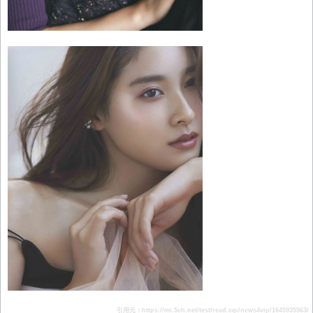
引用元：https://mi.5ch.net/test/read.cgi/news4vip/1645935563/