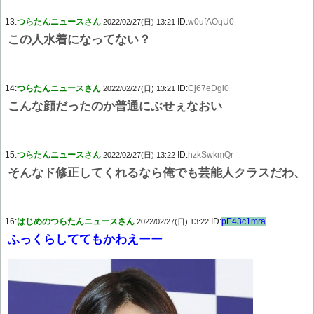
13:
つらたんニュースさん
ID:
w0ufAOqU0
2022/02/27(日) 13:21
この人水着になってない？
14:
つらたんニュースさん
ID:
Cj67eDgi0
2022/02/27(日) 13:21
こんな顔だったのか普通にぶせぇなおい
15:
つらたんニュースさん
ID:
hzkSwkmQr
2022/02/27(日) 13:22
そんなド修正してくれるなら俺でも芸能人クラスだわ、
16:
はじめのつらたんニュースさん
ID:
pE43c1mra
2022/02/27(日) 13:22
ふっくらしててもかわえーー