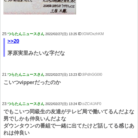
25:
つらたんニュースさん
ID:
lGWOxzhKM
2022/02/27(日) 13:25
>>20
茅原実里みたいな字だな
21:
つらたんニュースさん
ID:
8PdhGG0I0
2022/02/27(日) 13:23
こいつvipperだったのか
23:
つらたんニュースさん
ID:
oZCi4JAF0
2022/02/27(日) 13:24
でもこいつ同級生の友達がテレビ局で働いてるんだよな
男でしかも仲良いんだよな
ダウンタウンの番組で一緒に出てたけど話してる感じあ
れは仲良い