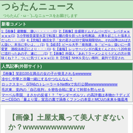
つらたんニュース
つらたん(´・ω・`)...なニュースをお届けします
新着コメント
1:【画像】避難飯、凄い・・・・・(1)
2:【画像】全盛期ドムドムバーガー、レベチｗｗ
ｗｗｗ(1)
3:小学校音楽室火災で転落し腰の骨を折った女性教諭、火事を起こした張本人
だった・・・(1)
4:【悲報】婚活女子「女の若さは33で賞味期限切れ。それ以降はおばさ
ん扱い。本当に辛いよ。」(1)
5:【経済】ビール大手「発泡酒」を「ビール」扱いに一斉
変更 酒税法改正により・・・(1)
6:【速報】レッサーパンダの風太くんとかいう20年前
に流行ったあの子、遂に……(1)
7:【画像】外国人「あれ？ラーメンよりうどんの方が美
味くね？？」ついに気づくｗｗｗ(1)
8:【悲報】NHKを見ない権利、裁判で否定され
る・・・(1)
9:欧州委員長「原発縮小は間違いでした」(1)
10:【悲報】日本企業の人手不
人気記事(外部サイト)
足、限界突破 52%「正社員も足りてません…」(1)
【画像】笑顔100点満点の女の子が発見されるwwwwww
冷やし中華と冷麺一緒にするやつなんなん？
ロックスター、GTA6のトレーラーをNetflixで先行公開wwwwwwwwwww
毛沢東、党内の「自己批判」を密告合戦に変えて幹部を黙らせる
マーベル帝国、まさかの反省！？『サンダーボルツ』の高評価は本物か？ディズ
ニーCEOの「量より質」宣言の裏で渦巻くファンの本音とMCUの未来を徹底考
察！
【モー娘。石田亜佑美】ファーストテイク出演も新規獲得ならず？北川莉央が1
位に
【画像】土屋太鳳って美人すぎない
【画像あり】FacebookとかTwitterで拾ったエロ画像貼ってくよ
か？wwwwwwwwwww