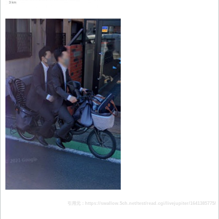
引用元：https://swallow.5ch.net/test/read.cgi/livejupiter/1641385775/