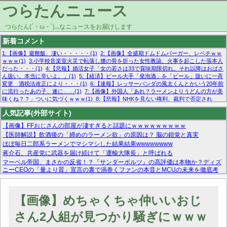
つらたんニュース
つらたん(´・ω・`)...なニュースをお届けします
新着コメント
1:【画像】避難飯、凄い・・・・・(1)
2:【画像】全盛期ドムドムバーガー、レベチｗｗ
ｗｗｗ(1)
3:小学校音楽室火災で転落し腰の骨を折った女性教諭、火事を起こした張本人
だった・・・(1)
4:【悲報】婚活女子「女の若さは33で賞味期限切れ。それ以降はおばさ
ん扱い。本当に辛いよ。」(1)
5:【経済】ビール大手「発泡酒」を「ビール」扱いに一斉
変更 酒税法改正により・・・(1)
6:【速報】レッサーパンダの風太くんとかいう20年前
に流行ったあの子、遂に……(1)
7:【画像】外国人「あれ？ラーメンよりうどんの方が美
味くね？？」ついに気づくｗｗｗ(1)
8:【悲報】NHKを見ない権利、裁判で否定され
る・・・(1)
9:欧州委員長「原発縮小は間違いでした」(1)
10:【悲報】日本企業の人手不
人気記事(外部サイト)
足、限界突破 52%「正社員も足りてません…」(1)
【画像】FFおじさんの部屋が凄すぎると話題にｗｗｗｗｗｗｗｗｗ
【医師解説】飲酒後の「締めのラーメン欲」の原因は？ 脳の錯覚と真実
ほぼ毎日二郎系ラーメンでマシマシした結果結果wwwwwwww
蒋介石、共産党に武器を届け続けて「運輸大隊長」と呼ばれる
マーベル帝国、まさかの反省！？『サンダーボルツ』の高評価は本物か？ディズ
ニーCEOの「量より質」宣言の裏で渦巻くファンの本音とMCUの未来を徹底考
察！
【モー娘。石田亜佑美】ファーストテイク出演も新規獲得ならず？北川莉央が1
位に
【画像】めちゃくちゃ仲いいおじ
【画像あり】FacebookとかTwitterで拾ったエロ画像貼ってくよ
さん2人組が見つかり騒ぎにｗｗｗ