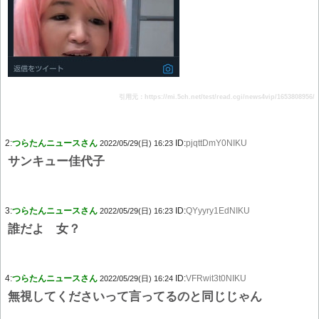
引用元：https://mi.5ch.net/test/read.cgi/news4vip/1653808956/
2:
つらたんニュースさん
ID:
pjqttDmY0NIKU
2022/05/29(日) 16:23
サンキュー佳代子
3:
つらたんニュースさん
ID:
QYyyry1EdNIKU
2022/05/29(日) 16:23
誰だよ 女？
4:
つらたんニュースさん
ID:
VFRwit3t0NIKU
2022/05/29(日) 16:24
無視してくださいって言ってるのと同じじゃん