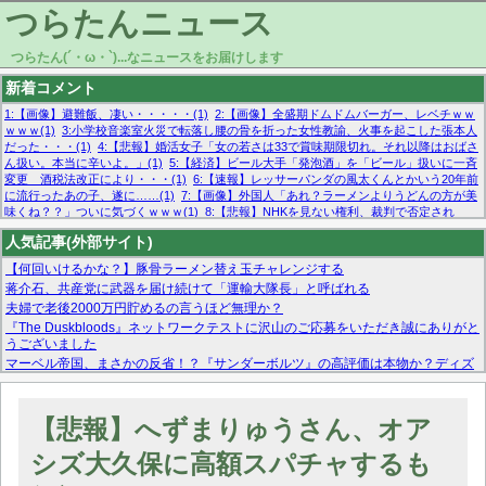
つらたんニュース
つらたん(´・ω・`)...なニュースをお届けします
新着コメント
1:【画像】避難飯、凄い・・・・・(1)
2:【画像】全盛期ドムドムバーガー、レベチｗｗ
ｗｗｗ(1)
3:小学校音楽室火災で転落し腰の骨を折った女性教諭、火事を起こした張本人
だった・・・(1)
4:【悲報】婚活女子「女の若さは33で賞味期限切れ。それ以降はおばさ
ん扱い。本当に辛いよ。」(1)
5:【経済】ビール大手「発泡酒」を「ビール」扱いに一斉
変更 酒税法改正により・・・(1)
6:【速報】レッサーパンダの風太くんとかいう20年前
に流行ったあの子、遂に……(1)
7:【画像】外国人「あれ？ラーメンよりうどんの方が美
味くね？？」ついに気づくｗｗｗ(1)
8:【悲報】NHKを見ない権利、裁判で否定され
る・・・(1)
9:欧州委員長「原発縮小は間違いでした」(1)
10:【悲報】日本企業の人手不
人気記事(外部サイト)
足、限界突破 52%「正社員も足りてません…」(1)
【何回いけるかな？】豚骨ラーメン替え玉チャレンジする
蒋介石、共産党に武器を届け続けて「運輸大隊長」と呼ばれる
夫婦で老後2000万円貯めるの言うほど無理か？
『The Duskbloods』ネットワークテストに沢山のご応募をいただき誠にありがと
うございました
マーベル帝国、まさかの反省！？『サンダーボルツ』の高評価は本物か？ディズ
ニーCEOの「量より質」宣言の裏で渦巻くファンの本音とMCUの未来を徹底考
察！
【モー娘。石田亜佑美】ファーストテイク出演も新規獲得ならず？北川莉央が1
【悲報】へずまりゅうさん、オア
位に
【画像あり】FacebookとかTwitterで拾ったエロ画像貼ってくよ
シズ大久保に高額スパチャするも