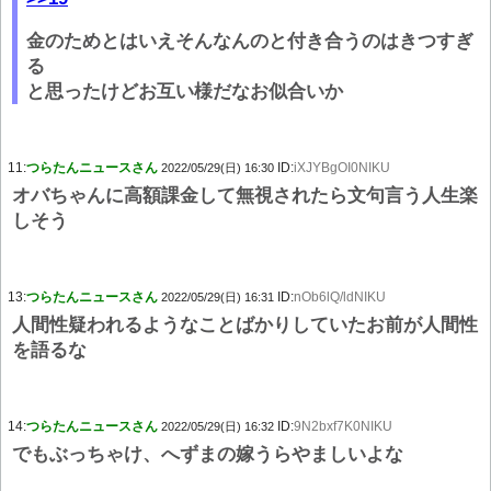
金のためとはいえそんなんのと付き合うのはきつすぎ
る
と思ったけどお互い様だなお似合いか
11:
つらたんニュースさん
ID:
iXJYBgOI0NIKU
2022/05/29(日) 16:30
オバちゃんに高額課金して無視されたら文句言う人生楽
しそう
13:
つらたんニュースさん
ID:
nOb6lQ/ldNIKU
2022/05/29(日) 16:31
人間性疑われるようなことばかりしていたお前が人間性
を語るな
14:
つらたんニュースさん
ID:
9N2bxf7K0NIKU
2022/05/29(日) 16:32
でもぶっちゃけ、へずまの嫁うらやましいよな