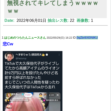
無視されてキレてしまうｗｗｗｗ
ｗｗ
Powered by livedoor 相互RSS
Date:
2022年06月01日
抽出レス数:
22
画像数:
1
1:
はじめのつらたんニュースさん
ID:
0qZbr8Xl0NIKU
2022/05/29(日) 16:22
悲Cw