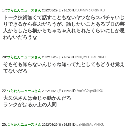
17:
つらたんニュースさん
ID:
UJ4MMoX4dNIKU
2022/05/29(日) 16:36
トーク技術無くて話すこともないヤツならスパチャいじ
りできるから喜ぶだろうが、話したいことあるプロの芸
人からしたら横からちゃちゃ入れられたくらいにしか思
わないだろうな
20:
つらたんニュースさん
ID:
cNQmOTUa0NIKU
2022/05/29(日) 16:43
そもそも知らないんじゃね知ってたとしてもどうせ覚え
てないだろ
22:
つらたんニュースさん
ID:
fweYC2qA0NIKU
2022/05/29(日) 16:48
大久保さんは金じゃ動かんだろ
ランクがはるか上の人間
25:
つらたんニュースさん
ID:
ozNBd8AuMNIKU
2022/05/29(日) 16:56