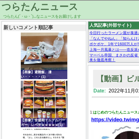
つらたんニュース
つらたん(´・ω・`)...なニュースをお届けします
人気記事(外部サイト)
新しいコメント順記事
今日行ったラーメン屋が臭過
「なんでやねん」「知らんけど
ポケポケ、1年で1600万人
上海一月風暴とは——造反派が
マーベル帝国、まさかの反省
来を徹底考察！
【モー娘。石田亜佑美】ファ
【画像あり】Facebookとか
【画像】避難飯、凄
【動画】ビ
い・・・・・(1)
Date:
2022年11月0
Powered by livedoor 相互RSS
1:
はじめのつらたんニュース
https://video.twim
【画像】全盛期ドムドムバー
ガー、レベチｗｗｗｗｗ(1)