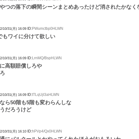
ういうやつの落下の瞬間シーンまとめあったけど消されたかなく
ID:
PWumctbp0HLWN
2/10/31(月) 16:09
でもワイに分けて欲しい
ID:
LrnMQ/BspHLWN
2/10/31(月) 16:09
に高額賠償しろや
ろ
ID:
tTLqUjI3aHLWN
2/10/31(月) 16:09
なら50階も5階も変わらんしな
うだろうけど
ID:
hPVp4/Qx0HLWN
2/10/31(月) 16:10