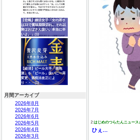
【悲報】婚活女子「女の若さ
は33で賞味期限切れ。それ以
降はおばさん扱い。本当に辛
いよ。」(1)
【経済】ビール大手「発泡
酒」を「ビール」扱いに一斉
変更 酒税法改正によ
り・・・(1)
月間アーカイブ
2026年8月
2026年7月
2026年6月
2:
はじめのつらたんニュース
2026年5月
2026年4月
ひぇ…
2026年3月