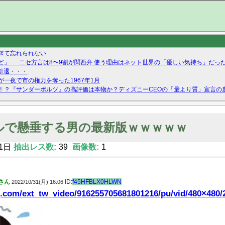
ぎて忘れられない
」･･･ニセ方言は8〜9割が関西弁 使う理由はネット世界の「優しい気持ち」だっ
が引退・・・
一夜で市の権力を奪った1967年1月
！？『サンダーボルツ』の高評価は本物か？ディズニーCEOの「量より質」宣言の
ーストテイク出演も新規獲得ならず？北川莉央が1位に
Twitterで拾ったエロ画像貼ってくよ
ルで懸垂する男の最新版ｗｗｗｗｗ
1日
抽出レス数:
39
画像数:
1
さん
ID:
f45HFBLX0HLWN
2022/10/31(月) 16:06
g.com/ext_tw_video/916255705681801216/pu/vid/480×480/