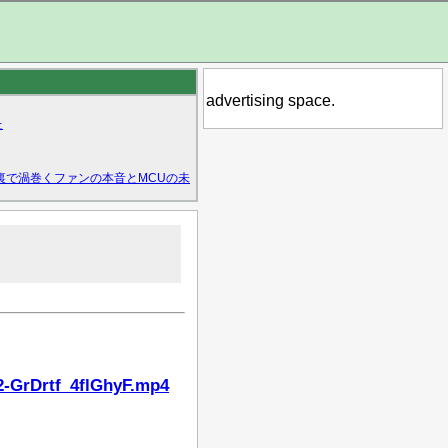
advertising space.
た
裏で渦巻くファンの本音とMCUの未
2-GrDrtf_4flGhyF.mp4