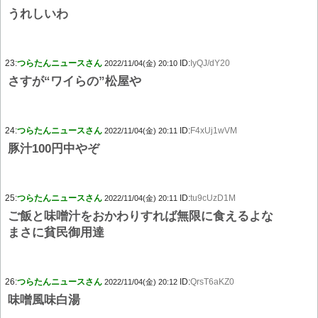
うれしいわ
23:
つらたんニュースさん
ID:
IyQJ/dY20
2022/11/04(金) 20:10
さすが“ワイらの”松屋や
24:
つらたんニュースさん
ID:
F4xUj1wVM
2022/11/04(金) 20:11
豚汁100円中やぞ
25:
つらたんニュースさん
ID:
tu9cUzD1M
2022/11/04(金) 20:11
ご飯と味噌汁をおかわりすれば無限に食えるよな
まさに貧民御用達
26:
つらたんニュースさん
ID:
QrsT6aKZ0
2022/11/04(金) 20:12
味噌風味白湯