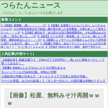
つらたんニュース
つらたん(´・ω・`)...なニュースをお届けします
新着コメント
1:【画像】避難飯、凄い・・・・・(1)
2:【画像】全盛期ドムドムバーガー、レベチｗｗ
ｗｗｗ(1)
3:小学校音楽室火災で転落し腰の骨を折った女性教諭、火事を起こした張本人
だった・・・(1)
4:【悲報】婚活女子「女の若さは33で賞味期限切れ。それ以降はおばさ
ん扱い。本当に辛いよ。」(1)
5:【経済】ビール大手「発泡酒」を「ビール」扱いに一斉
変更 酒税法改正により・・・(1)
6:【速報】レッサーパンダの風太くんとかいう20年前
に流行ったあの子、遂に……(1)
7:【画像】外国人「あれ？ラーメンよりうどんの方が美
味くね？？」ついに気づくｗｗｗ(1)
8:【悲報】NHKを見ない権利、裁判で否定され
る・・・(1)
9:欧州委員長「原発縮小は間違いでした」(1)
10:【悲報】日本企業の人手不
人気記事(外部サイト)
足、限界突破 52%「正社員も足りてません…」(1)
【成城石井】高級豆腐ワイ「150g×2丁で250円か･･･高いけど美味そうだし一丁
買ってみるか！」
【画像】tiktokにとんでもないどクズが現れるｗｗ
モンハンワイルズSwitch2版、40fpsと判明
入国拒否の半数が日本人!? 「オーストラリアで日本人女性が売春」
マーベル帝国、まさかの反省！？『サンダーボルツ』の高評価は本物か？ディズ
ニーCEOの「量より質」宣言の裏で渦巻くファンの本音とMCUの未来を徹底考
察！
【モー娘。石田亜佑美】ファーストテイク出演も新規獲得ならず？北川莉央が1
【画像】松屋、無料みそ汁再開ｗｗ
位に
【画像あり】FacebookとかTwitterで拾ったエロ画像貼ってくよ
ｗ