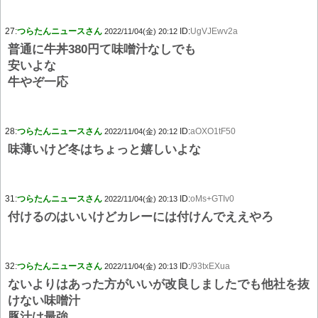
27:
つらたんニュースさん
ID:
UgVJEwv2a
2022/11/04(金) 20:12
普通に牛丼380円て味噌汁なしでも
安いよな
牛やぞ一応
28:
つらたんニュースさん
ID:
aOXO1tF50
2022/11/04(金) 20:12
味薄いけど冬はちょっと嬉しいよな
31:
つらたんニュースさん
ID:
oMs+GTIv0
2022/11/04(金) 20:13
付けるのはいいけどカレーには付けんでええやろ
32:
つらたんニュースさん
ID:
/93txEXua
2022/11/04(金) 20:13
ないよりはあった方がいいが改良しましたでも他社を抜
けない味噌汁
豚汁は最強