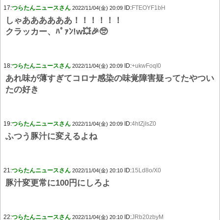
17:
つらたんニュースさん
ID:
FTEOYF1bH
2022/11/04(金) 20:09
しゃああああああ！！！！！！
クラッカー、ﾊﾟｧﾝ!w💥🎉🥺
18:
つらたんニュースさん
ID:
+ukwFoqI0
2022/11/04(金) 20:09
あれ味が薄すぎてコロナ感染の味覚障害疑ってたやつい
たの好き
19:
つらたんニュースさん
ID:
4htZjIsZ0
2022/11/04(金) 20:09
ふつう豚汁に変えるよね
21:
つらたんニュースさん
ID:
15Ld8o/X0
2022/11/04(金) 20:10
豚汁変更常に100円にしろよ
22:
つらたんニュースさん
ID:
JRb20zbyM
2022/11/04(金) 20:10