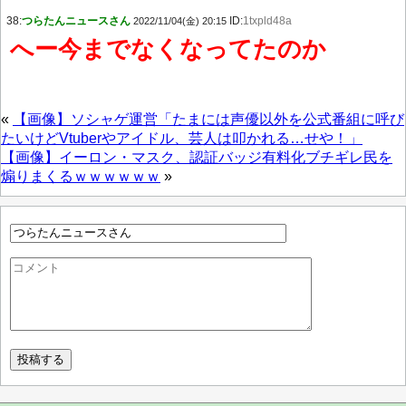
38:
つらたんニュースさん
ID:
1txpld48a
2022/11/04(金) 20:15
へー今までなくなってたのか
«
【画像】ソシャゲ運営「たまには声優以外を公式番組に呼び
たいけどVtuberやアイドル、芸人は叩かれる…せや！」
【画像】イーロン・マスク、認証バッジ有料化ブチギレ民を
煽りまくるｗｗｗｗｗｗ
»