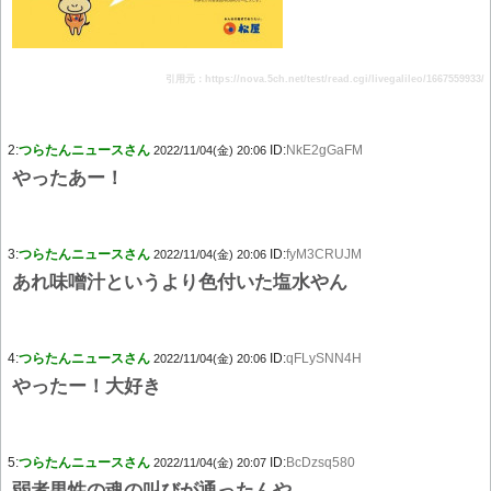
引用元：https://nova.5ch.net/test/read.cgi/livegalileo/1667559933/
2:
つらたんニュースさん
ID:
NkE2gGaFM
2022/11/04(金) 20:06
やったあー！
3:
つらたんニュースさん
ID:
fyM3CRUJM
2022/11/04(金) 20:06
あれ味噌汁というより色付いた塩水やん
4:
つらたんニュースさん
ID:
qFLySNN4H
2022/11/04(金) 20:06
やったー！大好き
5:
つらたんニュースさん
ID:
BcDzsq580
2022/11/04(金) 20:07
弱者男性の魂の叫びが通ったんや