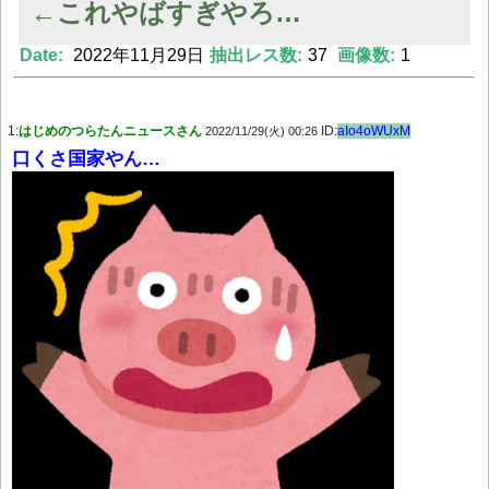
←これやばすぎやろ…
Date:
2022年11月29日
抽出レス数:
37
画像数:
1
Powered by livedoor 相互RSS
1:
はじめのつらたんニュースさん
ID:
aIo4oWUxM
2022/11/29(火) 00:26
口くさ国家やん…