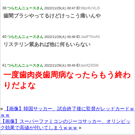
38:
つらたんニュースさん
ID:
WpzKcVL/0
2022/11/29(火) 00:47
歯間ブラシやってるけどけっこう痛いんや
40:
つらたんニュースさん
ID:
JadFThoA0
2022/11/29(火) 00:48
リステリン紫あれば他に何もいらない
41:
つらたんニュースさん
ID:
qw//Q3tSM
2022/11/29(火) 00:49
一度歯肉炎歯周病なったらもう終わ
りだよな
«
【画像】韓国サッカー、試合終了後に監督がレッドカードｗ
ｗｗ
【画像】スーパーファミコンのジーコサッカー、オリンピッ
ク効果で高値が付いてしまうｗｗｗ
»