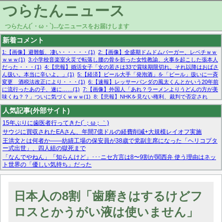
つらたんニュース
つらたん(´・ω・`)...なニュースをお届けします
新着コメント
1:【画像】避難飯、凄い・・・・・(1)
2:【画像】全盛期ドムドムバーガー、レベチｗｗ
ｗｗｗ(1)
3:小学校音楽室火災で転落し腰の骨を折った女性教諭、火事を起こした張本人
だった・・・(1)
4:【悲報】婚活女子「女の若さは33で賞味期限切れ。それ以降はおばさ
ん扱い。本当に辛いよ。」(1)
5:【経済】ビール大手「発泡酒」を「ビール」扱いに一斉
変更 酒税法改正により・・・(1)
6:【速報】レッサーパンダの風太くんとかいう20年前
に流行ったあの子、遂に……(1)
7:【画像】外国人「あれ？ラーメンよりうどんの方が美
味くね？？」ついに気づくｗｗｗ(1)
8:【悲報】NHKを見ない権利、裁判で否定され
る・・・(1)
9:欧州委員長「原発縮小は間違いでした」(1)
10:【悲報】日本企業の人手不
人気記事(外部サイト)
足、限界突破 52%「正社員も足りてません…」(1)
15年ぶりに歯医者行ってきた(´；ω；｀)
サウジに買収されたEAさん、年間7億ドルの経費削減+大規模レイオフ実施
王洪文とは何者か——紡績工場の保安員が38歳で党副主席になった「ヘリコプタ
ー式出世」、四人組の獄死まで
「なんでやねん」「知らんけど」･･･ニセ方言は8〜9割が関西弁 使う理由はネッ
ト世界の「優しい気持ち」だった
マーベル帝国、まさかの反省！？『サンダーボルツ』の高評価は本物か？ディズ
ニーCEOの「量より質」宣言の裏で渦巻くファンの本音とMCUの未来を徹底考
察！
日本人の8割「歯磨きはするけどフ
【モー娘。石田亜佑美】ファーストテイク出演も新規獲得ならず？北川莉央が1
位に
ロスとかうがい液は使いません」
【画像あり】FacebookとかTwitterで拾ったエロ画像貼ってくよ