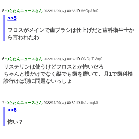
8:
つらたんニュースさん
ID:
//AOp/Un0
2022/11/29(火) 00:33
>>5
フロスがメインで歯ブラシは仕上げだと歯科衛生士か
ら言われたわ
6:
つらたんニュースさん
ID:
ONDpTiWq0
2022/11/29(火) 00:32
リステリンは使うけどフロスとか怖いだろ
ちゃんと横だけでなく縦でも歯を磨いて、月1で歯科検
診行けば別に問題ないっしょ
7:
つらたんニュースさん
ID:
tts1zmqk0
2022/11/29(火) 00:32
>>6
怖い？