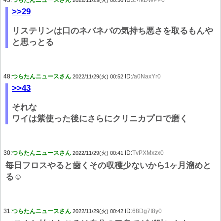
43:
つらたんニュースさん
ID:
Z+ikDWPP0
2022/11/29(火) 00:50
>>29
リステリンは口のネバネバの気持ち悪さを取るもんや
と思っとる
48:
つらたんニュースさん
ID:
/a0NaxYr0
2022/11/29(火) 00:52
>>43
それな
ワイは紫使った後にさらにクリニカプロで磨く
30:
つらたんニュースさん
ID:
TvPXMxzx0
2022/11/29(火) 00:41
毎日フロスやると歯くその収穫少ないから1ヶ月溜めと
る☺
31:
つらたんニュースさん
ID:
68Dg7t8y0
2022/11/29(火) 00:42