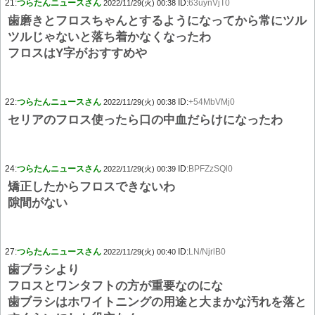
21:
つらたんニュースさん
ID:
63uynVjT0
2022/11/29(火) 00:38
歯磨きとフロスちゃんとするようになってから常にツル
ツルじゃないと落ち着かなくなったわ
フロスはY字がおすすめや
22:
つらたんニュースさん
ID:
+54MbVMj0
2022/11/29(火) 00:38
セリアのフロス使ったら口の中血だらけになったわ
24:
つらたんニュースさん
ID:
BPFZzSQl0
2022/11/29(火) 00:39
矯正したからフロスできないわ
隙間がない
27:
つらたんニュースさん
ID:
LN/NjrlB0
2022/11/29(火) 00:40
歯ブラシより
フロスとワンタフトの方が重要なのにな
歯ブラシはホワイトニングの用途と大まかな汚れを落と