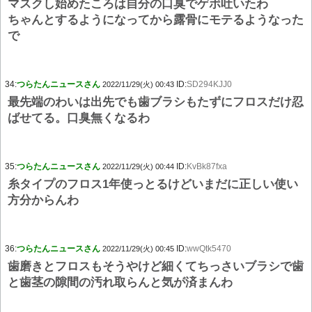
マスクし始めたころは自分の口臭でゲボ吐いたわ
ちゃんとするようになってから露骨にモテるようなった
で
34:
つらたんニュースさん
ID:
SD294KJJ0
2022/11/29(火) 00:43
最先端のわいは出先でも歯ブラシもたずにフロスだけ忍
ばせてる。口臭無くなるわ
35:
つらたんニュースさん
ID:
KvBk87fxa
2022/11/29(火) 00:44
糸タイプのフロス1年使っとるけどいまだに正しい使い
方分からんわ
36:
つらたんニュースさん
ID:
wwQtk5470
2022/11/29(火) 00:45
歯磨きとフロスもそうやけど細くてちっさいブラシで歯
と歯茎の隙間の汚れ取らんと気が済まんわ