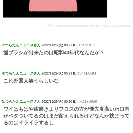
引用元：https://nova.5ch.net/test/read.cgi/livegalileo/1669649188/
3:
つらたんニュースさん
ID:
j+5+IsRC0
2022/11/29(火) 00:27
歯ブラシが出来たのは昭和40年代なんだが？
4:
つらたんニュースさん
ID:
zS/R/LGuM
2022/11/29(火) 00:29
これ外国人笑うらしいな
5:
つらたんニュースさん
ID:
nFD13S6e0
2022/11/29(火) 00:30
ワイはもはや歯磨きよりフロスの方が優先度高いわ口内
がベタついてるのはまだ耐えられるけどなんか挟まって
るのはイライラするし