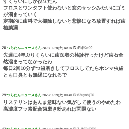
すくらいにしか役立たん
フロスとワンタフト使わないと窓のサッシみたいにゴミ
が溜まっていく
定期的に歯科で大掃除しないと悲惨になる放置すれば歯
槽膿漏
28:
つらたんニュースさん
ID:
/Ekj/KwJ0
2022/11/29(火) 00:40
先週に4年ぶりくらいに歯医者の検診行ったけど歯石全
然溜まってなかったわ
毎日2回10分ずつ歯磨きしてフロスしてたらホンマ虫歯
とも口臭とも無縁になれるで
29:
つらたんニュースさん
ID:
63uynVjT0
2022/11/29(火) 00:40
リステリンはあんま意味ない気がして使うのやめたわ
高濃度フッ素配合歯磨き粉あれば問題ない