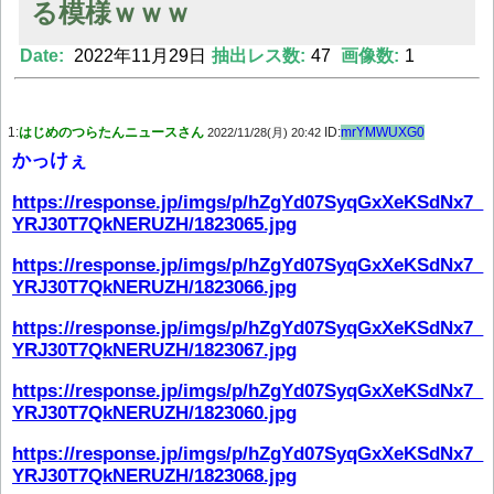
る模様ｗｗｗ
Date:
2022年11月29日
抽出レス数:
47
画像数:
1
Powered by livedoor 相互RSS
1:
はじめのつらたんニュースさん
ID:
mrYMWUXG0
2022/11/28(月) 20:42
かっけぇ
https://response.jp/imgs/p/hZgYd07SyqGxXeKSdNx7_
YRJ30T7QkNERUZH/1823065.jpg
https://response.jp/imgs/p/hZgYd07SyqGxXeKSdNx7_
YRJ30T7QkNERUZH/1823066.jpg
https://response.jp/imgs/p/hZgYd07SyqGxXeKSdNx7_
YRJ30T7QkNERUZH/1823067.jpg
https://response.jp/imgs/p/hZgYd07SyqGxXeKSdNx7_
YRJ30T7QkNERUZH/1823060.jpg
https://response.jp/imgs/p/hZgYd07SyqGxXeKSdNx7_
YRJ30T7QkNERUZH/1823068.jpg