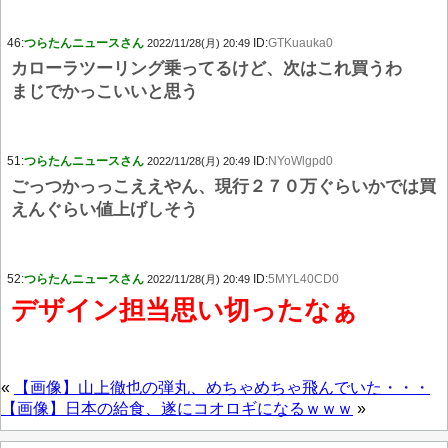
46:
つらたんニュースさん
ID:
GTKuauka0
2022/11/28(月) 20:49
カローラツーリング乗ってるけど、次はこれ買うわ
まじでかっこいいと思う
51:
つらたんニュースさん
ID:
NYoWlgpd0
2022/11/28(月) 20:49
ごっつかっっこええやん、現行２７０万ぐらいかでは買
えんぐらい値上げしそう
52:
つらたんニュースさん
ID:
5MYL40CD0
2022/11/28(月) 20:49
デザイン担当思い切ったなぁ
«
【画像】山上徹也の弾丸、めちゃめちゃ飛んでいた・・・
【画像】日本の給食、遂にコオロギになるｗｗｗ
»