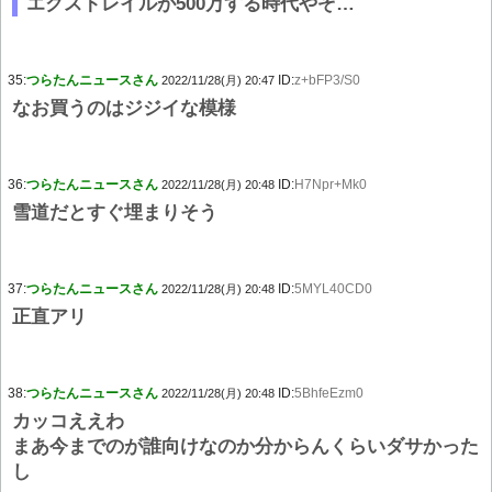
エクストレイルが500万する時代やぞ…
35:
つらたんニュースさん
ID:
z+bFP3/S0
2022/11/28(月) 20:47
なお買うのはジジイな模様
36:
つらたんニュースさん
ID:
H7Npr+Mk0
2022/11/28(月) 20:48
雪道だとすぐ埋まりそう
37:
つらたんニュースさん
ID:
5MYL40CD0
2022/11/28(月) 20:48
正直アリ
38:
つらたんニュースさん
ID:
5BhfeEzm0
2022/11/28(月) 20:48
カッコええわ
まあ今までのが誰向けなのか分からんくらいダサかった
し