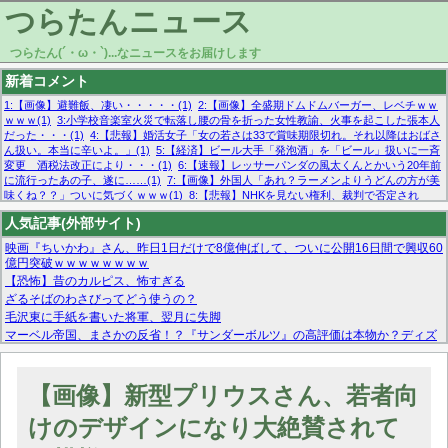
つらたんニュース
つらたん(´・ω・`)...なニュースをお届けします
新着コメント
1:【画像】避難飯、凄い・・・・・(1)
2:【画像】全盛期ドムドムバーガー、レベチｗｗ
ｗｗｗ(1)
3:小学校音楽室火災で転落し腰の骨を折った女性教諭、火事を起こした張本人
だった・・・(1)
4:【悲報】婚活女子「女の若さは33で賞味期限切れ。それ以降はおばさ
ん扱い。本当に辛いよ。」(1)
5:【経済】ビール大手「発泡酒」を「ビール」扱いに一斉
変更 酒税法改正により・・・(1)
6:【速報】レッサーパンダの風太くんとかいう20年前
に流行ったあの子、遂に……(1)
7:【画像】外国人「あれ？ラーメンよりうどんの方が美
味くね？？」ついに気づくｗｗｗ(1)
8:【悲報】NHKを見ない権利、裁判で否定され
る・・・(1)
9:欧州委員長「原発縮小は間違いでした」(1)
10:【悲報】日本企業の人手不
人気記事(外部サイト)
足、限界突破 52%「正社員も足りてません…」(1)
映画『ちいかわ』さん、昨日1日だけで8億伸ばして、ついに公開16日間で興収60
億円突破ｗｗｗｗｗｗｗｗ
【恐怖】昔のカルピス、怖すぎる
ざるそばのわさびってどう使うの？
毛沢東に手紙を書いた将軍、翌月に失脚
マーベル帝国、まさかの反省！？『サンダーボルツ』の高評価は本物か？ディズ
ニーCEOの「量より質」宣言の裏で渦巻くファンの本音とMCUの未来を徹底考
察！
【モー娘。石田亜佑美】ファーストテイク出演も新規獲得ならず？北川莉央が1
【画像】新型プリウスさん、若者向
位に
【画像あり】FacebookとかTwitterで拾ったエロ画像貼ってくよ
けのデザインになり大絶賛されて