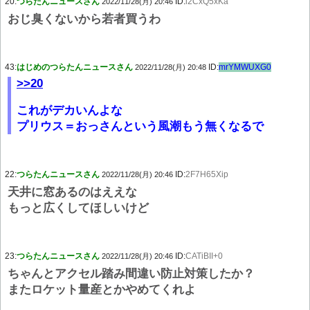
20:
つらたんニュースさん
ID:
i2CxQ5xKa
2022/11/28(月) 20:46
おじ臭くないから若者買うわ
43:
はじめのつらたんニュースさん
ID:
mrYMWUXG0
2022/11/28(月) 20:48
>>20
これがデカいんよな
プリウス＝おっさんという風潮もう無くなるで
22:
つらたんニュースさん
ID:
2F7H65Xip
2022/11/28(月) 20:46
天井に窓あるのはええな
もっと広くしてほしいけど
23:
つらたんニュースさん
ID:
CATiBII+0
2022/11/28(月) 20:46
ちゃんとアクセル踏み間違い防止対策したか？
またロケット量産とかやめてくれよ