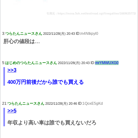
引用元：https://nova.5ch.net/test/read.cgi/livegalileo/1669635772/
3:
つらたんニュースさん
ID:
m4Ntkpyl0
2022/11/28(月) 20:43
肝心の値段は…
5:
はじめのつらたんニュースさん
ID:
mrYMWUXG0
2022/11/28(月) 20:43
>>3
400万円前後だから誰でも買える
21:
つらたんニュースさん
ID:
1QoxE5gKd
2022/11/28(月) 20:46
>>5
年収より高い車は誰でも買えないだろ