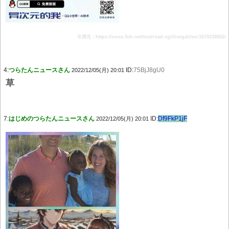
引用元：https://nova.5ch.net/test/read.cgi/livegalileo/1670238062/
4:
つらたんニュースさん
ID:
75BjJ8gU0
2022/12/05(月) 20:01
草
7:
はじめのつらたんニュースさん
ID:
Df9FkP1jF
2022/12/05(月) 20:01