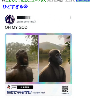
14:
はじめのつらたんニュースさん
ID:
Df9FkP1jF
2022/12/05(月) 20:02
ひどすぎる😭