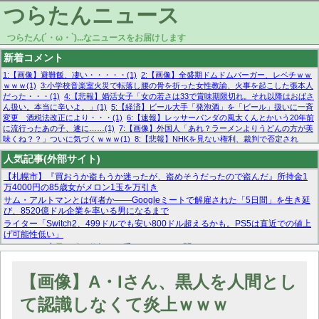
つらたんニュース
つらたん(´・ω・`)...なニュースをお届けします
新着コメント
1:【画像】避難飯、凄い・・・・・(1)
2:【画像】全盛期ドムドムバーガー、レベチｗｗ
ｗｗｗ(1)
3:小学校音楽室火災で転落し腰の骨を折った女性教諭、火事を起こした張本人
だった・・・(1)
4:【悲報】婚活女子「女の若さは33で賞味期限切れ。それ以降はおばさ
ん扱い。本当に辛いよ。」(1)
5:【経済】ビール大手「発泡酒」を「ビール」扱いに一斉
変更 酒税法改正により・・・(1)
6:【速報】レッサーパンダの風太くんとかいう20年前
に流行ったあの子、遂に……(1)
7:【画像】外国人「あれ？ラーメンよりうどんの方が美
味くね？？」ついに気づくｗｗｗ(1)
8:【悲報】NHKを見ない権利、裁判で否定され
る・・・(1)
9:欧州委員長「原発縮小は間違いでした」(1)
10:【悲報】日本企業の人手不
人気記事(外部サイト)
足、限界突破 52%「正社員も足りてません…」(1)
【札幌市】『買おうか盗もうか迷ったが、盗めそうだったので盗んだ』所持金1
万4000円の85歳女がメロン1玉を万引き
サム・アルトマンとは何者か——Googleミートで解雇された「5日間」を生き延
び、8520億ドル企業を率いる男になるまで
ライター「Switch2、499ドルでも安い800ドル超えるかも。PS5は直近での値上
げ可能性低い」
スーパーで店員に酷い仕打ちを受けたんだけど聞いてくれる？
マーベル帝国、まさかの反省！？『サンダーボルツ』の高評価は本物か？ディズ
ニーCEOの「量より質」宣言の裏で渦巻くファンの本音とMCUの未来を徹底考
【画像】A・Iさん、黒人を人間とし
察！
【モー娘。石田亜佑美】ファーストテイク出演も新規獲得ならず？北川莉央が1
て認識しなくて炎上ｗｗｗ
位に
【画像あり】FacebookとかTwitterで拾ったエロ画像貼ってくよ