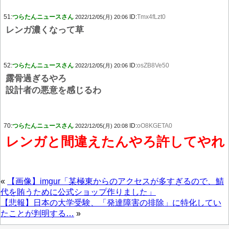
51:
つらたんニュースさん
ID:
Tmx4fLzt0
2022/12/05(月) 20:06
レンガ濃くなって草
52:
つらたんニュースさん
ID:
osZB8Ve50
2022/12/05(月) 20:06
露骨過ぎるやろ
設計者の悪意を感じるわ
70:
つらたんニュースさん
ID:
oO8KGETA0
2022/12/05(月) 20:08
レンガと間違えたんやろ許してやれ
«
【画像】imgur「某極東からのアクセスが多すぎるので、鯖
代を賄うために公式ショップ作りました」
【悲報】日本の大学受験、「発達障害の排除」に特化してい
たことが判明する…
»