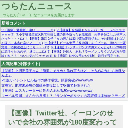
つらたんニュース
つらたん(´・ω・`)...なニュースをお届けします
新着コメント
1:【画像】避難飯、凄い・・・・・(1)
2:【画像】全盛期ドムドムバーガー、レベチｗｗ
ｗｗｗ(1)
3:小学校音楽室火災で転落し腰の骨を折った女性教諭、火事を起こした張本人
だった・・・(1)
4:【悲報】婚活女子「女の若さは33で賞味期限切れ。それ以降はおばさ
ん扱い。本当に辛いよ。」(1)
5:【経済】ビール大手「発泡酒」を「ビール」扱いに一斉
変更 酒税法改正により・・・(1)
6:【速報】レッサーパンダの風太くんとかいう20年前
に流行ったあの子、遂に……(1)
7:【画像】外国人「あれ？ラーメンよりうどんの方が美
味くね？？」ついに気づくｗｗｗ(1)
8:【悲報】NHKを見ない権利、裁判で否定され
る・・・(1)
9:欧州委員長「原発縮小は間違いでした」(1)
10:【悲報】日本企業の人手不
人気記事(外部サイト)
足、限界突破 52%「正社員も足りてません…」(1)
【悲報】上沼恵美子さん「簡単にそうめん作れ言うけど、そうめん作りて地獄な
んよ」
PC版サイレントヒル新作の動作環境、限界突破wwwwwww
文在寅、航空未経験の娘婿を重役にして収賄で起訴された
【動画】エスカレーターに巻き込まれるJKwwwwwwwwwx
マーベル帝国、まさかの反省！？『サンダーボルツ』の高評価は本物か？ディズ
ニーCEOの「量より質」宣言の裏で渦巻くファンの本音とMCUの未来を徹底考
察！
【モー娘。石田亜佑美】ファーストテイク出演も新規獲得ならず？北川莉央が1
【画像】Twitter社、イーロンのせ
位に
【画像あり】FacebookとかTwitterで拾ったエロ画像貼ってくよ
いで会社の雰囲気が180度変わって