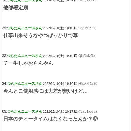
26:
つらたんニュースさん
ID:
S2tQPAvP0
2022/12/10(土) 10:09
他部署定期
29:
つらたんニュースさん
ID:
hoe/6e6m0
2022/12/10(土) 10:10
仕事出来そうなやつばっかりで草
33:
つらたんニュースさん
ID:
QktDsIvRa
2022/12/10(土) 10:10
チー牛しかおらんやん
34:
つらたんニュースさん
ID:
k6sASD580
2022/12/10(土) 10:10
今んとこ使用感には大差が無いけど…
63:
つらたんニュースさん
ID:
43a51wd5a
2022/12/10(土) 10:17
日本のティータイムはなくなったんか？🥺