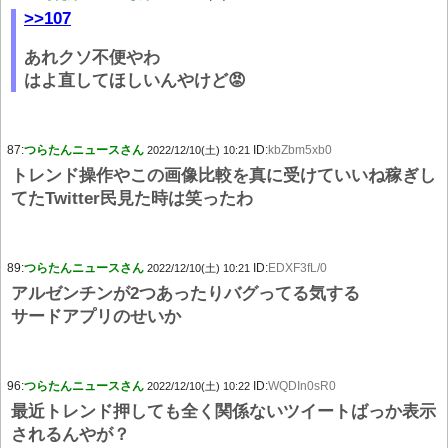
>>107
あれクソ不便やわ
はよ直してほしいんやけど😡
87:
つらたんニュースさん
ID:
kbZbm5xb0
2022/12/10(土) 10:21
トレンド操作やこの画像比較を真に受けていいね稼ぎし
てたTwitter民見た時は笑ったわ
89:
つらたんニュースさん
ID:
EDXF3fL/0
2022/12/10(土) 10:21
アルゼンチンが2つあったりバグってる気する
サードアプリのせいか
96:
つらたんニュースさん
ID:
WQDIn0sR0
2022/12/10(土) 10:22
最近トレンド押しても全く関係ないツイートばっか表示
されるんやが？