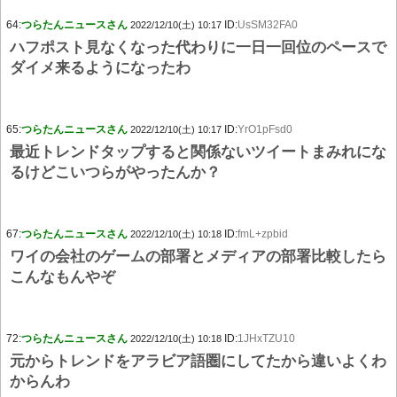
64:
つらたんニュースさん
ID:
UsSM32FA0
2022/12/10(土) 10:17
ハフポスト見なくなった代わりに一日一回位のペースで
ダイメ来るようになったわ
65:
つらたんニュースさん
ID:
YrO1pFsd0
2022/12/10(土) 10:17
最近トレンドタップすると関係ないツイートまみれにな
るけどこいつらがやったんか？
67:
つらたんニュースさん
ID:
fmL+zpbid
2022/12/10(土) 10:18
ワイの会社のゲームの部署とメディアの部署比較したら
こんなもんやぞ
72:
つらたんニュースさん
ID:
1JHxTZU10
2022/12/10(土) 10:18
元からトレンドをアラビア語圏にしてたから違いよくわ
からんわ