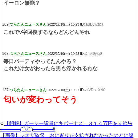
イーロン無能？
102:
つらたんニュースさん
ID:
lauE0wzpa
2022/12/10(土) 10:23
これでv字回復するならどんどんやれ
108:
つらたんニュースさん
ID:
Dn9l6yIq0
2022/12/10(土) 10:23
毎日パーティやってたんやろ？
これだけ女がおったら男も浮かれるわな
137:
つらたんニュースさん
ID:
zzVRn+XN0
2022/12/10(土) 10:27
匂いが変わってそう
«
【朗報】ガーシー議員に冬ボーナス、３１４万円を支給ｷﾀ
━━━━(ﾟ∀ﾟ)━━━━!!
【画像】レオザ監督、おにぎりが支給されなかったのとに腹