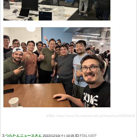
引用元：https://nova.5ch.net/test/read.cgi/livegalileo/1670634219/
3:
つらたんニュースさん
ID:
F0kLhjjEF
2022/12/10(土) 10:05