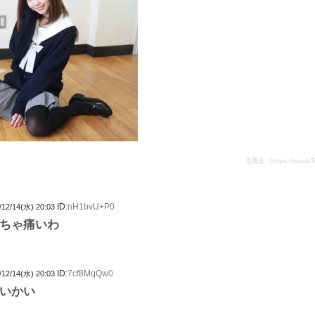
引用元：https://nova.5ch.
ID:
nH1bvU+P0
/12/14(水) 20:03
ちゃ痛いわ
ID:
7cf8MqQw0
/12/14(水) 20:03
いかい