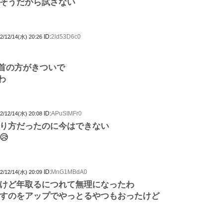
そうだから試さない
ID:
2ld53D6c0
2/12/14(水) 20:26
首の方がきついで
わ
ID:
APuSIMFr0
2/12/14(水) 20:08
り方だったのに今はできない
😥
ID:
MnG1MBdA0
2/12/14(水) 20:09
けど年取るにつれて無理になったわ
すのをアップでやっとるやつもおったけど