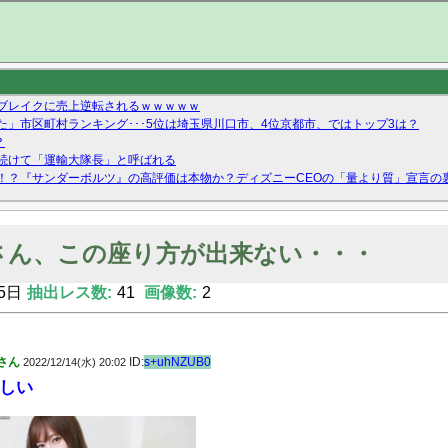
ブレイクに売上逆転されるｗｗｗｗｗ
」市区町村ランキング･･･5位は埼玉県川口市、4位京都市、ではトップ3は？
？
続けて「運輸大隊長」と呼ばれる
！？『サンダーボルツ』の高評価は本物か？ディズニーCEOの「量より質」宣言の
ーストテイク出演も新規獲得ならず？北川莉央が1位に
Twitterで拾ったエロ画像貼ってくよ
さん、この座り方が出来ない・・・
5日
抽出レス数:
41
画像数:
2
さん
ID:
s+uhNZUB0
2022/12/14(水) 20:02
しい