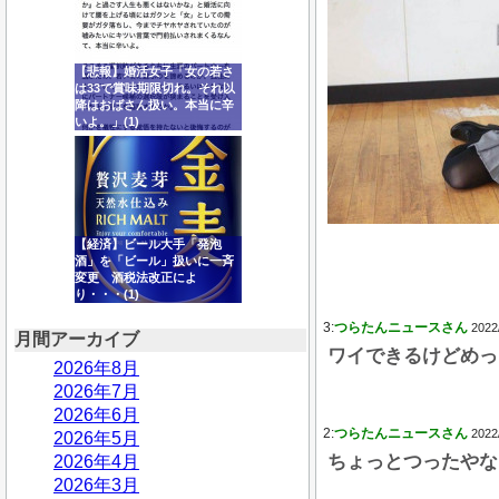
【悲報】婚活女子「女の若さ
は33で賞味期限切れ。それ以
降はおばさん扱い。本当に辛
いよ。」(1)
【経済】ビール大手「発泡
酒」を「ビール」扱いに一斉
変更 酒税法改正によ
り・・・(1)
3:
つらたんニュースさん
2022
月間アーカイブ
ワイできるけどめっ
2026年8月
2026年7月
2026年6月
2:
つらたんニュースさん
2022
2026年5月
ちょっとつったやな
2026年4月
2026年3月