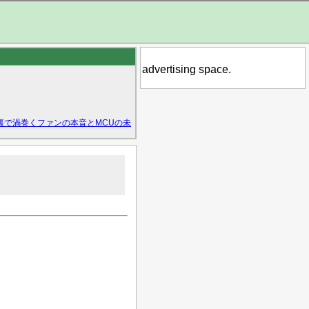
advertising space.
裏で渦巻くファンの本音とMCUの未