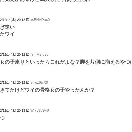
ID:
xsENADac0
2/12/14(水) 20:12
ぎ速い
たワイ
ID:
fYmM2lu90
2/12/14(水) 20:12
女の子座りといったらこれだよな？脚を片側に揃えるやつ
ID:
BTwz0iyX0
2/12/14(水) 20:12
きてたけどワイの骨格女の子やったんか？
ID:
Wl7v9V9F0
2/12/14(水) 20:13
つ