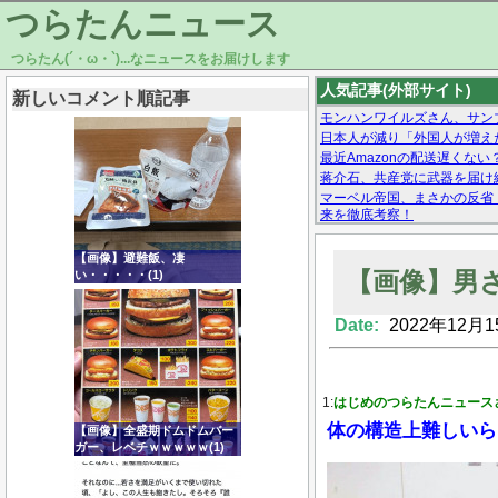
つらたんニュース
つらたん(´・ω・`)...なニュースをお届けします
人気記事(外部サイト)
新しいコメント順記事
モンハンワイルズさん、サン
日本人が減り「外国人が増えた
最近Amazonの配送遅くない
蒋介石、共産党に武器を届け
マーベル帝国、まさかの反省
来を徹底考察！
【モー娘。石田亜佑美】ファ
【画像あり】Facebookとか
【画像】避難飯、凄
【画像】男
い・・・・・(1)
Date:
2022年12月1
Powered by livedoor 相互RSS
1:
はじめのつらたんニュース
体の構造上難しいら
【画像】全盛期ドムドムバー
ガー、レベチｗｗｗｗｗ(1)