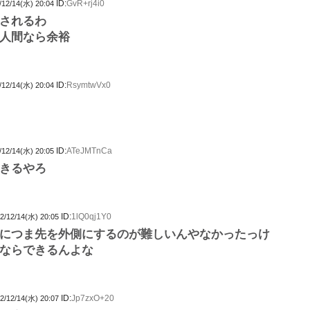
ID:
GvR+rj4i0
/12/14(水) 20:04
されるわ
人間なら余裕
ID:
RsymtwVx0
/12/14(水) 20:04
ID:
ATeJMTnCa
/12/14(水) 20:05
きるやろ
ID:
1lQ0qj1Y0
2/12/14(水) 20:05
につま先を外側にするのが難しいんやなかったっけ
ならできるんよな
ID:
Jp7zxO+20
2/12/14(水) 20:07