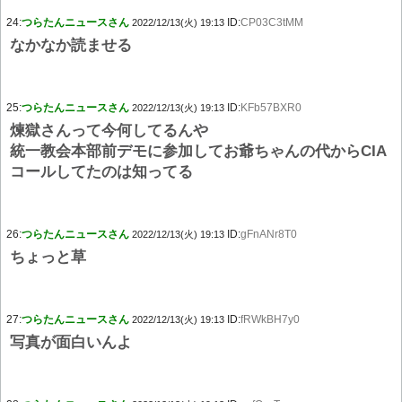
24:
つらたんニュースさん
ID:
CP03C3tMM
2022/12/13(火) 19:13
なかなか読ませる
25:
つらたんニュースさん
ID:
KFb57BXR0
2022/12/13(火) 19:13
煉獄さんって今何してるんや
統一教会本部前デモに参加してお爺ちゃんの代からCIA
コールしてたのは知ってる
26:
つらたんニュースさん
ID:
gFnANr8T0
2022/12/13(火) 19:13
ちょっと草
27:
つらたんニュースさん
ID:
fRWkBH7y0
2022/12/13(火) 19:13
写真が面白いんよ