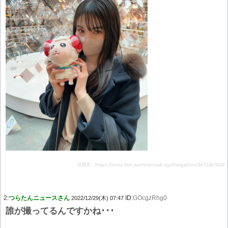
引用元：https://nova.5ch.net/test/read.cgi/livegalileo/1672267624/
2:
つらたんニュースさん
ID:
GOcgzRhg0
2022/12/29(木) 07:47
誰が撮ってるんですかね･･･