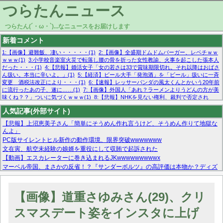
つらたんニュース
つらたん(´・ω・`)...なニュースをお届けします
新着コメント
1:【画像】避難飯、凄い・・・・・(1)
2:【画像】全盛期ドムドムバーガー、レベチｗｗ
ｗｗｗ(1)
3:小学校音楽室火災で転落し腰の骨を折った女性教諭、火事を起こした張本人
だった・・・(1)
4:【悲報】婚活女子「女の若さは33で賞味期限切れ。それ以降はおばさ
ん扱い。本当に辛いよ。」(1)
5:【経済】ビール大手「発泡酒」を「ビール」扱いに一斉
変更 酒税法改正により・・・(1)
6:【速報】レッサーパンダの風太くんとかいう20年前
に流行ったあの子、遂に……(1)
7:【画像】外国人「あれ？ラーメンよりうどんの方が美
味くね？？」ついに気づくｗｗｗ(1)
8:【悲報】NHKを見ない権利、裁判で否定され
る・・・(1)
9:欧州委員長「原発縮小は間違いでした」(1)
10:【悲報】日本企業の人手不
人気記事(外部サイト)
足、限界突破 52%「正社員も足りてません…」(1)
【悲報】上沼恵美子さん「簡単にそうめん作れ言うけど、そうめん作りて地獄な
んよ」
PC版サイレントヒル新作の動作環境、限界突破wwwwwww
文在寅、航空未経験の娘婿を重役にして収賄で起訴された
【動画】エスカレーターに巻き込まれるJKwwwwwwwwwx
マーベル帝国、まさかの反省！？『サンダーボルツ』の高評価は本物か？ディズ
ニーCEOの「量より質」宣言の裏で渦巻くファンの本音とMCUの未来を徹底考
察！
【モー娘。石田亜佑美】ファーストテイク出演も新規獲得ならず？北川莉央が1
【画像】道重さゆみさん(29)、クリ
位に
【画像あり】FacebookとかTwitterで拾ったエロ画像貼ってくよ
スマスデート姿をインスタに上げ