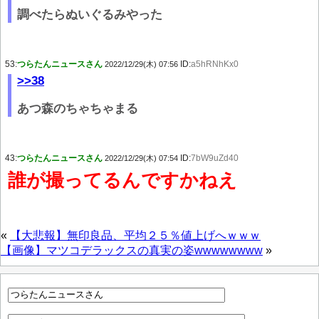
調べたらぬいぐるみやった
53:
つらたんニュースさん
ID:
a5hRNhKx0
2022/12/29(木) 07:56
>>38
あつ森のちゃちゃまる
43:
つらたんニュースさん
ID:
7bW9uZd40
2022/12/29(木) 07:54
誰が撮ってるんですかねえ
«
【大悲報】無印良品、平均２５％値上げへｗｗｗ
【画像】マツコデラックスの真実の姿wwwwwwww
»