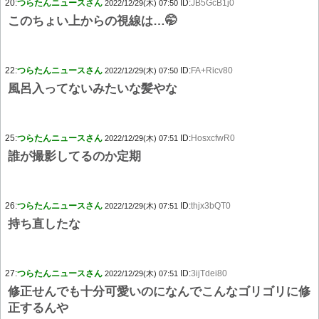
20:
つらたんニュースさん
ID:
JB5GcB1j0
2022/12/29(木) 07:50
このちょい上からの視線は…🤭
22:
つらたんニュースさん
ID:
FA+Ricv80
2022/12/29(木) 07:50
風呂入ってないみたいな髪やな
25:
つらたんニュースさん
ID:
HosxcfwR0
2022/12/29(木) 07:51
誰が撮影してるのか定期
26:
つらたんニュースさん
ID:
thjx3bQT0
2022/12/29(木) 07:51
持ち直したな
27:
つらたんニュースさん
ID:
3ijTdei80
2022/12/29(木) 07:51
修正せんでも十分可愛いのになんでこんなゴリゴリに修
正するんや