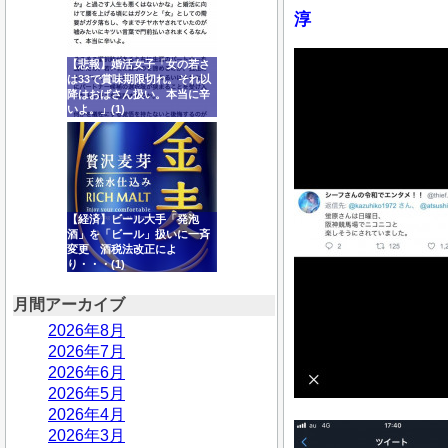
淳
【悲報】婚活女子「女の若さ
は33で賞味期限切れ。それ以
降はおばさん扱い。本当に辛
いよ。」(1)
【経済】ビール大手「発泡
酒」を「ビール」扱いに一斉
変更 酒税法改正によ
り・・・(1)
月間アーカイブ
2026年8月
2026年7月
2026年6月
2026年5月
2026年4月
2026年3月