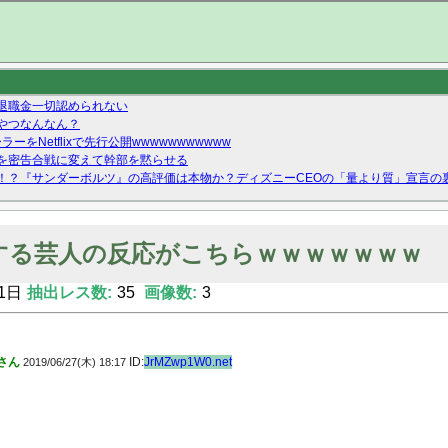
退職金一切認められない
やつなんなん？
ーをNetflixで先行公開wwwwwwwwwww
を密告合戦に変えて幹部を黙らせる
！？『サンダーボルツ』の高評価は本物か？ディズニーCEOの「量より質」宣言の
ーストテイク出演も新規獲得ならず？北川莉央が1位に
Twitterで拾ったエロ画像貼ってくよ
する芸人の反応がこちらｗｗｗｗｗｗｗ
1日
抽出レス数:
35
画像数:
3
さん
ID:
JrMZwp1W0.net
2019/06/27(木) 18:17