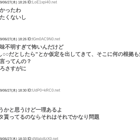
ID:
LoE1xpi40.net
9/06/27(木) 18:26
かったわ
たくないし
ID:
tGm0AC9N0.net
9/06/27(木) 18:26
味不明すぎて怖いんだけど
し○○だとしたら”とか仮定を出してきて、そこに何の根拠
言ってんの？
ろさすがに
ID:
UdP0+kRC0.net
9/06/27(木) 18:30
うかと思うけど一理あるよ
タ貰ってるのならそれはそれでかなり問題
ID:
dWalo8zX0.net
9/06/27(木) 18:33