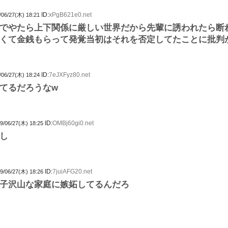
ID:
xPgB621e0.net
/06/27(木) 18:21
でやたら上下関係に厳しい世界だから先輩に誘われたら断
くて金銭もらって発覚当初はそれを否定してたことに批判
ID:
7eJXFyz80.net
/06/27(木) 18:24
てるだろうなw
ID:
OMBj60gi0.net
9/06/27(木) 18:25
し
ID:
7juiAFG20.net
9/06/27(木) 18:26
子沢山な家庭に嫉妬してるんだろ