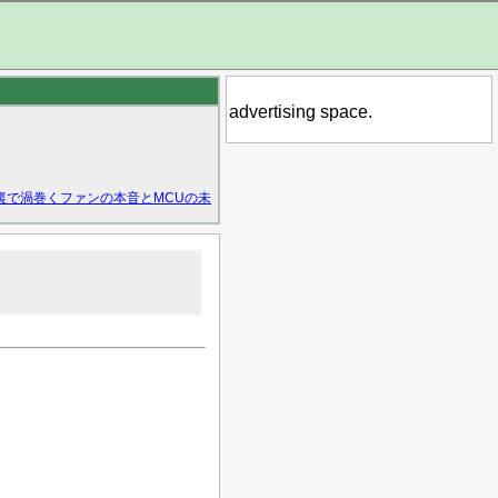
advertising space.
裏で渦巻くファンの本音とMCUの未