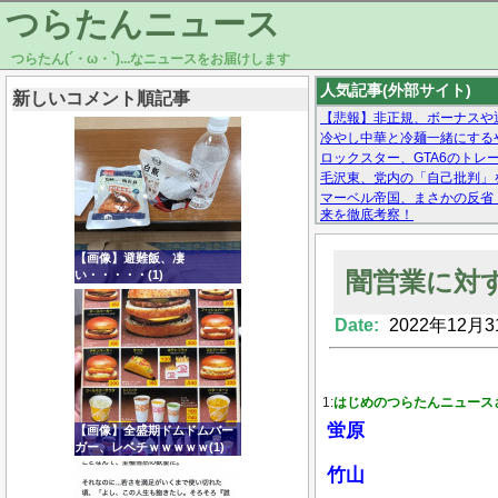
つらたんニュース
つらたん(´・ω・`)...なニュースをお届けします
人気記事(外部サイト)
新しいコメント順記事
【悲報】非正規、ボーナスや
冷やし中華と冷麺一緒にする
ロックスター、GTA6のトレーラ
毛沢東、党内の「自己批判」
マーベル帝国、まさかの反省
来を徹底考察！
【モー娘。石田亜佑美】ファ
【画像あり】Facebookとか
【画像】避難飯、凄
闇営業に対
い・・・・・(1)
Date:
2022年12月3
Powered by livedoor 相互RSS
1:
はじめのつらたんニュース
蛍原
【画像】全盛期ドムドムバー
ガー、レベチｗｗｗｗｗ(1)
竹山