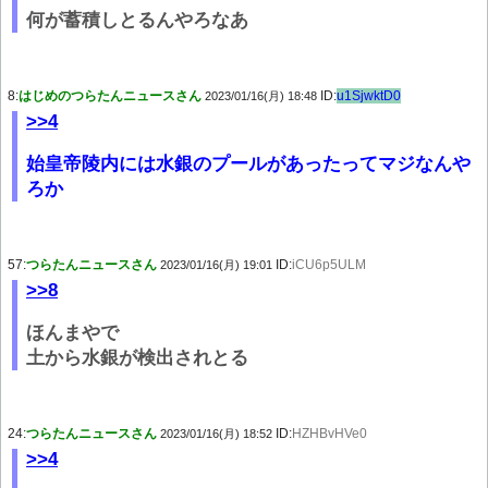
何が蓄積しとるんやろなあ
8:
はじめのつらたんニュースさん
ID:
u1SjwktD0
2023/01/16(月) 18:48
>>4
始皇帝陵内には水銀のプールがあったってマジなんや
ろか
57:
つらたんニュースさん
ID:
iCU6p5ULM
2023/01/16(月) 19:01
>>8
ほんまやで
土から水銀が検出されとる
24:
つらたんニュースさん
ID:
HZHBvHVe0
2023/01/16(月) 18:52
>>4