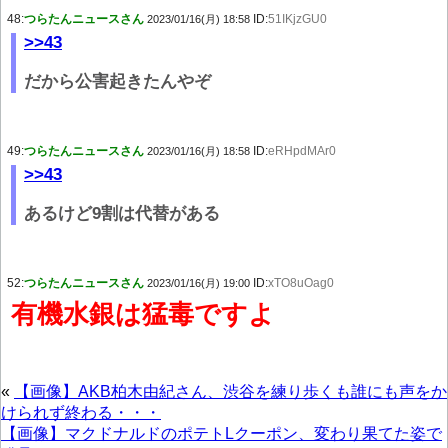
48:
つらたんニュースさん
ID:
51IKjzGU0
2023/01/16(月) 18:58
>>43
だから公害起きたんやぞ
49:
つらたんニュースさん
ID:
eRHpdMAr0
2023/01/16(月) 18:58
>>43
あるけど9割は代替がある
52:
つらたんニュースさん
ID:
xTO8uOag0
2023/01/16(月) 19:00
有機水銀は猛毒ですよ
«
【画像】AKB柏木由紀さん、渋谷を練り歩くも誰にも声をか
けられず終わる・・・
【画像】マクドナルドのポテトLクーポン、変わり果てた姿で