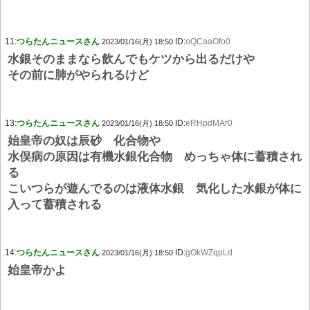
11:
つらたんニュースさん
ID:
oQCaaOfo0
2023/01/16(月) 18:50
水銀そのままなら飲んでもケツから出るだけや
その前に肺がやられるけど
13:
つらたんニュースさん
ID:
eRHpdMAr0
2023/01/16(月) 18:50
始皇帝の奴は辰砂 化合物や
水俣病の原因は有機水銀化合物 めっちゃ体に蓄積され
る
こいつらが遊んでるのは液体水銀 気化した水銀が体に
入って蓄積される
14:
つらたんニュースさん
ID:
gOkWZqpLd
2023/01/16(月) 18:50
始皇帝かよ