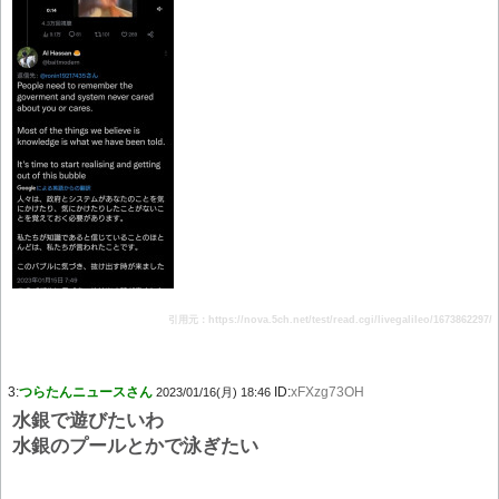
引用元：https://nova.5ch.net/test/read.cgi/livegalileo/1673862297/
3:
つらたんニュースさん
ID:
xFXzg73OH
2023/01/16(月) 18:46
水銀で遊びたいわ
水銀のプールとかで泳ぎたい