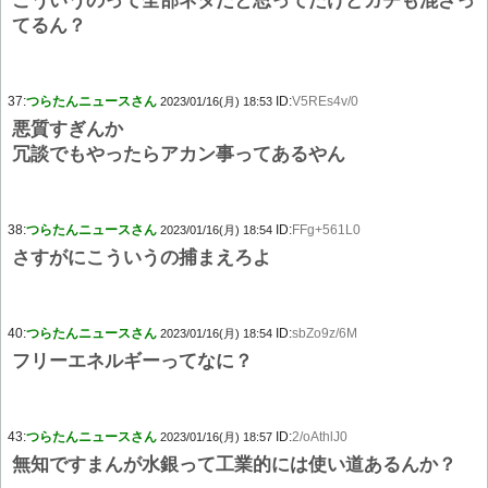
こういうのって全部ネタだと思ってたけどガチも混ざっ
てるん？
37:
つらたんニュースさん
ID:
V5REs4v/0
2023/01/16(月) 18:53
悪質すぎんか
冗談でもやったらアカン事ってあるやん
38:
つらたんニュースさん
ID:
FFg+561L0
2023/01/16(月) 18:54
さすがにこういうの捕まえろよ
40:
つらたんニュースさん
ID:
sbZo9z/6M
2023/01/16(月) 18:54
フリーエネルギーってなに？
43:
つらたんニュースさん
ID:
2/oAthlJ0
2023/01/16(月) 18:57
無知ですまんが水銀って工業的には使い道あるんか？