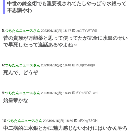
中世の錬金術でも重要視されてたしやっぱり水銀って
不思議やわ
5:
つらたんニュースさん
ID:
zu1TYWTW0
2023/01/16(月) 18:47
昔の貴族が万能薬と思って使ってたが完全に水銀のせい
で早死したって逸話あるやよね～
6:
つらたんニュースさん
ID:
hQqrx5mg0
2023/01/16(月) 18:48
死んで、どうぞ
9:
つらたんニュースさん
ID:
6YmNDZ+wd
2023/01/16(月) 18:49
始皇帝かな
10:
つらたんニュースさん
ID:
xFXzg73OH
2023/01/16(月) 18:50
中二病的に水銀とかに魅力感じないわけにはいかんやろ