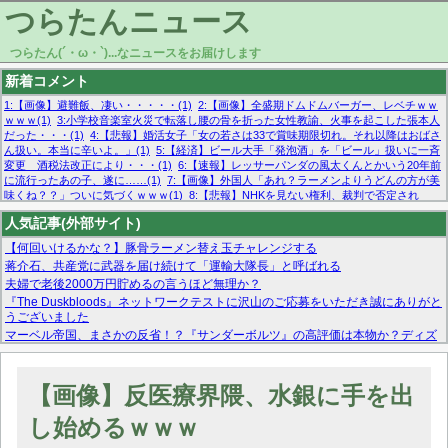
つらたんニュース
つらたん(´・ω・`)...なニュースをお届けします
新着コメント
1:【画像】避難飯、凄い・・・・・(1)
2:【画像】全盛期ドムドムバーガー、レベチｗｗ
ｗｗｗ(1)
3:小学校音楽室火災で転落し腰の骨を折った女性教諭、火事を起こした張本人
だった・・・(1)
4:【悲報】婚活女子「女の若さは33で賞味期限切れ。それ以降はおばさ
ん扱い。本当に辛いよ。」(1)
5:【経済】ビール大手「発泡酒」を「ビール」扱いに一斉
変更 酒税法改正により・・・(1)
6:【速報】レッサーパンダの風太くんとかいう20年前
に流行ったあの子、遂に……(1)
7:【画像】外国人「あれ？ラーメンよりうどんの方が美
味くね？？」ついに気づくｗｗｗ(1)
8:【悲報】NHKを見ない権利、裁判で否定され
る・・・(1)
9:欧州委員長「原発縮小は間違いでした」(1)
10:【悲報】日本企業の人手不
人気記事(外部サイト)
足、限界突破 52%「正社員も足りてません…」(1)
【何回いけるかな？】豚骨ラーメン替え玉チャレンジする
蒋介石、共産党に武器を届け続けて「運輸大隊長」と呼ばれる
夫婦で老後2000万円貯めるの言うほど無理か？
『The Duskbloods』ネットワークテストに沢山のご応募をいただき誠にありがと
うございました
マーベル帝国、まさかの反省！？『サンダーボルツ』の高評価は本物か？ディズ
ニーCEOの「量より質」宣言の裏で渦巻くファンの本音とMCUの未来を徹底考
察！
【モー娘。石田亜佑美】ファーストテイク出演も新規獲得ならず？北川莉央が1
【画像】反医療界隈、水銀に手を出
位に
【画像あり】FacebookとかTwitterで拾ったエロ画像貼ってくよ
し始めるｗｗｗ