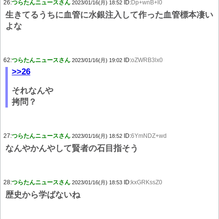
26:
つらたんニュースさん
ID:
Dp+wnB+l0
2023/01/16(月) 18:52
生きてるうちに血管に水銀注入して作った血管標本凄い
よな
62:
つらたんニュースさん
ID:
oZWRB3lx0
2023/01/16(月) 19:02
>>26
それなんや
拷問？
27:
つらたんニュースさん
ID:
6YmNDZ+wd
2023/01/16(月) 18:52
なんやかんやして賢者の石目指そう
28:
つらたんニュースさん
ID:
kxGRKssZ0
2023/01/16(月) 18:53
歴史から学ばないね