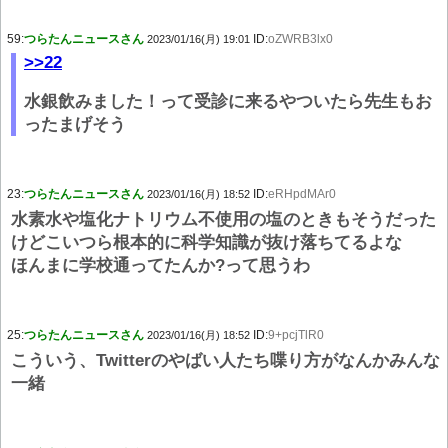
59:
つらたんニュースさん
ID:
oZWRB3lx0
2023/01/16(月) 19:01
>>22
水銀飲みました！って受診に来るやついたら先生もお
ったまげそう
23:
つらたんニュースさん
ID:
eRHpdMAr0
2023/01/16(月) 18:52
水素水や塩化ナトリウム不使用の塩のときもそうだった
けどこいつら根本的に科学知識が抜け落ちてるよな
ほんまに学校通ってたんか?って思うわ
25:
つらたんニュースさん
ID:
9+pcjTlR0
2023/01/16(月) 18:52
こういう、Twitterのやばい人たち喋り方がなんかみんな
一緒