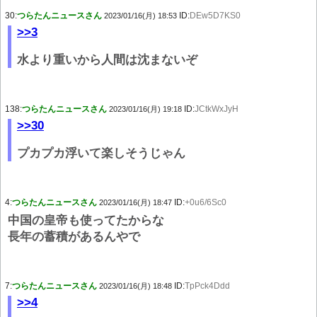
30:
つらたんニュースさん
ID:
DEw5D7KS0
2023/01/16(月) 18:53
>>3
水より重いから人間は沈まないぞ
138:
つらたんニュースさん
ID:
JCtkWxJyH
2023/01/16(月) 19:18
>>30
プカプカ浮いて楽しそうじゃん
4:
つらたんニュースさん
ID:
+0u6/6Sc0
2023/01/16(月) 18:47
中国の皇帝も使ってたからな
長年の蓄積があるんやで
7:
つらたんニュースさん
ID:
TpPck4Ddd
2023/01/16(月) 18:48
>>4