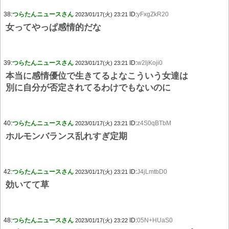
38:
つらたんニュースさん
ID:
yFxgZkR20
2023/01/17(火) 23:21
女ってやっぱ感情的だな
39:
つらたんニュースさん
ID:
w2ljKoji0
2023/01/17(火) 23:21
本当に感情優位で生きてるよなこういう女達は
別に自分が否定されてるわけでもないのに
40:
つらたんニュースさん
ID:
z4S0qBTbM
2023/01/17(火) 23:21
ホルモンバランス乱れすぎ定期
42:
つらたんニュースさん
ID:
J4jLmtbD0
2023/01/17(火) 23:21
効いてて草
48:
つらたんニュースさん
ID:
05N+HUaS0
2023/01/17(火) 23:22