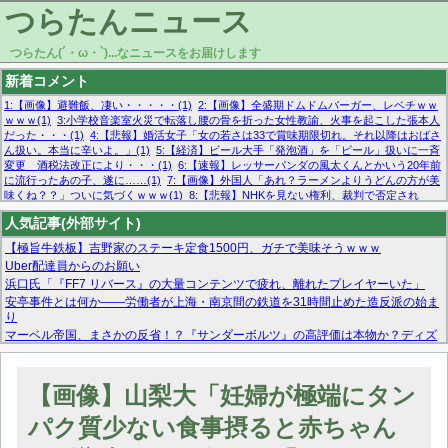
つらたんニュース
つらたん(´・ω・`)...なニュースをお届けします
新着コメント
1:【画像】避難飯、凄い・・・・・(1)
2:【画像】全盛期ドムドムバーガー、レベチｗｗ
ｗｗｗ(1)
3:小学校音楽室火災で転落し腰の骨を折った女性教諭、火事を起こした張本人
だった・・・(1)
4:【悲報】婚活女子「女の若さは33で賞味期限切れ。それ以降はおばさ
ん扱い。本当に辛いよ。」(1)
5:【経済】ビール大手「発泡酒」を「ビール」扱いに一斉
変更 酒税法改正により・・・(1)
6:【速報】レッサーパンダの風太くんとかいう20年前
に流行ったあの子、遂に……(1)
7:【画像】外国人「あれ？ラーメンよりうどんの方が美
味くね？？」ついに気づくｗｗｗ(1)
8:【悲報】NHKを見ない権利、裁判で否定され
る・・・(1)
9:欧州委員長「原発縮小は間違いでした」(1)
10:【悲報】日本企業の人手不
人気記事(外部サイト)
足、限界突破 52%「正社員も足りてません…」(1)
【極旨牛鉄板】吉野家のステーキ定食1500円、ガチで美味そうｗｗｗ
Uber配達員からのお願い
浜口氏「『FF7 リバース』の大量コンテンツで疲れ、離れたプレイヤーいた」
安亭事件とは何か——労働者が上海・南京間の鉄道を31時間止めた造反派の始ま
り
マーベル帝国、まさかの反省！？『サンダーボルツ』の高評価は本物か？ディズ
ニーCEOの「量より質」宣言の裏で渦巻くファンの本音とMCUの未来を徹底考
察！
【モー娘。石田亜佑美】ファーストテイク出演も新規獲得ならず？北川莉央が1
【画像】山梨大「妊婦が極端にタン
位に
【画像あり】FacebookとかTwitterで拾ったエロ画像貼ってくよ
パク質少ない食事摂ると赤ちゃん