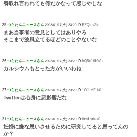
養取れ言われても何だかなって感じやしな
25:
つらたんニュースさん
ID:
BZQmvZirr
2023/01/17(火) 23:20
まあ当事者の意見としてはありやろ
そこまで波風立てるほどのことやないな
26:
つらたんニュースさん
ID:
hQ5c16bWa
2023/01/17(火) 23:20
カルシウムもとった方がいいわね
27:
つらたんニュースさん
ID:
1OJLAFU/0
2023/01/17(火) 23:20
Twitterは心身に悪影響だな
31:
つらたんニュースさん
ID:
8rwLsdux0
2023/01/17(火) 23:20
妊婦に嫌な思いさせるために研究してると思ってんの
か？