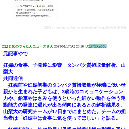
引用元：https://nova.5ch.net/test/read.cgi/livegalileo/1673964946/
2:
はじめのつらたんニュースさん
ID:
1crSXZgd0
2023/01/17(火) 23:16
元記事やで
妊婦の食事、子発達に影響 タンパク質摂取量解析、山
梨大
共同通信
妊娠前や妊娠初期のタンパク質摂取量が極端に低い母
親から生まれた子どもは、3歳時のコミュニケーション
力や、鉛筆やはさみを使うといった細かい動作を伴う運
動能力の発達に遅れが出る傾向にあるとの解析結果を、
山梨大の研究チームが17日までにまとめた。チームの担
当者は「妊娠中は食事に気を使ってほしい」と語る。