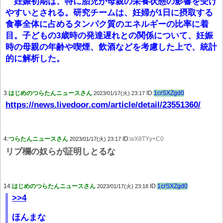
妊娠初期は、特に胎児が母親の栄養状態の影響を受け
やすいとされる。研究チームは、妊婦が1日に摂取する
食事全体に占めるタンパク質のエネルギーの比率に着
目。子どもの3歳時の発達遅れとの関係について、妊娠
時の母親の年齢や喫煙、飲酒などを考慮した上で、統計
的に解析した。
3:
はじめのつらたんニュースさん
ID:
1crSXZgd0
2023/01/17(火) 23:17
https://news.livedoor.com/article/detail/23551360/
4:
つらたんニュースさん
ID:
wX8TYy+C0
2023/01/17(火) 23:17
リプ欄の奴らが証明しとるな
14:
はじめのつらたんニュースさん
ID:
1crSXZgd0
2023/01/17(火) 23:18
>>4
ほんまな