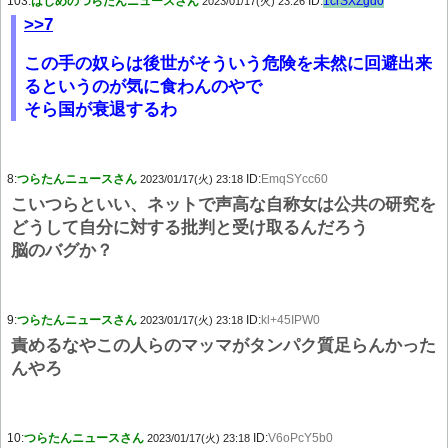
103:
はじめのつらたんニュースさん
ID:
1crSXZgd0
2023/01/17(火) 23:26
>>7
この手の奴らは後世がそういう危険を未然に回避出来
るというのが気に食わんのやで
そら国が衰退するわ
8:
つらたんニュースさん
ID:
EmqSYcc60
2023/01/17(火) 23:18
こいつらといい、ネットで声高な自称女は公共の研究を
どうして自分に対する批判と受け取るんだろう
脳のバグか？
9:
つらたんニュースさん
ID:
kl+45IPW0
2023/01/17(火) 23:18
責めるなやこの人らのマッマがタンパク質足らんかった
んやろ
10:
つらたんニュースさん
ID:
V6oPcY5b0
2023/01/17(火) 23:18