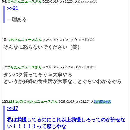
94:
つらたんニュースさん
ID:
Znbm5noQ0
2023/01/17(火) 23:25
>>21
一理ある
15:
つらたんニュースさん
ID:
mr+dIbjC0
2023/01/17(火) 23:19
そんなに怒らないでください（笑）
17:
つらたんニュースさん
ID:
2zx2UFdz0
2023/01/17(火) 23:19
タンパク質ってそりゃ大事やろ
というか妊婦の食生活が大事なことぐらいわかるやろ
123:
はじめのつらたんニュースさん
ID:
1crSXZgd0
2023/01/17(火) 23:27
>>17
私は我慢してるのにこれ以上我慢しろってのが許せな
い！！！！！って感じやな