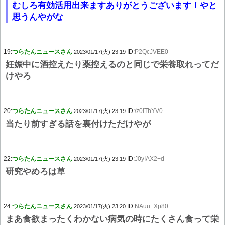
むしろ有効活用出来ますありがとうございます！やと
思うんやがな
19:
つらたんニュースさん
ID:
P2QcJVEE0
2023/01/17(火) 23:19
妊娠中に酒控えたり薬控えるのと同じで栄養取れってだ
けやろ
20:
つらたんニュースさん
ID:
/z0lThYV0
2023/01/17(火) 23:19
当たり前すぎる話を裏付けただけやが
22:
つらたんニュースさん
ID:
J0yIAX2+d
2023/01/17(火) 23:19
研究やめろは草
24:
つらたんニュースさん
ID:
NAuu+Xp80
2023/01/17(火) 23:20
まあ食欲まったくわかない病気の時にたくさん食って栄