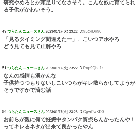
研究やめろとか頭足りてなさそう。こんな奴に育てられ
る子供がかわいそう。
49:
つらたんニュースさん
ID:
9LcxiDo90
2023/01/17(火) 23:22
「見るタイミング間違えたー」←こいつアホやろ
どう見ても見て正解やろ
51:
つらたんニュースさん
ID:
Rop9Qbo1r
2023/01/17(火) 23:22
なんの感情も湧かんな
子供持つつもりないしこいつらがキレ散らかしてようが
そうですかで済む話
56:
つらたんニュースさん
ID:
CgvrPwKD0
2023/01/17(火) 23:23
お前らが親に何で妊娠中タンパク質摂らんかったんや！
ってキレるネタが出来て良かったやん