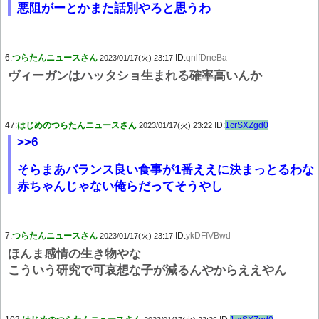
悪阻がーとかまた話別やろと思うわ
6:
つらたんニュースさん
ID:
qnlfDneBa
2023/01/17(火) 23:17
ヴィーガンはハッタショ生まれる確率高いんか
47:
はじめのつらたんニュースさん
ID:
1crSXZgd0
2023/01/17(火) 23:22
>>6
そらまあバランス良い食事が1番ええに決まっとるわな
赤ちゃんじゃない俺らだってそうやし
7:
つらたんニュースさん
ID:
ykDFfVBwd
2023/01/17(火) 23:17
ほんま感情の生き物やな
こういう研究で可哀想な子が減るんやからええやん