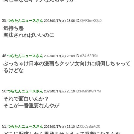
35:
つらたんニュースさん
ID:
QARbwKQc0
2023/01/17(火) 23:06
気持ち悪
淘汰されればいいのに
48:
つらたんニュースさん
ID:
dZ4I63R9d
2023/01/17(火) 23:09
ぶっちゃけ日本の漫画もクッソ女向けに傾倒しちゃって
るけどな
50:
つらたんニュースさん
ID:
NMWfWr+rM
2023/01/17(火) 23:10
それで面白いんか？
そこが一番重要なんやが
51:
つらたんニュースさん
ID:
0bcSBgAQ0
2023/01/17(火) 23:10