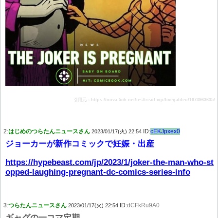
引用元：https://nova.5ch.net/test/read.cgi/livegalileo/1673963635/
2:
はじめのつらたんニュースさん
ID:
cEKJpxex0
2023/01/17(火) 22:54
ジョーカーが新作コミックで妊娠・出産
https://hypebeast.com/jp/2023/1/joker-the-man-who-st
opped-laughing-pregnant-dc-comics-series-info
3:
つらたんニュースさん
ID:
dCFkRu9A0
2023/01/17(火) 22:54
ギャグの一コマ定期