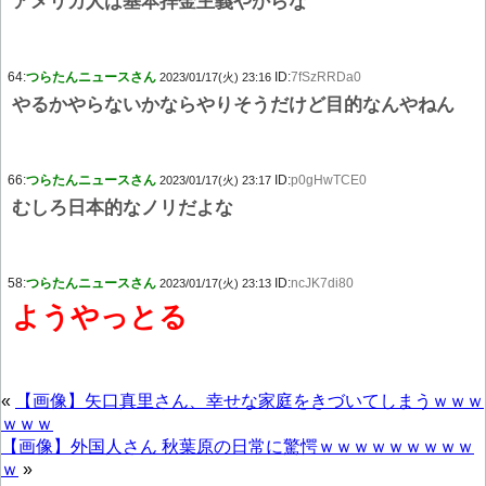
アメリカ人は基本拝金主義やからな
64:
つらたんニュースさん
ID:
7fSzRRDa0
2023/01/17(火) 23:16
やるかやらないかならやりそうだけど目的なんやねん
66:
つらたんニュースさん
ID:
p0gHwTCE0
2023/01/17(火) 23:17
むしろ日本的なノリだよな
58:
つらたんニュースさん
ID:
ncJK7di80
2023/01/17(火) 23:13
ようやっとる
«
【画像】矢口真里さん、幸せな家庭をきづいてしまうｗｗｗ
ｗｗｗ
【画像】外国人さん 秋葉原の日常に驚愕ｗｗｗｗｗｗｗｗｗ
ｗ
»