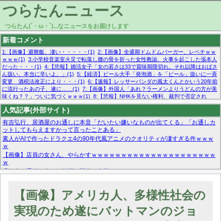
つらたんニュース
つらたん(´・ω・`)...なニュースをお届けします
新着コメント
1:【画像】避難飯、凄い・・・・・(1)
2:【画像】全盛期ドムドムバーガー、レベチｗｗ
ｗｗｗ(1)
3:小学校音楽室火災で転落し腰の骨を折った女性教諭、火事を起こした張本人
だった・・・(1)
4:【悲報】婚活女子「女の若さは33で賞味期限切れ。それ以降はおばさ
ん扱い。本当に辛いよ。」(1)
5:【経済】ビール大手「発泡酒」を「ビール」扱いに一斉
変更 酒税法改正により・・・(1)
6:【速報】レッサーパンダの風太くんとかいう20年前
に流行ったあの子、遂に……(1)
7:【画像】外国人「あれ？ラーメンよりうどんの方が美
味くね？？」ついに気づくｗｗｗ(1)
8:【悲報】NHKを見ない権利、裁判で否定され
る・・・(1)
9:欧州委員長「原発縮小は間違いでした」(1)
10:【悲報】日本企業の人手不
人気記事(外部サイト)
足、限界突破 52%「正社員も足りてません…」(1)
有吉弘行、居酒屋のお通しに本音「だいたい嫌いなものが出てくる」「お通しカ
ットしてもらえますかって言ったことある」
素人がAIで作ったドラクエ4の90年代風アニメのクオリティが凄すぎる件ｗｗｗ
ｗ
【画像】店員の女さん、やらかすｗｗｗｗｗｗｗｗｗｗｗｗｗｗｗｗｗｗｗｗｗ
ｗ
毛沢東に手紙を書いた将軍、翌月に失脚
マーベル帝国、まさかの反省！？『サンダーボルツ』の高評価は本物か？ディズ
ニーCEOの「量より質」宣言の裏で渦巻くファンの本音とMCUの未来を徹底考
【画像】アメリカ人、多様性社会の
察！
【モー娘。石田亜佑美】ファーストテイク出演も新規獲得ならず？北川莉央が1
実現のため遂にバットマンのジョ
位に
【画像あり】FacebookとかTwitterで拾ったエロ画像貼ってくよ