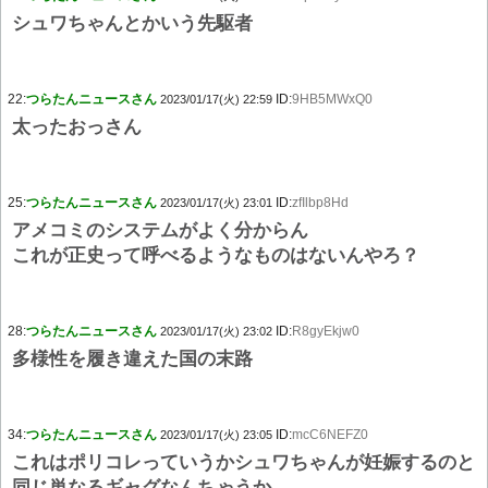
シュワちゃんとかいう先駆者
22:
つらたんニュースさん
ID:
9HB5MWxQ0
2023/01/17(火) 22:59
太ったおっさん
25:
つらたんニュースさん
ID:
zfIlbp8Hd
2023/01/17(火) 23:01
アメコミのシステムがよく分からん
これが正史って呼べるようなものはないんやろ？
28:
つらたんニュースさん
ID:
R8gyEkjw0
2023/01/17(火) 23:02
多様性を履き違えた国の末路
34:
つらたんニュースさん
ID:
mcC6NEFZ0
2023/01/17(火) 23:05
これはポリコレっていうかシュワちゃんが妊娠するのと
同じ単なるギャグなんちゃうか