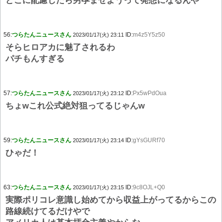
どこに配慮したら男孕ませようって発想になるんや
56:
つらたんニュースさん
ID:
m4z5Y5z50
2023/01/17(火) 23:11
そらヒロアカに魅了されるわ
パチもんすぎる
57:
つらたんニュースさん
ID:
Px5wPdOua
2023/01/17(火) 23:12
ちょwこれ公式絶対狙ってるじゃんw
59:
つらたんニュースさん
ID:
gYsGURf70
2023/01/17(火) 23:14
ひゃだ！
63:
つらたんニュースさん
ID:
9c8OJL+Q0
2023/01/17(火) 23:15
実際ポリコレ意識し始めてから収益上がってるからこの
路線続けてるだけやで