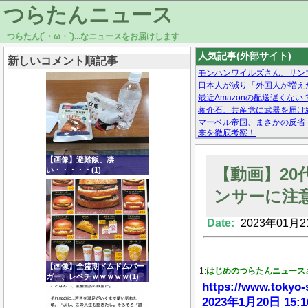
つらたんニュース
つらたん(´・ω・`)...なニュースをお届けします
人気記事(外部サイト)
新しいコメント順記事
モンハンワイルズさん、サン
日本人が減り「外国人が増えた
最近Amazonの配送遅くない
蒋介石、共産党に武器を届け
マーベル帝国、まさかの反省
来を徹底考察！
【モー娘。石田亜佑美】ファ
【画像あり】Facebookとか
【画像】避難飯、凄
【動画】2
い・・・・・(1)
ンサーに注
Date:
2023年01月2
Powered by livedoor 相互RSS
【画像】全盛期ドムドムバー
1:
はじめのつらたんニュース
ガー、レベチｗｗｗｗｗ(1)
https://www.tokyo-s
2023年1月20日 15:1