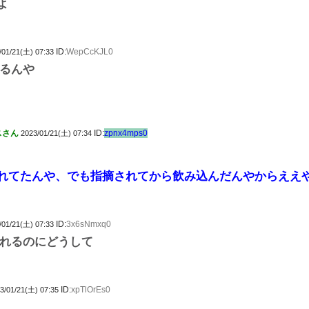
よ
ID:
WepCcKJL0
/01/21(土) 07:33
るんや
スさん
ID:
zpnx4mps0
2023/01/21(土) 07:34
れてたんや、でも指摘されてから飲み込んだんやからええ
ID:
3x6sNmxq0
/01/21(土) 07:33
れるのにどうして
ID:
xpTlOrEs0
3/01/21(土) 07:35