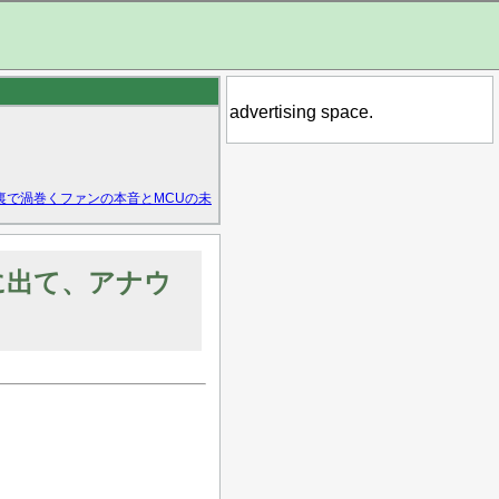
advertising space.
裏で渦巻くファンの本音とMCUの未
に出て、アナウ