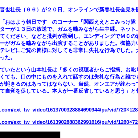
晋也社長（６６）が２０日、オンラインで新春社長会見を
「おはよう朝日です」のコーナー「関西ええとこみっけ隊
ターが１３日の放送で、ガムを噛みながら生中継。ネット
てください」などと批判が殺到し、エンディングでＭＣの
ーがガムを噛みながら出演することがありました。御協力
テレビにご覧の皆様に対しても非常に失礼な行為でした。
った。
ていたという山本社長は「多くの視聴者からご指摘、お叱
くても、口の中にものを入れて話すのは失礼な行為と誰で
が起きるのはあってはならない。当然、オンエアが終わっ
て自覚を促している。本人が一番反省していると思う」と
mg.com/ext_tw_video/1613700328884690944/pu/vid/720×1
mg.com/ext_tw_video/1613902888362991616/pu/vid/1260×