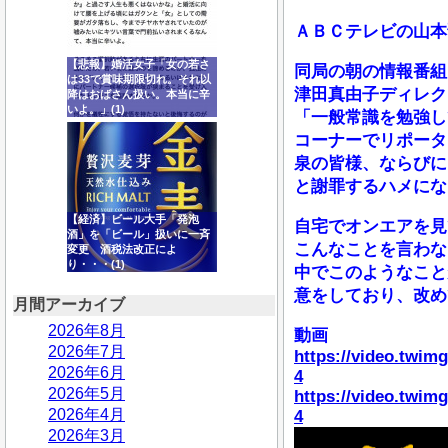
ＡＢＣテレビの山本
【悲報】婚活女子「女の若さ
同局の朝の情報番組
は33で賞味期限切れ。それ以
津田真由子ディレク
降はおばさん扱い。本当に辛
いよ。」(1)
「一般常識を勉強し
コーナーでリポータ
泉の皆様、ならびに
と謝罪するハメにな
【経済】ビール大手「発泡
自宅でオンエアを見
酒」を「ビール」扱いに一斉
こんなことを言わな
変更 酒税法改正によ
り・・・(1)
中でこのようなこと
意をしており、改め
月間アーカイブ
2026年8月
動画
2026年7月
https://video.twi
2026年6月
4
2026年5月
https://video.twi
2026年4月
4
2026年3月