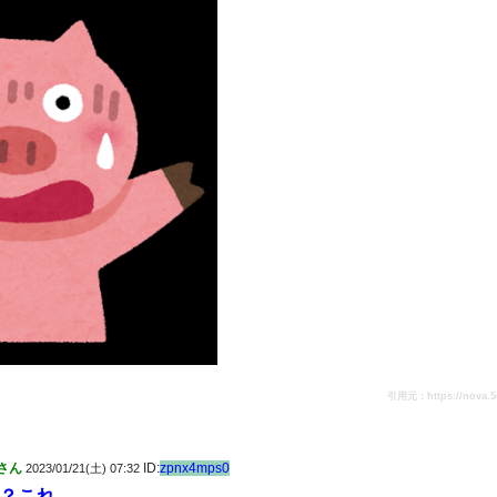
引用元：https://nova.5ch.
さん
ID:
zpnx4mps0
2023/01/21(土) 07:32
？これ