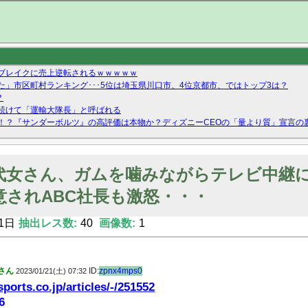
ブレイクに売上逆転されるｗｗｗｗｗ
」市区町村ランキング･･･5位は埼玉県川口市、4位京都市、ではトップ3は？
？
続けて「運輸大隊長」と呼ばれる
！？『サンダーボルツ』の高評価は本物か？ディズニーCEOの「量より質」宣言の
ーストテイク出演も新規獲得ならず？北川莉央が1位に
Twitterで拾ったエロ画像貼ってくよ
0代女さん、ガムを噛みながらテレビ中継
意されABC社長も激怒・・・
1日
抽出レス数:
40
画像数:
1
さん
ID:
zpnx4mps0
2023/01/21(土) 07:32
ports.co.jp/articles/-/251552
6