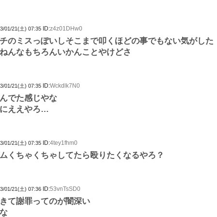
ID:
z4z01DHw0
3/01/21(土) 07:35
チのミスっぽいしそこまで叩くほどの事でもない気がした
ねんなもちろんいかんことやけどさ
ID:
Wckdlk7N0
3/01/21(土) 07:35
んでた感じやな
にええやろ…
ID:
4tey1fhm0
3/01/21(土) 07:35
ムくちゃくちゃしてたら殴りたくなるやろ？
ID:
53vnTsSD0
3/01/21(土) 07:36
きて謝罪ってのが闇深い
な