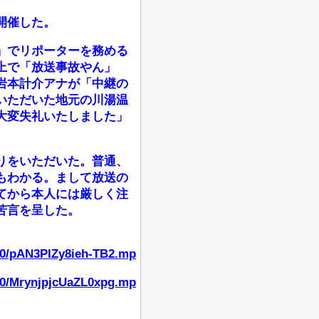
開催した。
」でリポーターを務める
上で「放送事故やん」
岩本計介アナが「中継の
いただいた地元の川湯温
大変失礼いたしました」
りをいただいた。普通、
もわかる。まして放送の
てから本人には厳しく注
苦言を呈した。
280/pAN3PIZy8ieh-TB2.mp
720/MrynjpjcUaZL0xpg.mp