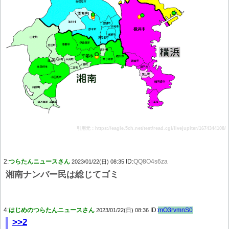
引用元：https://eagle.5ch.net/test/read.cgi/livejupiter/1674344108/
2:
つらたんニュースさん
ID:
QQ8O4s6za
2023/01/22(日) 08:35
湘南ナンバー民は総じてゴミ
4:
はじめのつらたんニュースさん
ID:
mO3rvmnS0
2023/01/22(日) 08:36
>>2