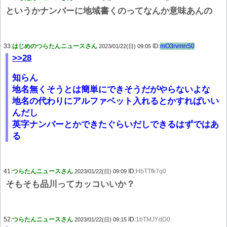
というかナンバーに地域書くのってなんか意味あんの
33:
はじめのつらたんニュースさん
ID:
mO3rvmnS0
2023/01/22(日) 09:05
>>28
知らん
地名無くそうとは簡単にできそうだがやらないよな
地名の代わりにアルファベット入れるとかすればいい
んだし
英字ナンバーとかできたぐらいだしできるはずではあ
る
41:
つらたんニュースさん
ID:
HbTTfk7q0
2023/01/22(日) 09:09
そもそも品川ってカッコいいか？
52:
つらたんニュースさん
ID:
1bTMJYdD0
2023/01/22(日) 09:15