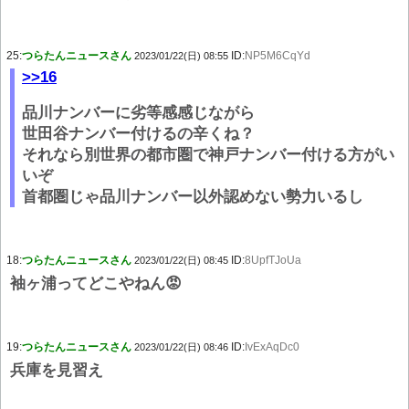
25:
つらたんニュースさん
ID:
NP5M6CqYd
2023/01/22(日) 08:55
>>16
品川ナンバーに劣等感感じながら
世田谷ナンバー付けるの辛くね？
それなら別世界の都市圏で神戸ナンバー付ける方がい
いぞ
首都圏じゃ品川ナンバー以外認めない勢力いるし
18:
つらたんニュースさん
ID:
8UpfTJoUa
2023/01/22(日) 08:45
袖ヶ浦ってどこやねん😡
19:
つらたんニュースさん
ID:
IvExAqDc0
2023/01/22(日) 08:46
兵庫を見習え