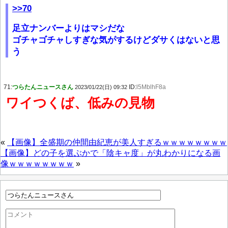
>>70
足立ナンバーよりはマシだな
ゴチャゴチャしすぎな気がするけどダサくはないと思
う
71:
つらたんニュースさん
ID:
l5MblhF8a
2023/01/22(日) 09:32
ワイつくば、低みの見物
«
【画像】全盛期の仲間由紀恵が美人すぎるｗｗｗｗｗｗｗｗ
【画像】どの子を選ぶかで「陰キャ度」が丸わかりになる画
像ｗｗｗｗｗｗｗｗ
»