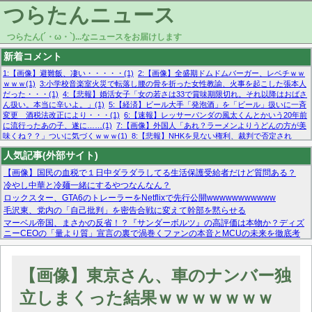
つらたんニュース
つらたん(´・ω・`)...なニュースをお届けします
新着コメント
1:【画像】避難飯、凄い・・・・・(1)
2:【画像】全盛期ドムドムバーガー、レベチｗｗ
ｗｗｗ(1)
3:小学校音楽室火災で転落し腰の骨を折った女性教諭、火事を起こした張本人
だった・・・(1)
4:【悲報】婚活女子「女の若さは33で賞味期限切れ。それ以降はおばさ
ん扱い。本当に辛いよ。」(1)
5:【経済】ビール大手「発泡酒」を「ビール」扱いに一斉
変更 酒税法改正により・・・(1)
6:【速報】レッサーパンダの風太くんとかいう20年前
に流行ったあの子、遂に……(1)
7:【画像】外国人「あれ？ラーメンよりうどんの方が美
味くね？？」ついに気づくｗｗｗ(1)
8:【悲報】NHKを見ない権利、裁判で否定され
る・・・(1)
9:欧州委員長「原発縮小は間違いでした」(1)
10:【悲報】日本企業の人手不
人気記事(外部サイト)
足、限界突破 52%「正社員も足りてません…」(1)
【画像】国民の血税で１日中ダラダラしてる生活保護受給者だけど質問ある？
冷やし中華と冷麺一緒にするやつなんなん？
ロックスター、GTA6のトレーラーをNetflixで先行公開wwwwwwwwwww
毛沢東、党内の「自己批判」を密告合戦に変えて幹部を黙らせる
マーベル帝国、まさかの反省！？『サンダーボルツ』の高評価は本物か？ディズ
ニーCEOの「量より質」宣言の裏で渦巻くファンの本音とMCUの未来を徹底考
察！
【モー娘。石田亜佑美】ファーストテイク出演も新規獲得ならず？北川莉央が1
位に
【画像】東京さん、車のナンバー独
【画像あり】FacebookとかTwitterで拾ったエロ画像貼ってくよ
立しまくった結果ｗｗｗｗｗｗｗ