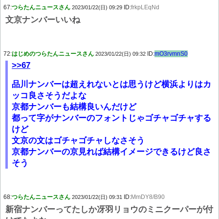
67:
つらたんニュースさん
ID:
frkpLEqNd
2023/01/22(日) 09:29
文京ナンバーいいね
72:
はじめのつらたんニュースさん
ID:
mO3rvmnS0
2023/01/22(日) 09:32
>>67
品川ナンバーは超えれないとは思うけど横浜よりはカ
ッコ良さそうだよな
京都ナンバーも結構良いんだけど
都って字がナンバーのフォントじゃゴチャゴチャする
けど
文京の文はゴチャゴチャしなさそう
京都ナンバーの京見れば結構イメージできるけど良さ
そう
68:
つらたんニュースさん
ID:
MmDY8/B90
2023/01/22(日) 09:31
新宿ナンバーってたしか冴羽リョウのミニクーパーが付