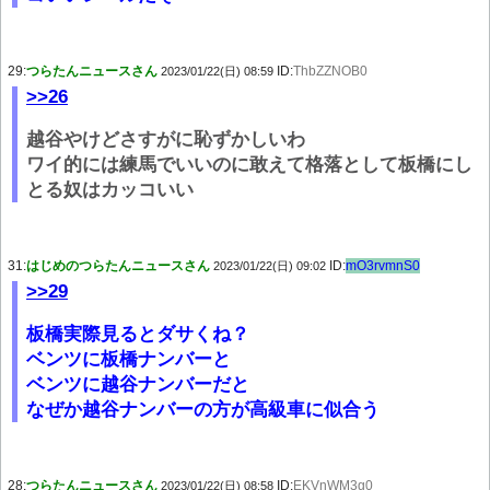
29:
つらたんニュースさん
ID:
ThbZZNOB0
2023/01/22(日) 08:59
>>26
越谷やけどさすがに恥ずかしいわ
ワイ的には練馬でいいのに敢えて格落として板橋にし
とる奴はカッコいい
31:
はじめのつらたんニュースさん
ID:
mO3rvmnS0
2023/01/22(日) 09:02
>>29
板橋実際見るとダサくね？
ベンツに板橋ナンバーと
ベンツに越谷ナンバーだと
なぜか越谷ナンバーの方が高級車に似合う
28:
つらたんニュースさん
ID:
EKVnWM3g0
2023/01/22(日) 08:58