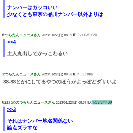
ナンバーはカッコいい
少なくとも東京の品川ナンバー以外よりは
8:
つらたんニュースさん
ID:
2v++WJY20
2023/01/22(日) 08:39
>>4
土人丸出しでかっこわるい
3:
つらたんニュースさん
ID:
qQ3Zstlla
2023/01/22(日) 08:36
88-88とかにしてるやつのほうがよっぽどダサいよ
6:
はじめのつらたんニュースさん
ID:
mO3rvmnS0
2023/01/22(日) 08:37
>>3
それはナンバー地名関係ない
論点ズラすな