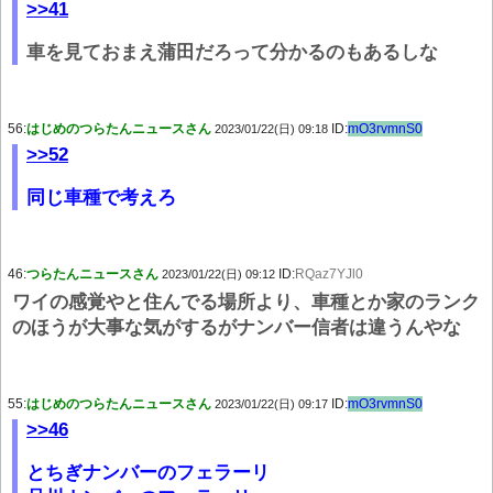
>>41
車を見ておまえ蒲田だろって分かるのもあるしな
56:
はじめのつらたんニュースさん
ID:
mO3rvmnS0
2023/01/22(日) 09:18
>>52
同じ車種で考えろ
46:
つらたんニュースさん
ID:
RQaz7YJl0
2023/01/22(日) 09:12
ワイの感覚やと住んでる場所より、車種とか家のランク
のほうが大事な気がするがナンバー信者は違うんやな
55:
はじめのつらたんニュースさん
ID:
mO3rvmnS0
2023/01/22(日) 09:17
>>46
とちぎナンバーのフェラーリ