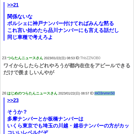
>>21
関係ないな
ポルシェに神戸ナンバー付けてればみんな黙る
これ言い始めたら品川ナンバーにも言える話だし
同じ車種で考えろよ
23:
つらたんニュースさん
ID:
ThbZZNOB0
2023/01/22(日) 08:53
ワイからしたらどれやろうが都内在住をアピールできる
だけで羨ましいんやが
26:
はじめのつらたんニュースさん
ID:
mO3rvmnS0
2023/01/22(日) 08:57
>>23
そうか？
多摩ナンバーとか板橋ナンバーは
いくら東京でも埼玉の川越・越谷ナンバーの方がカッ
コいいレベルだぞ