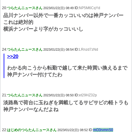
20:
つらたんニュースさん
ID:
NP5M6CqYd
2023/01/22(日) 08:49
品川ナンバー以外で一番カッコいいのは神戸ナンバー
これは絶対的
横浜ナンバーより字がカッコいいし
24:
つらたんニュースさん
ID:
LRnzd7zNd
2023/01/22(日) 08:54
>>20
わかる向こうから転勤で越して来た時買い換えるまで
神戸ナンバー付けてたわ
21:
つらたんニュースさん
ID:
et29HZ32p
2023/01/22(日) 08:50
淡路島で荷台に玉ねぎを満載してるサビサビの軽トラも
神戸ナンバーなんだよね
22:
はじめのつらたんニュースさん
ID:
mO3rvmnS0
2023/01/22(日) 08:52