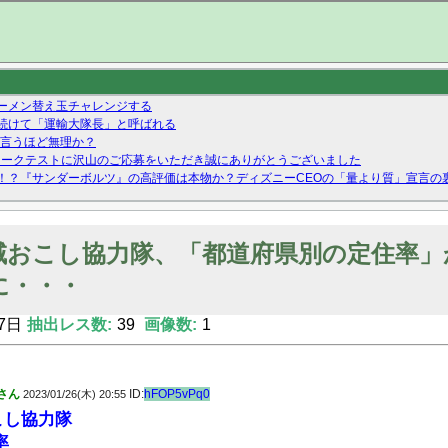
ーメン替え玉チャレンジする
続けて「運輸大隊長」と呼ばれる
の言うほど無理か？
』ネットワークテストに沢山のご応募をいただき誠にありがとうございました
！？『サンダーボルツ』の高評価は本物か？ディズニーCEOの「量より質」宣言の
ーストテイク出演も新規獲得ならず？北川莉央が1位に
Twitterで拾ったエロ画像貼ってくよ
域おこし協力隊、「都道府県別の定住率」
に・・・
7日
抽出レス数:
39
画像数:
1
さん
ID:
hFOP5vPq0
2023/01/26(木) 20:55
こし協力隊
率