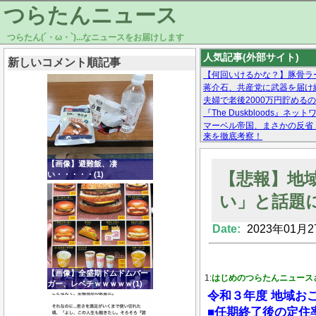
つらたんニュース
つらたん(´・ω・`)...なニュースをお届けします
人気記事(外部サイト)
新しいコメント順記事
【何回いけるかな？】豚骨ラ
蒋介石、共産党に武器を届け
夫婦で老後2000万円貯める
『The Duskbloods
マーベル帝国、まさかの反省
来を徹底考察！
【モー娘。石田亜佑美】ファ
【画像あり】Facebookとか
【画像】避難飯、凄
【悲報】地
い・・・・・(1)
い」と話題
Date:
2023年01月2
Powered by livedoor 相互RSS
【画像】全盛期ドムドムバー
1:
はじめのつらたんニュース
ガー、レベチｗｗｗｗｗ(1)
令和３年度 地域お
■任期終了後の定住