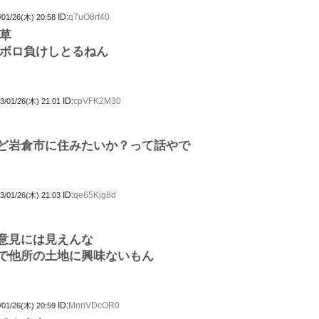
ID:
q7uO8rf40
/01/26(木) 20:58
草
ボロ負けしとるねん
ID:
cpVFK2M30
3/01/26(木) 21:01
ど岩倉市に住みたいか？って話やで
ID:
qe65Kjg8d
3/01/26(木) 21:03
意見には見えんな
で他所の土地に興味ないもん
ID:
MnnVDcOR0
/01/26(木) 20:59