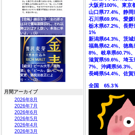
大阪府100%、東京都
山口県77.4%、静岡県
石川県69.9%、愛媛県
【悲報】婚活女子「女の若さ
は33で賞味期限切れ。それ以
栃木県67.2%、長野県
降はおばさん扱い。本当に辛
1%
いよ。」(1)
新潟県64.3%、茨城県
福島県62.4%、徳島県
8%、岐阜県60.7%、
滋賀県59.6%、埼玉県
7%、沖縄県56.3%、
【経済】ビール大手「発泡
酒」を「ビール」扱いに一斉
長崎県54.4%、佐賀県
変更 酒税法改正によ
り・・・(1)
全国 65.3％
月間アーカイブ
2026年8月
2026年7月
2026年6月
2026年5月
2026年4月
2026年3月