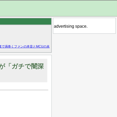
advertising space.
裏で渦巻くファンの本音とMCUの未
が「ガチで闇深