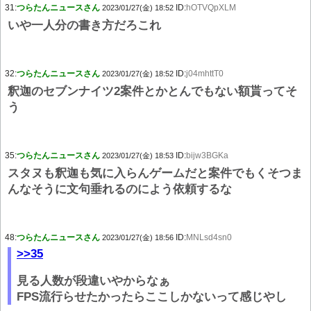
31:
つらたんニュースさん
ID:
hOTVQpXLM
2023/01/27(金) 18:52
いや一人分の書き方だろこれ
32:
つらたんニュースさん
ID:
j04mhttT0
2023/01/27(金) 18:52
釈迦のセブンナイツ2案件とかとんでもない額貰ってそ
う
35:
つらたんニュースさん
ID:
bijw3BGKa
2023/01/27(金) 18:53
スタヌも釈迦も気に入らんゲームだと案件でもくそつま
んなそうに文句垂れるのによう依頼するな
48:
つらたんニュースさん
ID:
MNLsd4sn0
2023/01/27(金) 18:56
>>35
見る人数が段違いやからなぁ
FPS流行らせたかったらここしかないって感じやし