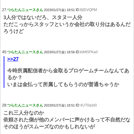
27:
つらたんニュースさん
ID:
f/jIDVQPM
2023/01/27(金) 18:51
3人分ではないだろ、スタヌ一人分
ただこっからスタッフというか会社の取り分はあるんだ
ろうけど
45:
つらたんニュースさん
ID:
klMISFKa0
2023/01/27(金) 18:56
>>27
今時所属配信者から金取るプロゲームチームなんてあ
るか？
いまは金払って所属してもらうのが普通ちゃうか
28:
つらたんニュースさん
ID:
4UT0q/yl0
2023/01/27(金) 18:51
これ三人分なのか
依頼された側が他のメンバーに声かけるって不自然だな
そのほうがスムーズなのかもしれないが