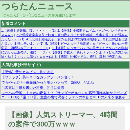
つらたんニュース
つらたん(´・ω・`)...なニュースをお届けします
新着コメント
1:【画像】避難飯、凄い・・・・・(1)
2:【画像】全盛期ドムドムバーガー、レベチｗｗ
ｗｗｗ(1)
3:小学校音楽室火災で転落し腰の骨を折った女性教諭、火事を起こした張本人
だった・・・(1)
4:【悲報】婚活女子「女の若さは33で賞味期限切れ。それ以降はおばさ
ん扱い。本当に辛いよ。」(1)
5:【経済】ビール大手「発泡酒」を「ビール」扱いに一斉
変更 酒税法改正により・・・(1)
6:【速報】レッサーパンダの風太くんとかいう20年前
に流行ったあの子、遂に……(1)
7:【画像】外国人「あれ？ラーメンよりうどんの方が美
味くね？？」ついに気づくｗｗｗ(1)
8:【悲報】NHKを見ない権利、裁判で否定され
る・・・(1)
9:欧州委員長「原発縮小は間違いでした」(1)
10:【悲報】日本企業の人手不
人気記事(外部サイト)
足、限界突破 52%「正社員も足りてません…」(1)
【恐怖】昔のカルピス、怖すぎる
【ブラック】美味そうなカップラーメン食う！
でもやっぱり一番面白かったモンハンって「2ndG」だよね
毛沢東に手紙を書いた将軍、翌月に失脚
マーベル帝国、まさかの反省！？『サンダーボルツ』の高評価は本物か？ディズ
ニーCEOの「量より質」宣言の裏で渦巻くファンの本音とMCUの未来を徹底考
察！
【モー娘。石田亜佑美】ファーストテイク出演も新規獲得ならず？北川莉央が1
位に
【画像】人気ストリーマー、4時間
【画像あり】FacebookとかTwitterで拾ったエロ画像貼ってくよ
の案件で300万ｗｗｗ