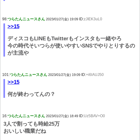
98:
つらたんニュースさん
ID:
zJIEK3uL0
2023/01/27(金) 19:09
>>15
ディスコもLINEもTwitterもインスタも一緒やろ
今の時代そいつらが使いやすいSNSでやりとりするの
が主流や
101:
つらたんニュースさん
ID:
+i6lAUJ50
2023/01/27(金) 19:09
>>15
何が終わってんの？
16:
つらたんニュースさん
ID:
Uz5BAV+O0
2023/01/27(金) 18:49
3人で割っても時給25万
おいしい職業だね