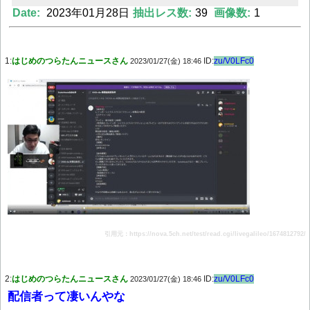
Date:
2023年01月28日
抽出レス数:
39
画像数:
1
Powered by livedoor 相互RSS
1:
はじめのつらたんニュースさん
ID:
zu/V0LFc0
2023/01/27(金) 18:46
引用元：https://nova.5ch.net/test/read.cgi/livegalileo/1674812792/
2:
はじめのつらたんニュースさん
ID:
zu/V0LFc0
2023/01/27(金) 18:46
配信者って凄いんやな