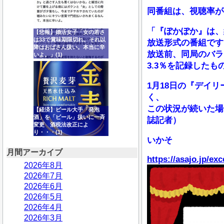
同番組は、視聴率が
「『ぽかぽか』は、
【悲報】婚活女子「女の若さ
は33で賞味期限切れ。それ以
放送形式の番組です
降はおばさん扱い。本当に辛
放送前、同局のバラ
いよ。」(1)
3.3％を記録した
1月18日の『デイ
く、
この状況が続いた場
【経済】ビール大手「発泡
酒」を「ビール」扱いに一斉
誌記者）
変更 酒税法改正によ
り・・・(1)
いかそ
月間アーカイブ
https://asajo.jp/ex
2026年8月
2026年7月
2026年6月
2026年5月
2026年4月
2026年3月