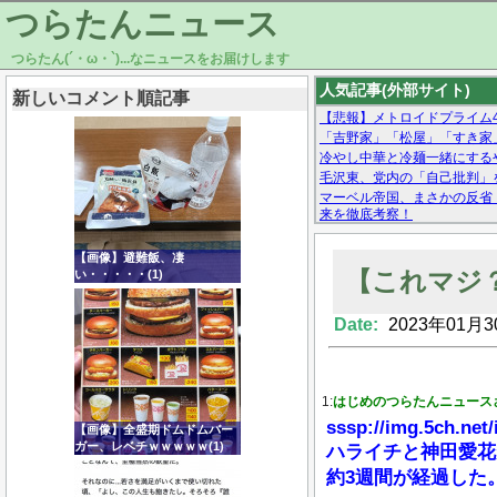
つらたんニュース
つらたん(´・ω・`)...なニュースをお届けします
人気記事(外部サイト)
新しいコメント順記事
【悲報】メトロイドプライム4 
「吉野家」「松屋」「すき家
冷やし中華と冷麺一緒にする
毛沢東、党内の「自己批判」
マーベル帝国、まさかの反省
来を徹底考察！
【モー娘。石田亜佑美】ファ
【画像あり】Facebookとか
【画像】避難飯、凄
【これマジ
い・・・・・(1)
Date:
2023年01月3
Powered by livedoor 相互RSS
1:
はじめのつらたんニュース
sssp://img.5ch.net/
【画像】全盛期ドムドムバー
ガー、レベチｗｗｗｗｗ(1)
ハライチと神田愛花
約3週間が経過した