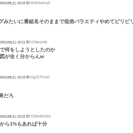
ID:
WXk4wKry0
3/01/28(土) 10:23
グみたいに番組名そのままで低俗バラエティやめてピリピ
ID:
USkkolnt0
3/01/28(土) 10:21
で何をしようとしたのか
図が全く分からんw
ID:
OgZ3T5Je0
3/01/28(土) 10:23
果だろ
ID:
TD6mRISX0
3/01/28(土) 10:22
から1%もあれば十分