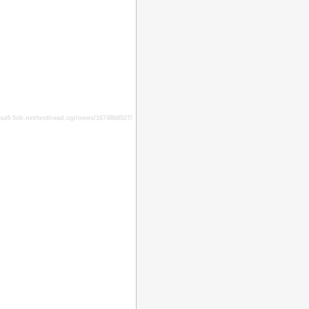
9.5ch.net/test/read.cgi/news/1674868527/