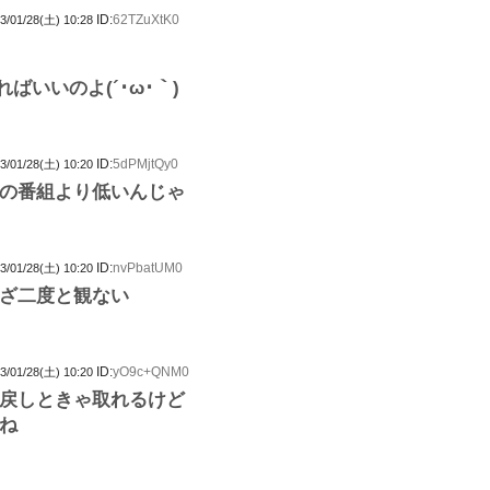
ID:
62TZuXtK0
3/01/28(土) 10:28
ばいいのよ(´･ω･｀)
ID:
5dPMjtQy0
3/01/28(土) 10:20
の番組より低いんじゃ
ID:
nvPbatUM0
3/01/28(土) 10:20
ざ二度と観ない
ID:
yO9c+QNM0
3/01/28(土) 10:20
戻しときゃ取れるけど
ね