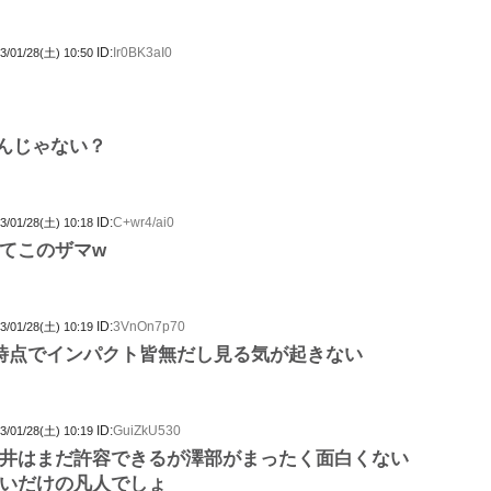
ID:
Ir0BK3aI0
3/01/28(土) 10:50
んじゃない？
ID:
C+wr4/ai0
3/01/28(土) 10:18
てこのザマw
ID:
3VnOn7p70
3/01/28(土) 10:19
時点でインパクト皆無だし見る気が起きない
ID:
GuiZkU530
3/01/28(土) 10:19
井はまだ許容できるが澤部がまったく面白くない
いだけの凡人でしょ