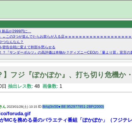
新品が2999円に…
」←この3つが並んでたらお前らが入る店ｗｗｗｗｗｗｗｗｗｗｗｗｗｗｗｗｗｗｗ
やつなんなん？
を密告合戦に変えて幹部を黙らせる
！？『サンダーボルツ』の高評価は本物か？ディズニーCEOの「量より質」宣言の
ーストテイク出演も新規獲得ならず？北川莉央が1位に
Twitterで拾ったエロ画像貼ってくよ
？】フジ『ぽかぽか』、打ち切り危機か
0日
抽出レス数:
48
画像数:
1
さん
ID:
Br/uj3nS0● BE:952977951-2BP(2000)
2023/01/28(土) 10:15
ico/foruda.gif
がMCを務める昼のバラエティ番組「ぽかぽか」（フジテ
。