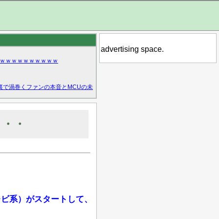
advertising space.
ｗｗｗｗｗｗｗｗｗｗ
裏で渦巻くファンの本音とMCUの未
・・・
レビ系）がスタートして、