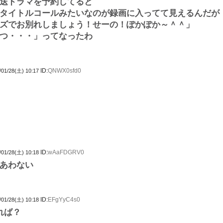
送ドラマを予約してると
タイトルコールみたいなのが録画に入ってて見えるんだが
ズでお別れしましょう！せーの！ぽかぽか～＾＾」
つ・・・」ってなったわ
ID:
QNWX0sfd0
/01/28(土) 10:17
ID:
wAaFDGRV0
/01/28(土) 10:18
あわない
ID:
EFgYyC4s0
/01/28(土) 10:18
れば？