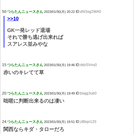
50:
つらたんニュースさん
ID:
dNSsg2WA0
2023/01/30(月) 20:22
>>10
GK一発レッド退場
それで勝ち逃げ出来れば
スアレス並みやな
15:
つらたんニュースさん
ID:
rkb/SVns0
2023/01/30(月) 19:46
赤いのキレてて草
20:
つらたんニュースさん
ID:
blajg3ub0
2023/01/30(月) 19:49
咄嗟に判断出来るのは凄い
24:
つらたんニュースさん
ID:
zBtxpi120
2023/01/30(月) 19:51
関西ならキダ・タローだろ