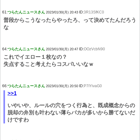
61:
つらたんニュースさん
ID:
3R13SfKC0
2023/01/30(月) 20:43
普段からこうなったらやったろ、って決めてたんだろう
な
64:
つらたんニュースさん
ID:
OOzVcbN90
2023/01/30(月) 20:47
これでイエロー１枚なの？
失点すること考えたらコスパいいなｗ
66:
つらたんニュースさん
ID:
P7IYivaG0
2023/01/30(月) 20:50
>>1
いやいや、ルールの穴をつく行為と、既成概念からの
脱却の弁別も叶わない薄らバカが多いから勝てないだ
けですわ