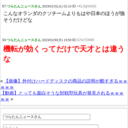
97:
つらたんニュースさん
ID:
+KLOgVbG0
2023/01/31(火) 01:14
こんなオランダのクソチームよりもはや日本のほうが強
そうだけどな
34:
つらたんニュースさん
ID:
G7IxTOiW0
2023/01/30(月) 19:59
機転が効くってだけで天才とは違う
な
«
【画像】外付けハードディスクの商品の説明が酷すぎるｗｗ
ｗｗｗ
【動画】とっても面白そうな対戦型玩具が発見されるｗｗｗ
ｗｗ
»