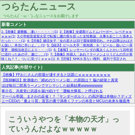
つらたんニュース
つらたん(´・ω・`)...なニュースをお届けします
新着コメント
1:【画像】避難飯、凄い・・・・・(1)
2:【画像】全盛期ドムドムバーガー、レベチｗｗ
ｗｗｗ(1)
3:小学校音楽室火災で転落し腰の骨を折った女性教諭、火事を起こした張本人
だった・・・(1)
4:【悲報】婚活女子「女の若さは33で賞味期限切れ。それ以降はおばさ
ん扱い。本当に辛いよ。」(1)
5:【経済】ビール大手「発泡酒」を「ビール」扱いに一斉
変更 酒税法改正により・・・(1)
6:【速報】レッサーパンダの風太くんとかいう20年前
に流行ったあの子、遂に……(1)
7:【画像】外国人「あれ？ラーメンよりうどんの方が美
味くね？？」ついに気づくｗｗｗ(1)
8:【悲報】NHKを見ない権利、裁判で否定され
る・・・(1)
9:欧州委員長「原発縮小は間違いでした」(1)
10:【悲報】日本企業の人手不
人気記事(外部サイト)
足、限界突破 52%「正社員も足りてません…」(1)
【画像】FFおじさんの部屋が凄すぎると話題にｗｗｗｗｗｗｗｗｗ
【医師解説】飲酒後の「締めのラーメン欲」の原因は？ 脳の錯覚と真実
ほぼ毎日二郎系ラーメンでマシマシした結果結果wwwwwwww
蒋介石、共産党に武器を届け続けて「運輸大隊長」と呼ばれる
マーベル帝国、まさかの反省！？『サンダーボルツ』の高評価は本物か？ディズ
ニーCEOの「量より質」宣言の裏で渦巻くファンの本音とMCUの未来を徹底考
察！
【モー娘。石田亜佑美】ファーストテイク出演も新規獲得ならず？北川莉央が1
位に
こういうやつを「本物の天才」っ
【画像あり】FacebookとかTwitterで拾ったエロ画像貼ってくよ
ていうんだよなｗｗｗｗｗ