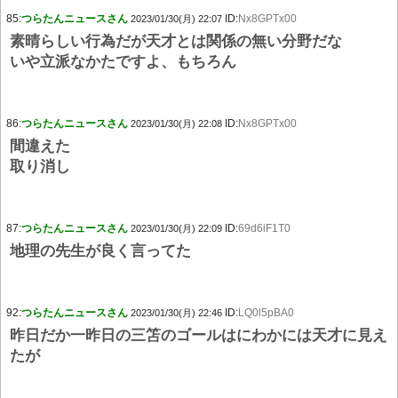
85:
つらたんニュースさん
ID:
Nx8GPTx00
2023/01/30(月) 22:07
素晴らしい行為だが天才とは関係の無い分野だな
いや立派なかたですよ、もちろん
86:
つらたんニュースさん
ID:
Nx8GPTx00
2023/01/30(月) 22:08
間違えた
取り消し
87:
つらたんニュースさん
ID:
69d6iF1T0
2023/01/30(月) 22:09
地理の先生が良く言ってた
92:
つらたんニュースさん
ID:
LQ0l5pBA0
2023/01/30(月) 22:46
昨日だか一昨日の三笘のゴールはにわかには天才に見え
たが