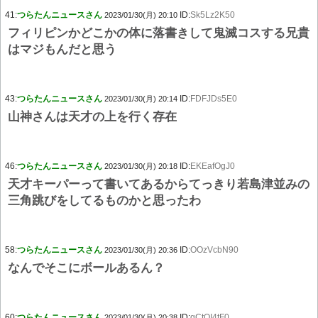
41:
つらたんニュースさん
ID:
Sk5Lz2K50
2023/01/30(月) 20:10
フィリピンかどこかの体に落書きして鬼滅コスする兄貴
はマジもんだと思う
43:
つらたんニュースさん
ID:
FDFJDs5E0
2023/01/30(月) 20:14
山神さんは天才の上を行く存在
46:
つらたんニュースさん
ID:
EKEafOgJ0
2023/01/30(月) 20:18
天才キーパーって書いてあるからてっきり若島津並みの
三角跳びをしてるものかと思ったわ
58:
つらたんニュースさん
ID:
OOzVcbN90
2023/01/30(月) 20:36
なんでそこにボールあるん？
60:
つらたんニュースさん
ID:
qCtQI4tF0
2023/01/30(月) 20:38