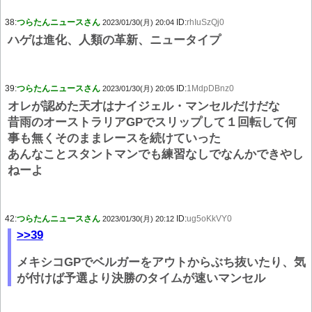
38:
つらたんニュースさん
ID:
rhIuSzQj0
2023/01/30(月) 20:04
ハゲは進化、人類の革新、ニュータイプ
39:
つらたんニュースさん
ID:
1MdpDBnz0
2023/01/30(月) 20:05
オレが認めた天才はナイジェル・マンセルだけだな
昔雨のオーストラリアGPでスリップして１回転して何
事も無くそのままレースを続けていった
あんなことスタントマンでも練習なしでなんかできやし
ねーよ
42:
つらたんニュースさん
ID:
ug5oKkVY0
2023/01/30(月) 20:12
>>39
メキシコGPでベルガーをアウトからぶち抜いたり、気
が付けば予選より決勝のタイムが速いマンセル