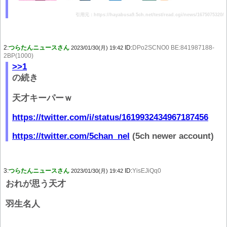
引用元：https://hayabusa9.5ch.net/test/read.cgi/news/1675075320/
2:
つらたんニュースさん
ID:
DPo2SCNO0 BE:841987188-
2023/01/30(月) 19:42
2BP(1000)
>>1
の続き
天才キーパーｗ
https://twitter.com/i/status/1619932434967187456
https://twitter.com/5chan_nel
(5ch newer account)
3:
つらたんニュースさん
ID:
YisEJiQq0
2023/01/30(月) 19:42
おれが思う天才
羽生名人