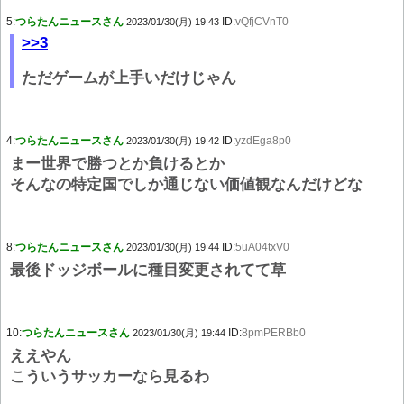
5:
つらたんニュースさん
ID:
vQfjCVnT0
2023/01/30(月) 19:43
>>3
ただゲームが上手いだけじゃん
4:
つらたんニュースさん
ID:
yzdEga8p0
2023/01/30(月) 19:42
まー世界で勝つとか負けるとか
そんなの特定国でしか通じない価値観なんだけどな
8:
つらたんニュースさん
ID:
5uA04txV0
2023/01/30(月) 19:44
最後ドッジボールに種目変更されてて草
10:
つらたんニュースさん
ID:
8pmPERBb0
2023/01/30(月) 19:44
ええやん
こういうサッカーなら見るわ