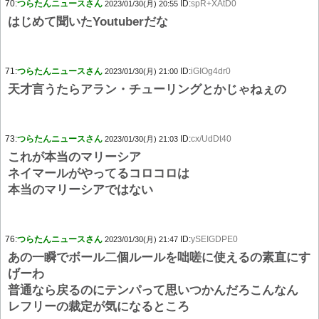
70:
つらたんニュースさん
ID:
spR+XAtD0
2023/01/30(月) 20:55
はじめて聞いたYoutuberだな
71:
つらたんニュースさん
ID:
iGIOg4dr0
2023/01/30(月) 21:00
天才言うたらアラン・チューリングとかじゃねぇの
73:
つらたんニュースさん
ID:
cx/UdDt40
2023/01/30(月) 21:03
これが本当のマリーシア
ネイマールがやってるコロコロは
本当のマリーシアではない
76:
つらたんニュースさん
ID:
ySEIGDPE0
2023/01/30(月) 21:47
あの一瞬でボール二個ルールを咄嗟に使えるの素直にす
げーわ
普通なら戻るのにテンパって思いつかんだろこんなん
レフリーの裁定が気になるところ