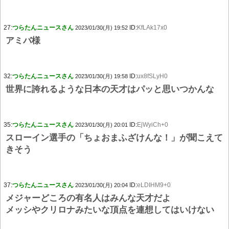
27:
つらたんニュースさん
ID:
KfLAk17x0
2023/01/30(月) 19:52
アミバ様
32:
つらたんニュースさん
ID:
ux8fSLyH0
2023/01/30(月) 19:58
世界に誇れるような日本の天才はパッと思いつかんな
35:
つらたんニュースさん
ID:
EjWyiCh+0
2023/01/30(月) 20:01
スローイン選手の「ちょおまふざけんな！」が聞こえて
きそう
37:
つらたんニュースさん
ID:
eLDIHM9+0
2023/01/30(月) 20:04
メジャーどころの有名人はみんな天才だよ
メッシやクリロナみたいな頂点を連想してはいけない