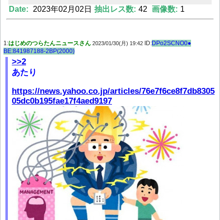
Date:
2023年02月02日
抽出レス数:
42
画像数:
1
Powered by livedoor 相互RSS
1:
はじめのつらたんニュースさん
ID:
DPo2SCNO0●
2023/01/30(月) 19:42
BE:841987188-2BP(2000)
>>2
あたり
https://news.yahoo.co.jp/articles/76e7f6ce8f7db8305
05dc0b195fae17f4aed9197