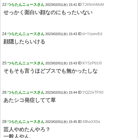
22:
つらたんニュースさん
ID:
TJ4NnhMvM
2023/02/01(水) 15:41
せっかく面白い顔なのにもったいない
24:
つらたんニュースさん
ID:
d+YzywvEd
2023/02/01(水) 15:43
顔隠したらいける
25:
つらたんニュースさん
ID:
KYSzPfzU0
2023/02/01(水) 15:43
そもそも言うほどブスでも無かったしな
26:
つらたんニュースさん
ID:
YQZ2eTPX0
2023/02/01(水) 15:44
あたシコ発症してて草
28:
つらたんニュースさん
ID:
4IthaXX0a
2023/02/01(水) 15:45
芸人やめたんやろ？
一般人やん