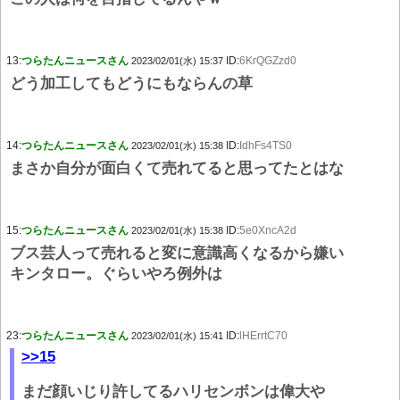
13:
つらたんニュースさん
ID:
6KrQGZzd0
2023/02/01(水) 15:37
どう加工してもどうにもならんの草
14:
つらたんニュースさん
ID:
IdhFs4TS0
2023/02/01(水) 15:38
まさか自分が面白くて売れてると思ってたとはな
15:
つらたんニュースさん
ID:
5e0XncA2d
2023/02/01(水) 15:38
ブス芸人って売れると変に意識高くなるから嫌い
キンタロー。ぐらいやろ例外は
23:
つらたんニュースさん
ID:
lHErrtC70
2023/02/01(水) 15:41
>>15
まだ顔いじり許してるハリセンボンは偉大や