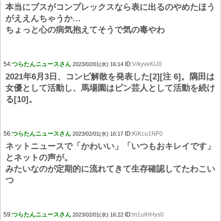
本当にブスがコンプレックスなら表に出るのやめたほう
がええんちゃうか…
ちょっと心の病気抱えてそうで気の毒やわ
54:
つらたんニュースさん
ID:
V/kyveKU0
2023/02/01(水) 16:14
2021年6月3日、コンビ解散を発表した[2][注 6]。隅田は
女優として活動し、馬場園はピン芸人として活動を続け
る[10]。
56:
つらたんニュースさん
ID:
KiKcu1NF0
2023/02/01(水) 16:17
ネットニュースで「かわいい」「いつもおキレイです」
とネットの声が。
みたいなのが定期的に流れてきて生存確認してたわこい
つ
59:
つらたんニュースさん
ID:
m1uIHHys0
2023/02/01(水) 16:22