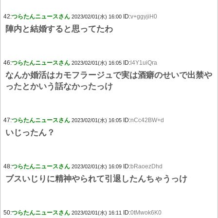
42:
つらたんニュースさん
ID:
v+ggyjiH0
2023/02/01(水) 16:00
陣内と結婚すると思ってたわ
46:
つらたんニュースさん
ID:
l4Y1uiQra
2023/02/01(水) 16:05
なんか婚活はカモフラージュで実は酒癖のせいで出禁や
ったとかいう話なかったっけ
47:
つらたんニュースさん
ID:
nCc42BW+d
2023/02/01(水) 16:05
いじったん？
48:
つらたんニュースさん
ID:
bRaoezDhd
2023/02/01(水) 16:09
ブスいじりに精神やられて引退したんちゃうっけ
50:
つらたんニュースさん
ID:
0tMwok6K0
2023/02/01(水) 16:11