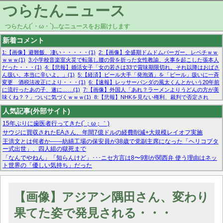
つらたんニュース
つらたん(´・ω・`)...なニュースをお届けします
新着コメント
1:【画像】避難飯、凄い・・・・・(1)
2:【画像】全盛期ドムドムバーガー、レベチｗｗ
ｗｗｗ(1)
3:小学校音楽室火災で転落し腰の骨を折った女性教諭、火事を起こした張本人
だった・・・(1)
4:【悲報】婚活女子「女の若さは33で賞味期限切れ。それ以降はおばさ
ん扱い。本当に辛いよ。」(1)
5:【経済】ビール大手「発泡酒」を「ビール」扱いに一斉
変更 酒税法改正により・・・(1)
6:【速報】レッサーパンダの風太くんとかいう20年前
に流行ったあの子、遂に……(1)
7:【画像】外国人「あれ？ラーメンよりうどんの方が美
味くね？？」ついに気づくｗｗｗ(1)
8:【悲報】NHKを見ない権利、裁判で否定され
る・・・(1)
9:欧州委員長「原発縮小は間違いでした」(1)
10:【悲報】日本企業の人手不
人気記事(外部サイト)
足、限界突破 52%「正社員も足りてません…」(1)
15年ぶりに歯医者行ってきた(´；ω；｀)
サウジに買収されたEAさん、年間7億ドルの経費削減+大規模レイオフ実施
王洪文とは何者か——紡績工場の保安員が38歳で党副主席になった「ヘリコプタ
ー式出世」、四人組の獄死まで
「なんでやねん」「知らんけど」･･･ニセ方言は8〜9割が関西弁 使う理由はネッ
ト世界の「優しい気持ち」だった
マーベル帝国、まさかの反省！？『サンダーボルツ』の高評価は本物か？ディズ
ニーCEOの「量より質」宣言の裏で渦巻くファンの本音とMCUの未来を徹底考
察！
【画像】アジアン隅田さん、変わり
【モー娘。石田亜佑美】ファーストテイク出演も新規獲得ならず？北川莉央が1
位に
果てた姿で発見される・・・
【画像あり】FacebookとかTwitterで拾ったエロ画像貼ってくよ