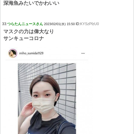
深海魚みたいでかわいい
33:
つらたんニュースさん
ID:
KYSzPfzU0
2023/02/01(水) 15:50
マスクの力は偉大なり
サンキューコロナ