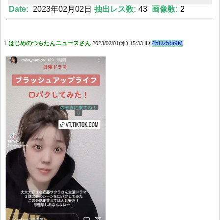
Date:
2023年02月02日
抽出レス数:
43
画像数:
2
Powered by livedoor 相互RSS
1:
はじめのつらたんニュースさん
ID:
45Uz5bi9M
2023/02/01(水) 15:33