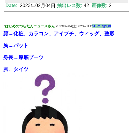
Date:
2023年02月04日
抽出レス数:
42
画像数:
2
Powered by livedoor 相互RSS
1:
はじめのつらたんニュースさん
ID:
SBPS7jpQd
2023/02/04(土) 02:47
顔←化粧、カラコン、アイプチ、ウィッグ、整形
胸←パット
身長←厚底ブーツ
脚←タイツ