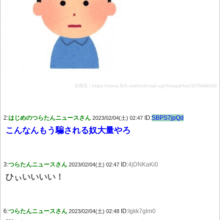
引用元：https://nova.5ch.net/test/read.cgi/livegalileo/1675446434/
2:
はじめのつらたんニュースさん
ID:
SBPS7jpQd
2023/02/04(土) 02:47
こんなんもう騙される奴大量やろ
3:
つらたんニュースさん
ID:
4jDNKaKi0
2023/02/04(土) 02:47
ひぃいいいい！
6:
つらたんニュースさん
ID:
Igkk7glm0
2023/02/04(土) 02:48