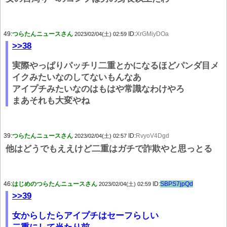
49:
つらたんニュースさん
ID:
XrGMiyDOa
2023/02/04(土) 02:59
>>38
実際やっぱりパッチリ二重とかになるほどパンダ目メ
イクみたいなのしてないもんなあ
アイプチみたいなのはもはや常識なわけやろ
まあそれも大変やね
39:
つらたんニュースさん
ID:
RvyoV4Dgd
2023/02/04(土) 02:57
他はどうでもええけど二重はガチで詐欺やと思っとる
46:
はじめのつらたんニュースさん
ID:
SBPS7jpQd
2023/02/04(土) 02:59
>>39
女からしたらアイプチはセーフらしい