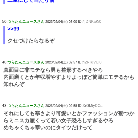
二重にして当たり前
50:
つらたんニュースさん
ID:
4jDNKaKi0
2023/02/04(土) 03:00
>>39
クセづけたらなるぞ
40:
つらたんニュースさん
ID:
n2RRjVUj0
2023/02/04(土) 02:57
真面目に非モテなら男も整形するべきやろ
内面磨くとか年収増やすよりよっぽど簡単にモテるかも
知れんぞ
43:
つらたんニュースさん
ID:
XrGMiyDOa
2023/02/04(土) 02:58
それにしても寒さより可愛いとかファッションが勝つか
らミニスカ履くって若い女子恐ろしすぎるやろ
めちゃくちゃ寒いのにタイツだけって