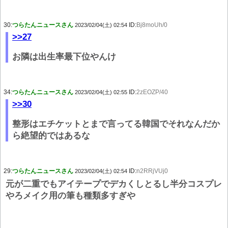
30:
つらたんニュースさん
ID:
Bj8moUh/0
2023/02/04(土) 02:54
>>27
お隣は出生率最下位やんけ
34:
つらたんニュースさん
ID:
2zEOZP/40
2023/02/04(土) 02:55
>>30
整形はエチケットとまで言ってる韓国でそれなんだか
ら絶望的ではあるな
29:
つらたんニュースさん
ID:
n2RRjVUj0
2023/02/04(土) 02:54
元が二重でもアイテープでデカくしとるし半分コスプレ
やろメイク用の筆も種類多すぎや