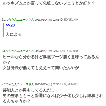
ルッキズムとか言って化粧しないフェミとか好き？
21:
つらたんニュースさん
ID:
4jDNKaKi0
2023/02/04(土) 02:51
>>20
人による
23:
つらたんニュースさん
ID:
b+Sg/2kH0
2023/02/04(土) 02:52
ヒールなら分かるけど厚底ブーツ履く意味ってあるん
か？
女は身長が低くてもええって聞いたんやが
27:
つらたんニュースさん
ID:
AQMltN8K0
2023/02/04(土) 02:53
芸能人とか男もしてるんだし
男の整形ももっと普通になれば少子化も少しは緩和され
るんちゃうか？