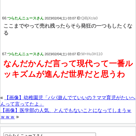
66:
つらたんニュースさん
ID:
QiBjXc/a0
2023/02/04(土) 03:07
ここまでやって売れ残ったらそら発狂の一つもしたくな
る
67:
つらたんニュースさん
ID:
W+Hu3H110
2023/02/04(土) 03:07
なんだかんだ言って現代って一番ル
ッキズムが進んだ世界だと思うわ
«
【画像】幼稚園児「パパ遊んでていいの？ママ育児がたいへ
んって言ってたよ」
【画像】医学部の人気、とんでもないことになってしまうｗ
ｗｗｗ
»