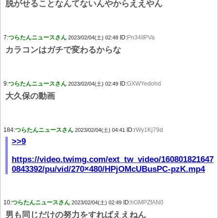
脱がせることなんてないんやからええやん
7:
つらたんニュースさん
ID:
Pn34IIPVa
2023/02/04(土) 02:48
カラコンはガチで変わるからな
9:
つらたんニュースさん
ID:
GXWYedohd
2023/02/04(土) 02:49
大久保の動画
184:
つらたんニュースさん
ID:
rWy1Kj79d
2023/02/04(土) 04:41
>>9
https://video.twimg.com/ext_tw_video/160801821647
0843392/pu/vid/270×480/HPjOMcUBusPC-pzK.mp4
10:
つらたんニュースさん
ID:
hGMPZfAN0
2023/02/04(土) 02:49
男も同じだけの努力をすればええねん