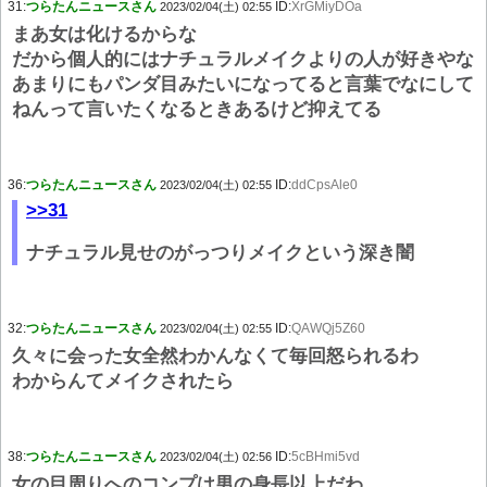
31:
つらたんニュースさん
ID:
XrGMiyDOa
2023/02/04(土) 02:55
まあ女は化けるからな
だから個人的にはナチュラルメイクよりの人が好きやな
あまりにもパンダ目みたいになってると言葉でなにして
ねんって言いたくなるときあるけど抑えてる
36:
つらたんニュースさん
ID:
ddCpsAle0
2023/02/04(土) 02:55
>>31
ナチュラル見せのがっつりメイクという深き闇
32:
つらたんニュースさん
ID:
QAWQj5Z60
2023/02/04(土) 02:55
久々に会った女全然わかんなくて毎回怒られるわ
わからんてメイクされたら
38:
つらたんニュースさん
ID:
5cBHmi5vd
2023/02/04(土) 02:56
女の目周りへのコンプは男の身長以上だわ