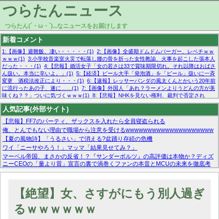
つらたんニュース
つらたん(´・ω・`)...なニュースをお届けします
新着コメント
1:【画像】避難飯、凄い・・・・・(1)
2:【画像】全盛期ドムドムバーガー、レベチｗｗ
ｗｗｗ(1)
3:小学校音楽室火災で転落し腰の骨を折った女性教諭、火事を起こした張本人
だった・・・(1)
4:【悲報】婚活女子「女の若さは33で賞味期限切れ。それ以降はおばさ
ん扱い。本当に辛いよ。」(1)
5:【経済】ビール大手「発泡酒」を「ビール」扱いに一斉
変更 酒税法改正により・・・(1)
6:【速報】レッサーパンダの風太くんとかいう20年前
に流行ったあの子、遂に……(1)
7:【画像】外国人「あれ？ラーメンよりうどんの方が美
味くね？？」ついに気づくｗｗｗ(1)
8:【悲報】NHKを見ない権利、裁判で否定され
る・・・(1)
9:欧州委員長「原発縮小は間違いでした」(1)
10:【悲報】日本企業の人手不
人気記事(外部サイト)
足、限界突破 52%「正社員も足りてません…」(1)
【悲報】FF7のパーティ、ザックスを入れたら全員寝盗られる
俺、とんでもない理由で職場から注意を受けるwwwwwwwwwwwwwwwwwwww
【夏の風物詩】「うるさい」で消える?盆踊り存続の危機
ワイ「ニーサやろう！」マッマ「結果見せてみ？」
マーベル帝国、まさかの反省！？『サンダーボルツ』の高評価は本物か？ディズ
ニーCEOの「量より質」宣言の裏で渦巻くファンの本音とMCUの未来を徹底考
察！
【モー娘。石田亜佑美】ファーストテイク出演も新規獲得ならず？北川莉央が1
位に
【絶望】女、さすがにもう別人過ぎ
【画像あり】FacebookとかTwitterで拾ったエロ画像貼ってくよ
るｗｗｗｗｗｗ