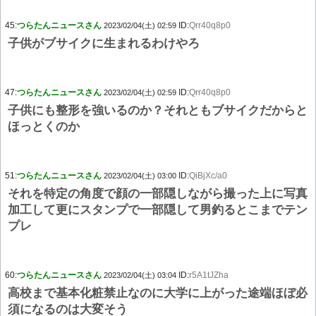
45:
つらたんニュースさん
ID:
Qrr40q8p0
2023/02/04(土) 02:59
子供がブサイクに生まれるわけやろ
47:
つらたんニュースさん
ID:
Qrr40q8p0
2023/02/04(土) 02:59
子供にも整形を強いるのか？それともブサイクだからと
ほっとくのか
51:
つらたんニュースさん
ID:
QiBjXc/a0
2023/02/04(土) 03:00
それを特定の角度で顔の一部隠しながら撮った上に写真
加工して更にスタンプで一部隠して男釣るとこまでテン
プレ
60:
つらたんニュースさん
ID:
r5A1tJZha
2023/02/04(土) 03:04
高校まで基本化粧禁止なのに大学に上がった途端ほぼ必
須になるのは大変そう