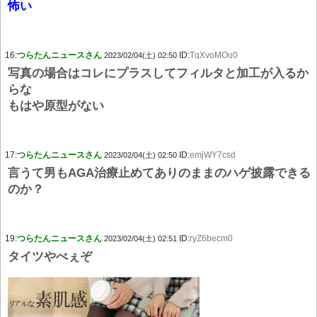
怖い
16:
つらたんニュースさん
ID:
TqXvoMOu0
2023/02/04(土) 02:50
写真の場合はコレにプラスしてフィルタと加工が入るか
らな
もはや原型がない
17:
つらたんニュースさん
ID:
emjWY7csd
2023/02/04(土) 02:50
言うて男もAGA治療止めてありのままのハゲ披露できる
のか？
19:
つらたんニュースさん
ID:
ryZ6becm0
2023/02/04(土) 02:51
タイツやべぇぞ