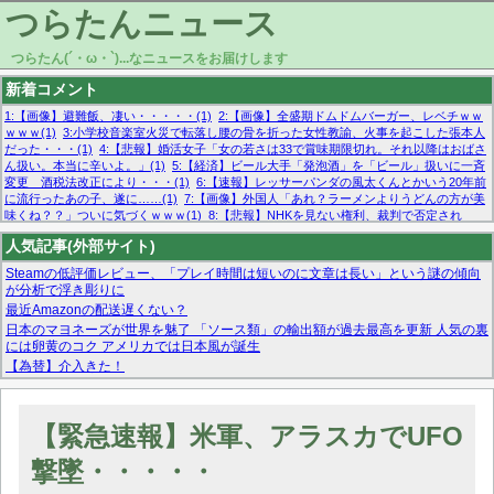
つらたんニュース
つらたん(´・ω・`)...なニュースをお届けします
新着コメント
1:【画像】避難飯、凄い・・・・・(1)
2:【画像】全盛期ドムドムバーガー、レベチｗｗ
ｗｗｗ(1)
3:小学校音楽室火災で転落し腰の骨を折った女性教諭、火事を起こした張本人
だった・・・(1)
4:【悲報】婚活女子「女の若さは33で賞味期限切れ。それ以降はおばさ
ん扱い。本当に辛いよ。」(1)
5:【経済】ビール大手「発泡酒」を「ビール」扱いに一斉
変更 酒税法改正により・・・(1)
6:【速報】レッサーパンダの風太くんとかいう20年前
に流行ったあの子、遂に……(1)
7:【画像】外国人「あれ？ラーメンよりうどんの方が美
味くね？？」ついに気づくｗｗｗ(1)
8:【悲報】NHKを見ない権利、裁判で否定され
る・・・(1)
9:欧州委員長「原発縮小は間違いでした」(1)
10:【悲報】日本企業の人手不
人気記事(外部サイト)
足、限界突破 52%「正社員も足りてません…」(1)
Steamの低評価レビュー、「プレイ時間は短いのに文章は長い」という謎の傾向
が分析で浮き彫りに
最近Amazonの配送遅くない？
日本のマヨネーズが世界を魅了 「ソース類」の輸出額が過去最高を更新 人気の裏
には卵黄のコク アメリカでは日本風が誕生
【為替】介入きた！
マーベル帝国、まさかの反省！？『サンダーボルツ』の高評価は本物か？ディズ
ニーCEOの「量より質」宣言の裏で渦巻くファンの本音とMCUの未来を徹底考
察！
【緊急速報】米軍、アラスカでUFO
【モー娘。石田亜佑美】ファーストテイク出演も新規獲得ならず？北川莉央が1
位に
撃墜・・・・・
【画像あり】FacebookとかTwitterで拾ったエロ画像貼ってくよ