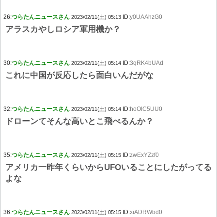
26:
つらたんニュースさん
ID:
y0UAAhzG0
2023/02/11(土) 05:13
アラスカやしロシア軍用機か？
30:
つらたんニュースさん
ID:
3qRK4bUAd
2023/02/11(土) 05:14
これに中国が反応したら面白いんだがな
32:
つらたんニュースさん
ID:
hoOIC5UU0
2023/02/11(土) 05:14
ドローンてそんな高いとこ飛べるんか？
35:
つらたんニュースさん
ID:
zwExYZzf0
2023/02/11(土) 05:15
アメリカ一昨年くらいからUFOいることにしたがってる
よな
36:
つらたんニュースさん
ID:
xiADRWbd0
2023/02/11(土) 05:15