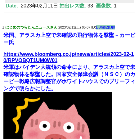
Date:
2023年02月11日
抽出レス数:
33
画像数:
1
Powered by livedoor 相互RSS
1:
はじめのつらたんニュースさん
ID:
D8ms2pJj0
2023/02/11(土) 05:07
米国、アラスカ上空で未確認の飛行物体を撃墜－カービ
ー氏
https://www.bloomberg.co.jp/news/articles/2023-02-1
0/RPVQBQT1UM0W01
米軍はバイデン大統領の命令により、アラスカ上空で未
確認物体を撃墜した。国家安全保障会議（ＮＳＣ）のカ
ービー戦略広報調整官がホワイトハウスでのブリーフィ
ングで明らかにした。