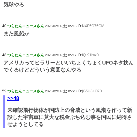
気球やろ
40:
つらたんニュースさん
ID:
NXF5O75GM
2023/02/11(土) 05:16
また風船か
48:
つらたんニュースさん
ID:
fQlKJlmz0
2023/02/11(土) 05:17
アメリカってヒラリーといいちょくちょくUFOネタ挟ん
でくるけどどういう意図なんやろ
59:
つらたんニュースさん
ID:
jG5U8+O70
2023/02/11(土) 05:20
>>48
未確認飛行物体が国防上の脅威という風潮を作って新
設した宇宙軍に莫大な税金ぶち込む事を国民に納得さ
せようとしてる