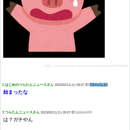
引用元：https://nova.5ch.net/test/read.cgi/livegalileo/1676059622/
2:
はじめのつらたんニュースさん
ID:
D8ms2pJj0
2023/02/11(土) 05:07
始まったな
3:
つらたんニュースさん
ID:
bjjIpkwW0
2023/02/11(土) 05:07
は？ガチやん