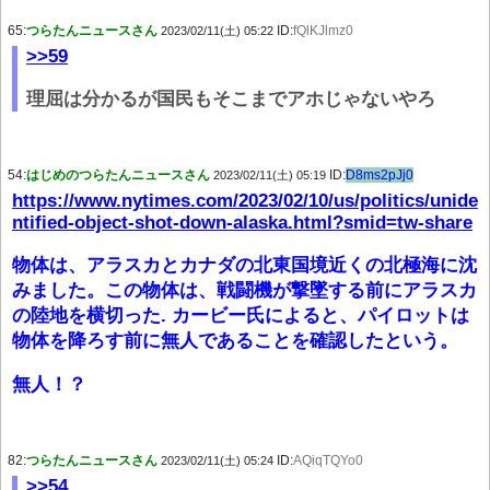
65:
つらたんニュースさん
ID:
fQlKJlmz0
2023/02/11(土) 05:22
>>59
理屈は分かるが国民もそこまでアホじゃないやろ
54:
はじめのつらたんニュースさん
ID:
D8ms2pJj0
2023/02/11(土) 05:19
https://www.nytimes.com/2023/02/10/us/politics/unide
ntified-object-shot-down-alaska.html?smid=tw-share
物体は、アラスカとカナダの北東国境近くの北極海に沈
みました。この物体は、戦闘機が撃墜する前にアラスカ
の陸地を横切った. カービー氏によると、パイロットは
物体を降ろす前に無人であることを確認したという。
無人！？
82:
つらたんニュースさん
ID:
AQiqTQYo0
2023/02/11(土) 05:24
>>54