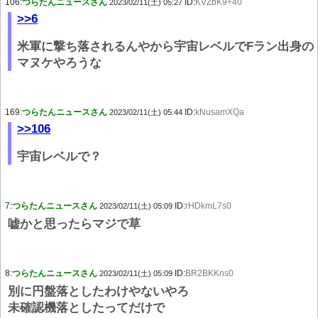
106:
つらたんニュースさん
ID:
KVZbK9+40
2023/02/11(土) 05:27
>>6
米軍に撃ち落されるんやから宇宙レベルでFラン出身の
マヌケやろうな
169:
つらたんニュースさん
ID:
kNusamXQa
2023/02/11(土) 05:44
>>106
宇宙レベルで？
7:
つらたんニュースさん
ID:
rHDkmL7s0
2023/02/11(土) 05:09
嘘かと思ったらマジで草
8:
つらたんニュースさん
ID:
BR2BKKns0
2023/02/11(土) 05:09
別に円盤落としたわけやないやろ
未確認機落としたってだけで