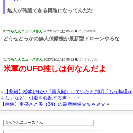
無人が確認できる構造になってんだな
70:
つらたんニュースさん
ID:
bjjIpkwW0
2023/02/11(土) 05:22
どうせどっかの無人偵察機か最新型ドローンやろな
71:
つらたんニュースさん
ID:
qrTH2J5y0
2023/02/11(土) 05:22
米軍のUFO推しは何なんだよ
«
【悲報】松本伊代が『再入院』していたと判明「もう無理か
もな」など、引退を心配する声・・・
【画像】重盛さと美（34）の最新画像ｗｗｗｗｗ
»