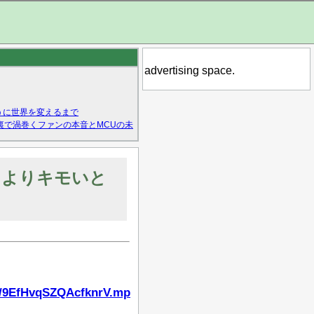
advertising space.
うに世界を変えるまで
裏で渦巻くファンの本音とMCUの未
たよりキモいと
72/9EfHvqSZQAcfknrV.mp