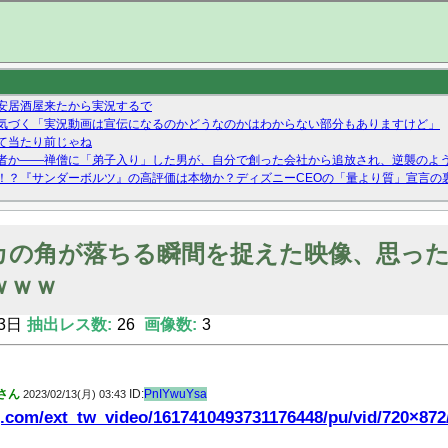
安居酒屋来たから実況するで
気づく「実況動画は宣伝になるのかどうなのかはわからない部分もありますけど」
て当たり前じゃね
者か——禅僧に「弟子入り」した男が、自分で創った会社から追放され、逆襲のよ
！？『サンダーボルツ』の高評価は本物か？ディズニーCEOの「量より質」宣言の
ーストテイク出演も新規獲得ならず？北川莉央が1位に
Twitterで拾ったエロ画像貼ってくよ
カの角が落ちる瞬間を捉えた映像、思っ
ｗｗｗ
3日
抽出レス数:
26
画像数:
3
さん
ID:
PnIYwuYsa
2023/02/13(月) 03:43
mg.com/ext_tw_video/1617410493731176448/pu/vid/720×8