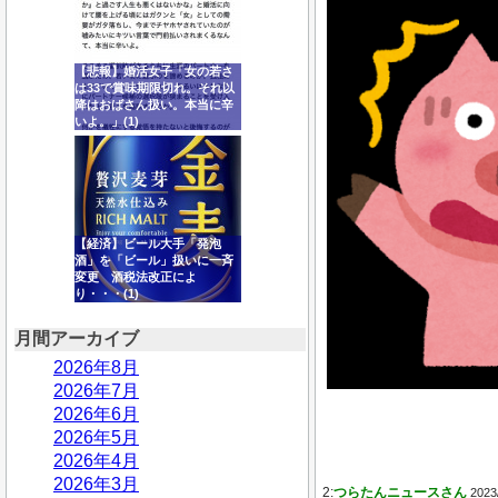
【悲報】婚活女子「女の若さ
は33で賞味期限切れ。それ以
降はおばさん扱い。本当に辛
いよ。」(1)
【経済】ビール大手「発泡
酒」を「ビール」扱いに一斉
変更 酒税法改正によ
り・・・(1)
月間アーカイブ
2026年8月
2026年7月
2026年6月
2026年5月
2026年4月
2026年3月
2:
つらたんニュースさん
2023