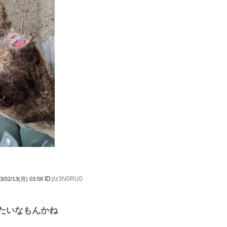
ID:
jlz3N0RU0
3/02/13(月) 03:58
たいなもんかね