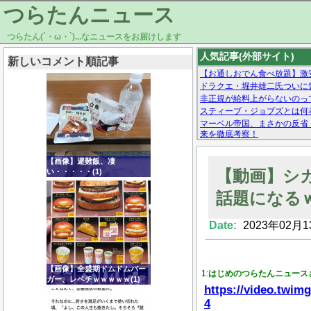
つらたんニュース
つらたん(´・ω・`)...なニュースをお届けします
人気記事(外部サイト)
新しいコメント順記事
【お通しおでん食べ放題】激
ドラクエ・堀井雄二氏ついに
非正規が給料上がらないのっ
スティーブ・ジョブズとは何
マーベル帝国、まさかの反省
来を徹底考察！
【モー娘。石田亜佑美】ファ
【画像あり】Facebookとか
【画像】避難飯、凄
【動画】シ
い・・・・・(1)
話題になる
Date:
2023年02月1
Powered by livedoor 相互RSS
【画像】全盛期ドムドムバー
1:
はじめのつらたんニュース
ガー、レベチｗｗｗｗｗ(1)
https://video.twi
4