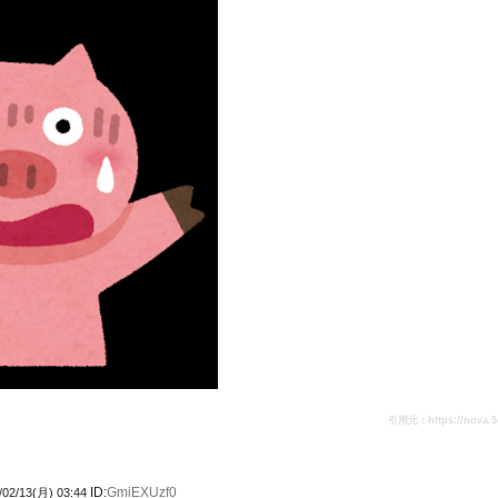
引用元：https://nova.5ch.
ID:
GmiEXUzf0
/02/13(月) 03:44