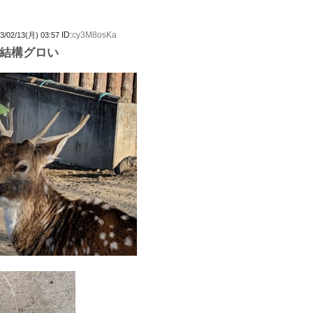
ID:
cy3M8osKa
3/02/13(月) 03:57
結構グロい