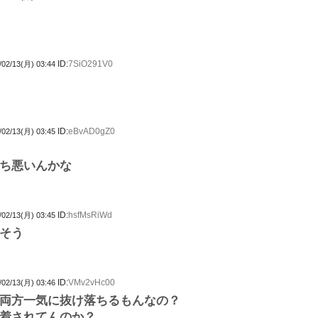
ID:
7SiO291V0
/02/13(月) 03:44
ID:
eBvAD0gZ0
/02/13(月) 03:45
ち悪いんかな
ID:
hsfMsRiWd
/02/13(月) 03:45
そう
ID:
VMv2vHc00
/02/13(月) 03:46
両方一気に抜け落ちるもんなの？
着されてんのか？