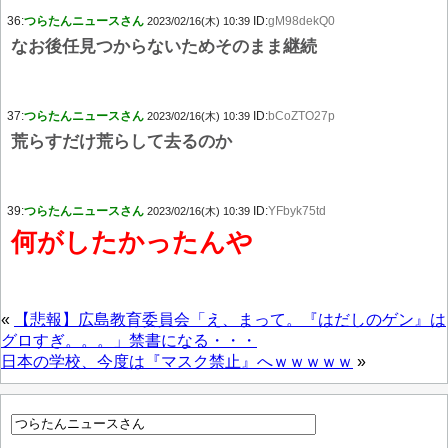
36:
つらたんニュースさん
ID:
gM98dekQ0
2023/02/16(木) 10:39
なお後任見つからないためそのまま継続
37:
つらたんニュースさん
ID:
bCoZTO27p
2023/02/16(木) 10:39
荒らすだけ荒らして去るのか
39:
つらたんニュースさん
ID:
YFbyk75td
2023/02/16(木) 10:39
何がしたかったんや
«
【悲報】広島教育委員会「え、まって。『はだしのゲン』は
グロすぎ。。。」禁書になる・・・
日本の学校、今度は『マスク禁止』へｗｗｗｗｗ
»