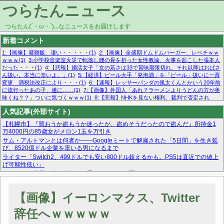
つらたんニュース
つらたん(´・ω・`)...なニュースをお届けします
新着コメント
1:【画像】避難飯、凄い・・・・・(1)
2:【画像】全盛期ドムドムバーガー、レベチｗｗ
ｗｗｗ(1)
3:小学校音楽室火災で転落し腰の骨を折った女性教諭、火事を起こした張本人
だった・・・(1)
4:【悲報】婚活女子「女の若さは33で賞味期限切れ。それ以降はおばさ
ん扱い。本当に辛いよ。」(1)
5:【経済】ビール大手「発泡酒」を「ビール」扱いに一斉
変更 酒税法改正により・・・(1)
6:【速報】レッサーパンダの風太くんとかいう20年前
に流行ったあの子、遂に……(1)
7:【画像】外国人「あれ？ラーメンよりうどんの方が美
味くね？？」ついに気づくｗｗｗ(1)
8:【悲報】NHKを見ない権利、裁判で否定され
る・・・(1)
9:欧州委員長「原発縮小は間違いでした」(1)
10:【悲報】日本企業の人手不
人気記事(外部サイト)
足、限界突破 52%「正社員も足りてません…」(1)
【札幌市】『買おうか盗もうか迷ったが、盗めそうだったので盗んだ』所持金1
万4000円の85歳女がメロン1玉を万引き
サム・アルトマンとは何者か——Googleミートで解雇された「5日間」を生き延
び、8520億ドル企業を率いる男になるまで
ライター「Switch2、499ドルでも安い800ドル超えるかも。PS5は直近での値上
げ可能性低い」
スーパーで店員に酷い仕打ちを受けたんだけど聞いてくれる？
マーベル帝国、まさかの反省！？『サンダーボルツ』の高評価は本物か？ディズ
ニーCEOの「量より質」宣言の裏で渦巻くファンの本音とMCUの未来を徹底考
【画像】イーロンマクス、Twitter
察！
【モー娘。石田亜佑美】ファーストテイク出演も新規獲得ならず？北川莉央が1
辞任へｗｗｗｗｗ
位に
【画像あり】FacebookとかTwitterで拾ったエロ画像貼ってくよ