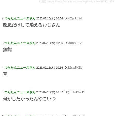
引用元：https://nova.5ch.net/test/read.cgi/livegalileo/1676511359/
2:
つらたんニュースさん
ID:
id2j7Ab2d
2023/02/16(木) 10:36
改悪だけして消えるおじさん
3:
つらたんニュースさん
ID:
Ia0b/4EGd
2023/02/16(木) 10:36
無能
4:
つらたんニュースさん
ID:
ZZswIIXZd
2023/02/16(木) 10:36
草
5:
つらたんニュースさん
ID:
gBHwkAkJd
2023/02/16(木) 10:37
何がしたかったんやこいつ