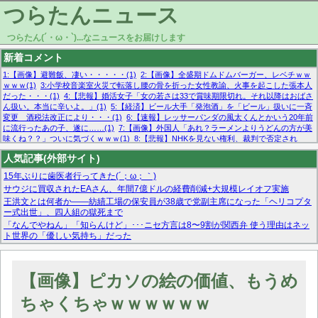
つらたんニュース
つらたん(´・ω・`)...なニュースをお届けします
新着コメント
1:【画像】避難飯、凄い・・・・・(1)
2:【画像】全盛期ドムドムバーガー、レベチｗｗ
ｗｗｗ(1)
3:小学校音楽室火災で転落し腰の骨を折った女性教諭、火事を起こした張本人
だった・・・(1)
4:【悲報】婚活女子「女の若さは33で賞味期限切れ。それ以降はおばさ
ん扱い。本当に辛いよ。」(1)
5:【経済】ビール大手「発泡酒」を「ビール」扱いに一斉
変更 酒税法改正により・・・(1)
6:【速報】レッサーパンダの風太くんとかいう20年前
に流行ったあの子、遂に……(1)
7:【画像】外国人「あれ？ラーメンよりうどんの方が美
味くね？？」ついに気づくｗｗｗ(1)
8:【悲報】NHKを見ない権利、裁判で否定され
る・・・(1)
9:欧州委員長「原発縮小は間違いでした」(1)
10:【悲報】日本企業の人手不
人気記事(外部サイト)
足、限界突破 52%「正社員も足りてません…」(1)
15年ぶりに歯医者行ってきた(´；ω；｀)
サウジに買収されたEAさん、年間7億ドルの経費削減+大規模レイオフ実施
王洪文とは何者か——紡績工場の保安員が38歳で党副主席になった「ヘリコプタ
ー式出世」、四人組の獄死まで
「なんでやねん」「知らんけど」･･･ニセ方言は8〜9割が関西弁 使う理由はネッ
ト世界の「優しい気持ち」だった
マーベル帝国、まさかの反省！？『サンダーボルツ』の高評価は本物か？ディズ
ニーCEOの「量より質」宣言の裏で渦巻くファンの本音とMCUの未来を徹底考
察！
【画像】ピカソの絵の価値、もうめ
【モー娘。石田亜佑美】ファーストテイク出演も新規獲得ならず？北川莉央が1
位に
ちゃくちゃｗｗｗｗｗｗ
【画像あり】FacebookとかTwitterで拾ったエロ画像貼ってくよ