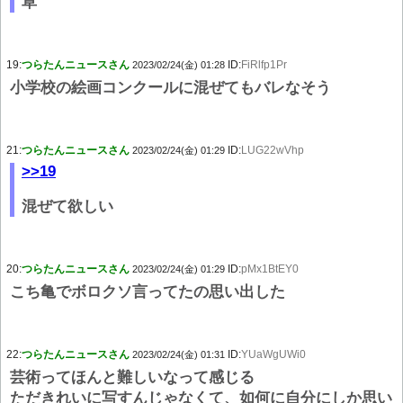
草
19:
つらたんニュースさん
ID:
FiRlfp1Pr
2023/02/24(金) 01:28
小学校の絵画コンクールに混ぜてもバレなそう
21:
つらたんニュースさん
ID:
LUG22wVhp
2023/02/24(金) 01:29
>>19
混ぜて欲しい
20:
つらたんニュースさん
ID:
pMx1BtEY0
2023/02/24(金) 01:29
こち亀でボロクソ言ってたの思い出した
22:
つらたんニュースさん
ID:
YUaWgUWi0
2023/02/24(金) 01:31
芸術ってほんと難しいなって感じる
ただきれいに写すんじゃなくて、如何に自分にしか思い