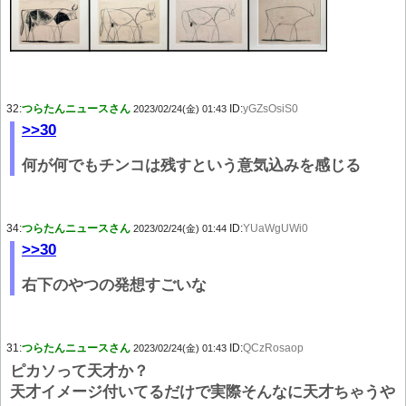
32:
つらたんニュースさん
ID:
yGZsOsiS0
2023/02/24(金) 01:43
>>30
何が何でもチンコは残すという意気込みを感じる
34:
つらたんニュースさん
ID:
YUaWgUWi0
2023/02/24(金) 01:44
>>30
右下のやつの発想すごいな
31:
つらたんニュースさん
ID:
QCzRosaop
2023/02/24(金) 01:43
ピカソって天才か？
天才イメージ付いてるだけで実際そんなに天才ちゃうや