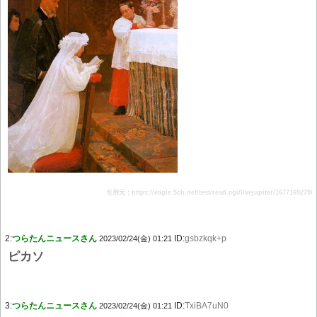
引用元：https://eagle.5ch.net/test/read.cgi/livejupiter/1677169279/
2:
つらたんニュースさん
ID:
gsbzkqk+p
2023/02/24(金) 01:21
ピカソ
3:
つらたんニュースさん
ID:
TxiBA7uN0
2023/02/24(金) 01:21