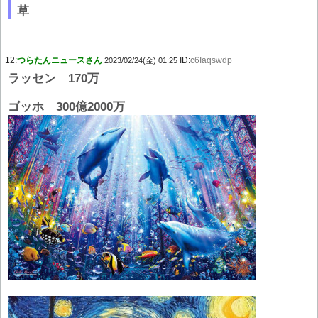
草
12:
つらたんニュースさん
ID:
c6Iaqswdp
2023/02/24(金) 01:25
ラッセン 170万
ゴッホ 300億2000万