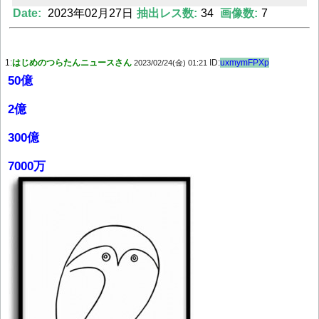
Date:
2023年02月27日
抽出レス数:
34
画像数:
7
Powered by livedoor 相互RSS
1:
はじめのつらたんニュースさん
ID:
uxmymFPXp
2023/02/24(金) 01:21
50億
2億
300億
7000万