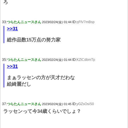
ろ
33:
つらたんニュースさん
ID:
qFIV7mBsp
2023/02/24(金) 01:44
>>31
総作品数15万点の努力家
35:
つらたんニュースさん
ID:
KZlCdbmTp
2023/02/24(金) 01:44
>>31
まぁラッセンの方が天才だわな
絵綺麗だし
37:
つらたんニュースさん
ID:
yGZsOsiS0
2023/02/24(金) 01:45
ラッセンって今34歳くらいでしょ？