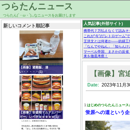
つらたんニュース
つらたん(´・ω・`)...なニュースをお届けします
人気記事(外部サイト)
新しいコメント順記事
携帯代７万払えなくて詰みそ
これが“今”の“レトロゲーム”
王洪文とは何者か——紡績工
「なんでやねん」「知らんけど
マーベル帝国、まさかの反省
来を徹底考察！
【モー娘。石田亜佑美】ファ
【画像あり】Facebookとか
【画像】避難飯、凄
【画像】宮
い・・・・・(1)
Date:
2023年11月3
Powered by livedoor 相互RSS
1:
はじめのつらたんニュース
蛍原への道という企
【画像】全盛期ドムドムバー
ガー、レベチｗｗｗｗｗ(1)