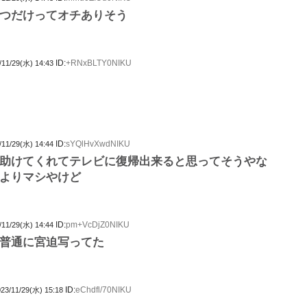
つだけってオチありそう
ID:
+RNxBLTY0NIKU
/11/29(水) 14:43
ID:
sYQlHvXwdNIKU
/11/29(水) 14:44
助けてくれてテレビに復帰出来ると思ってそうやな
よりマシやけど
ID:
pm+VcDjZ0NIKU
/11/29(水) 14:44
普通に宮迫写ってた
ID:
eChdfl/70NIKU
23/11/29(水) 15:18