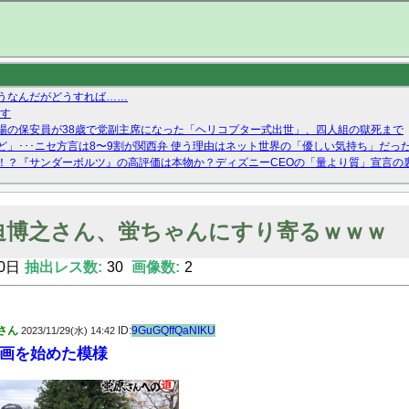
うなんだがどうすれば……
です
場の保安員が38歳で党副主席になった「ヘリコプター式出世」、四人組の獄死まで
」･･･ニセ方言は8〜9割が関西弁 使う理由はネット世界の「優しい気持ち」だっ
！？『サンダーボルツ』の高評価は本物か？ディズニーCEOの「量より質」宣言の
ーストテイク出演も新規獲得ならず？北川莉央が1位に
Twitterで拾ったエロ画像貼ってくよ
迫博之さん、蛍ちゃんにすり寄るｗｗｗ
0日
抽出レス数:
30
画像数:
2
さん
ID:
9GuGQffQaNIKU
2023/11/29(水) 14:42
画を始めた模様