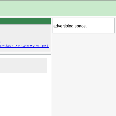
advertising space.
た
裏で渦巻くファンの本音とMCUの未