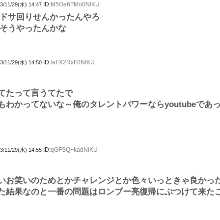
ID:
M5Oe6TMo0NIKU
3/11/29(水) 14:47
ドサ回りせんかったんやろ
そうやったんかな
ID:
/aFX2RxF0NIKU
3/11/29(水) 14:50
てたって言うてたで
もわかってないな～俺のタレントパワーならyoutubeであ
ID:
qGFSQ+kadNIKU
3/11/29(水) 14:55
いお笑いのためとかチャレンジとか色々いっときゃ良かっ
た結果なのと一番の問題はロンブー亮復帰にぶつけて来た