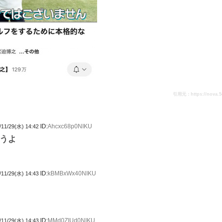
引用元：https://nova.5ch.
ID:
Ahcxc68p0NIKU
/11/29(水) 14:42
うよ
ID:
kBMBxWx40NIKU
/11/29(水) 14:43
ID:
MMd0ZIUd0NIKU
/11/29(水) 14:43