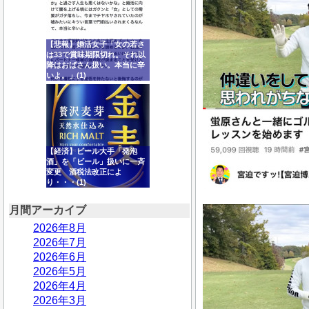
【悲報】婚活女子「女の若さ
は33で賞味期限切れ。それ以
降はおばさん扱い。本当に辛
いよ。」(1)
【経済】ビール大手「発泡
酒」を「ビール」扱いに一斉
変更 酒税法改正によ
り・・・(1)
月間アーカイブ
2026年8月
2026年7月
2026年6月
2026年5月
2026年4月
2026年3月