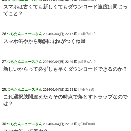
スマホは古くても新しくてもダウンロード速度は同じっ
てこと？
26:
つらたんニュースさん
ID:
ox4h7dbr0
2024/02/04(日) 22:47
スマホ缶やから動詞にはsがつくね😅
27:
つらたんニュースさん
ID:
ju5tEwAn0
2024/02/04(日) 22:49
新しいからって必ずしも早くダウンロードできるのか？
29:
つらたんニュースさん
ID:
l7yfyMss0
2024/02/04(日) 22:53
これ選択肢間違えたらその時点で落とすトラップなので
は？
30:
つらたんニュースさん
ID:
gCfaFo/u0
2024/02/04(日) 22:53