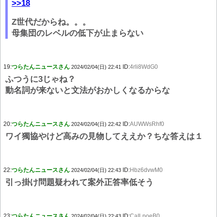
>>18
Z世代だからね。。。
母集団のレベルの低下が止まらない
19:
つらたんニュースさん
ID:
4rli8WdG0
2024/02/04(日) 22:41
ふつうに3じゃね？
動名詞が来ないと文法がおかしくなるからな
20:
つらたんニュースさん
ID:
AUWWsRhf0
2024/02/04(日) 22:42
ワイ獨協やけど高みの見物してええか？ちな答えは１
22:
つらたんニュースさん
ID:
Hbz6dvwM0
2024/02/04(日) 22:43
引っ掛け問題疑われて案外正答率低そう
23:
つらたんニュースさん
ID:
CaILpoeB0
2024/02/04(日) 22:43