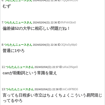
6:
つらたんニュースさん
ID:
YQQ8hRLD0
2024/02/04(日) 22:36
むず
7:
つらたんニュースさん
ID:
RrFnhGbx0
2024/02/04(日) 22:36
偏差値52の大学に相応しい問題だね！
8:
つらたんニュースさん
ID:
3QAs5yWp0
2024/02/04(日) 22:36
普通に1やろ
11:
つらたんニュースさん
ID:
uKw2INge0
2024/02/04(日) 22:37
canが助動詞という常識を疑え
13:
つらたんニュースさん
ID:
mCx9Ff9D0
2024/02/04(日) 22:38
言っても日程多い市立はちょくちょくこういう易問混じ
ってるやろ