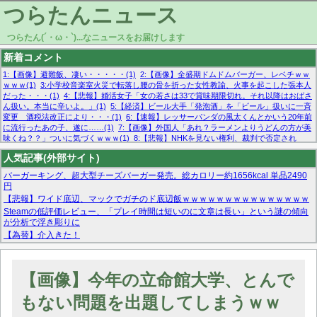
つらたんニュース
つらたん(´・ω・`)...なニュースをお届けします
新着コメント
1:【画像】避難飯、凄い・・・・・(1)
2:【画像】全盛期ドムドムバーガー、レベチｗｗ
ｗｗｗ(1)
3:小学校音楽室火災で転落し腰の骨を折った女性教諭、火事を起こした張本人
だった・・・(1)
4:【悲報】婚活女子「女の若さは33で賞味期限切れ。それ以降はおばさ
ん扱い。本当に辛いよ。」(1)
5:【経済】ビール大手「発泡酒」を「ビール」扱いに一斉
変更 酒税法改正により・・・(1)
6:【速報】レッサーパンダの風太くんとかいう20年前
に流行ったあの子、遂に……(1)
7:【画像】外国人「あれ？ラーメンよりうどんの方が美
味くね？？」ついに気づくｗｗｗ(1)
8:【悲報】NHKを見ない権利、裁判で否定され
る・・・(1)
9:欧州委員長「原発縮小は間違いでした」(1)
10:【悲報】日本企業の人手不
人気記事(外部サイト)
足、限界突破 52%「正社員も足りてません…」(1)
バーガーキング、超大型チーズバーガー発売。総カロリー約1656kcal 単品2490
円
【悲報】ワイド底辺、マックでガチのド底辺飯ｗｗｗｗｗｗｗｗｗｗｗｗｗｗｗ
Steamの低評価レビュー、「プレイ時間は短いのに文章は長い」という謎の傾向
が分析で浮き彫りに
【為替】介入きた！
マーベル帝国、まさかの反省！？『サンダーボルツ』の高評価は本物か？ディズ
ニーCEOの「量より質」宣言の裏で渦巻くファンの本音とMCUの未来を徹底考
察！
【画像】今年の立命館大学、とんで
【モー娘。石田亜佑美】ファーストテイク出演も新規獲得ならず？北川莉央が1
位に
もない問題を出題してしまうｗｗ
【画像あり】FacebookとかTwitterで拾ったエロ画像貼ってくよ