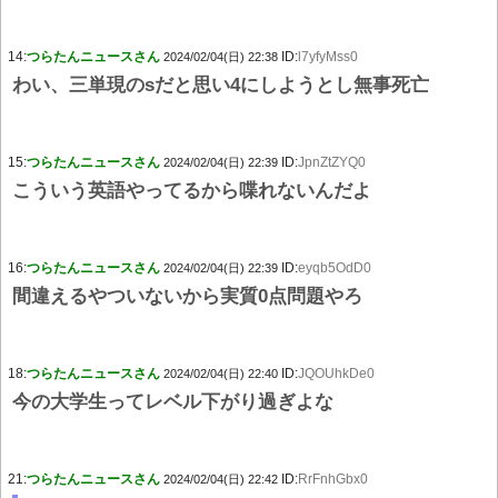
14:
つらたんニュースさん
ID:
l7yfyMss0
2024/02/04(日) 22:38
わい、三単現のsだと思い4にしようとし無事死亡
15:
つらたんニュースさん
ID:
JpnZtZYQ0
2024/02/04(日) 22:39
こういう英語やってるから喋れないんだよ
16:
つらたんニュースさん
ID:
eyqb5OdD0
2024/02/04(日) 22:39
間違えるやついないから実質0点問題やろ
18:
つらたんニュースさん
ID:
JQOUhkDe0
2024/02/04(日) 22:40
今の大学生ってレベル下がり過ぎよな
21:
つらたんニュースさん
ID:
RrFnhGbx0
2024/02/04(日) 22:42