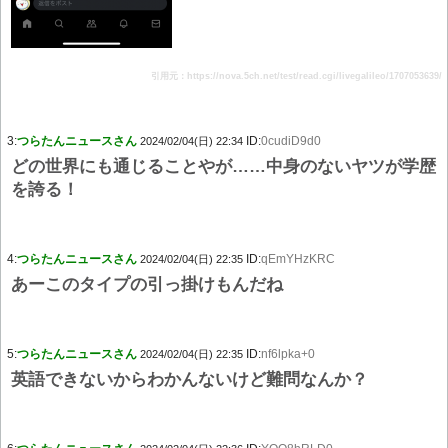
引用元：https://nova.5ch.net/test/read.cgi/livegalileo/1707053639/
3:
つらたんニュースさん
ID:
0cudiD9d0
2024/02/04(日) 22:34
どの世界にも通じることやが……中身のないヤツが学歴
を誇る！
4:
つらたんニュースさん
ID:
qEmYHzKRC
2024/02/04(日) 22:35
あーこのタイプの引っ掛けもんだね
5:
つらたんニュースさん
ID:
nf6lpka+0
2024/02/04(日) 22:35
英語できないからわかんないけど難問なんか？