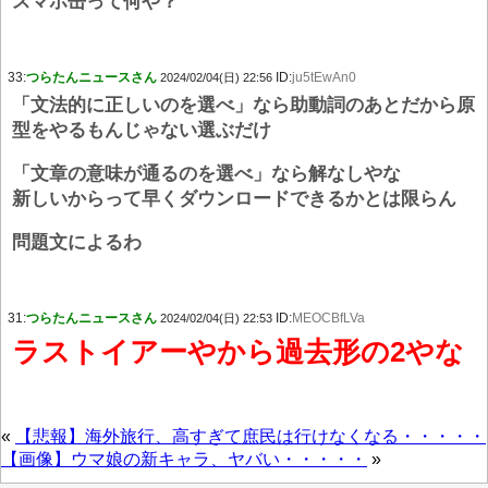
スマホ缶って何や？
33:
つらたんニュースさん
ID:
ju5tEwAn0
2024/02/04(日) 22:56
「文法的に正しいのを選べ」なら助動詞のあとだから原
型をやるもんじゃない選ぶだけ
「文章の意味が通るのを選べ」なら解なしやな
新しいからって早くダウンロードできるかとは限らん
問題文によるわ
31:
つらたんニュースさん
ID:
MEOCBfLVa
2024/02/04(日) 22:53
ラストイアーやから過去形の2やな
«
【悲報】海外旅行、高すぎて庶民は行けなくなる・・・・・
【画像】ウマ娘の新キャラ、ヤバい・・・・・
»