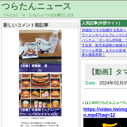
つらたんニュース
つらたん(´・ω・`)...なニュースをお届けします
人気記事(外部サイト)
新しいコメント順記事
38歳女ですが結婚する気全く
ラーメンやうどんでレンゲに
バンナム「ガンダム656億、ワ
文在寅、航空未経験の娘婿を
マーベル帝国、まさかの反省
来を徹底考察！
【モー娘。石田亜佑美】ファ
【画像あり】Facebookとか
【画像】避難飯、凄
【動画】タ
い・・・・・(1)
Date:
2024年02月0
Powered by livedoor 相互RSS
1:
はじめのつらたんニュース
https://video.twim
【画像】全盛期ドムドムバー
ガー、レベチｗｗｗｗｗ(1)
n.mp4?tag=12