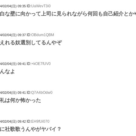
ID:
UaWevT3i0
4/02/04(日) 09:35
白な壁に向かって上司に見られながら何回も自己紹介とか
ID:
OBdum1QBM
4/02/04(日) 09:37
えれる奴選別してるんやぞ
ID:
+kOE7fUV0
4/02/04(日) 09:41
んなよ
ID:
Q7A4bOdw0
4/02/04(日) 09:41
礼は何か怖かった
ID:
EH9fUi070
4/02/04(日) 09:42
に社歌歌うんやがヤバイ？