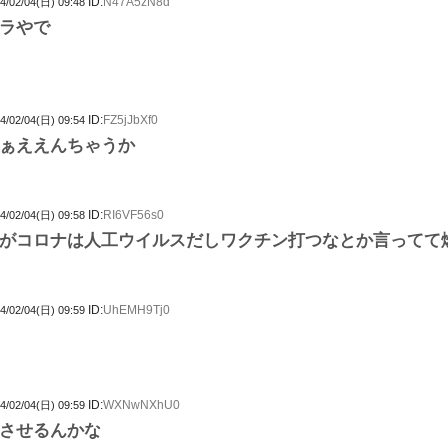
ID:
N47A5zN8d
4/02/04(日) 09:48
ラやで
ID:
FZ5jJbXf0
4/02/04(日) 09:54
ぁええんちゃうか
ID:
RI6VF56s0
4/02/04(日) 09:58
がコロナは人工ウイルスだしワクチン打つなとか言ってて
ID:
UhEMH9Tj0
4/02/04(日) 09:59
ID:
WXNwNXhU0
4/02/04(日) 09:59
させるんかな