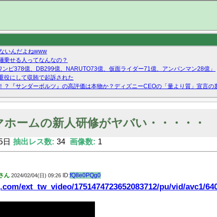
ないんだよねwww
麺乗せる人ってなんなの？
ンピ378億、DB299億、NARUTO73億、仮面ライダー71億、アンパンマン28億」
重役にして収賄で起訴された
！？『サンダーボルツ』の高評価は本物か？ディズニーCEOの「量より質」宣言の
ーストテイク出演も新規獲得ならず？北川莉央が1位に
Twitterで拾ったエロ画像貼ってくよ
マホームの新人研修がヤバい・・・・・
5日
抽出レス数:
34
画像数:
1
さん
ID:
fQ8e0PQg0
2024/02/04(日) 09:26
g.com/ext_tw_video/1751474723652083712/pu/vid/avc1/6