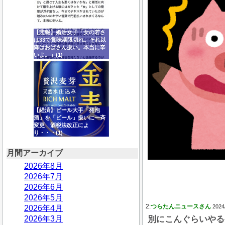
【悲報】婚活女子「女の若さ
は33で賞味期限切れ。それ以
降はおばさん扱い。本当に辛
いよ。」(1)
【経済】ビール大手「発泡
酒」を「ビール」扱いに一斉
変更 酒税法改正によ
り・・・(1)
月間アーカイブ
2026年8月
2026年7月
2026年6月
2026年5月
2:
つらたんニュースさん
2024
2026年4月
2026年3月
別にこんぐらいやる