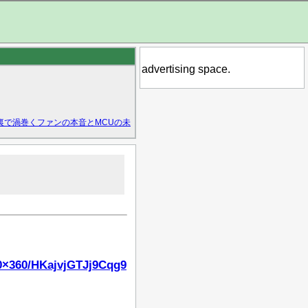
advertising space.
裏で渦巻くファンの本音とMCUの未
40×360/HKajvjGTJj9Cqg9