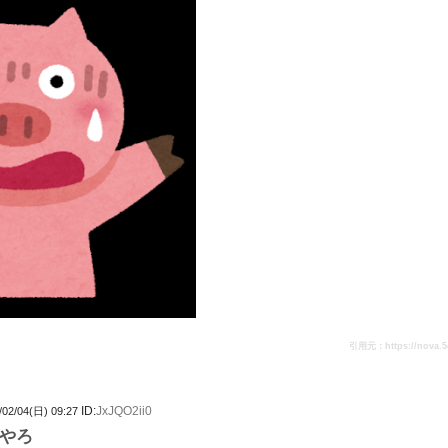
引用元：https://nova.5ch.
ID:
JxJQO2ii0
/02/04(日) 09:27
やろ