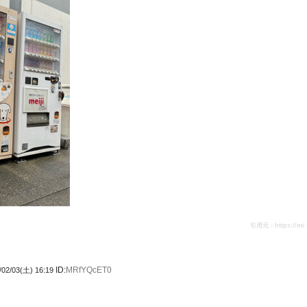
引用元：https://mi.5c
ID:
MRfYQcET0
/02/03(土) 16:19