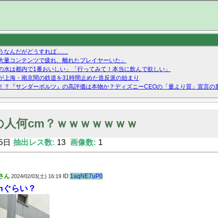
うなんだがどうすれば……
の大量コンテンツで疲れ、離れたプレイヤーいた」
の水は都内で1番おいしい」「行ってみて！本当に飲んで欲しい」
が上海・南京間の鉄道を31時間止めた造反派の始まり
！？『サンダーボルツ』の高評価は本物か？ディズニーCEOの「量より質」宣言の
ーストテイク出演も新規獲得ならず？北川莉央が1位に
Twitterで拾ったエロ画像貼ってくよ
の人何cm？ｗｗｗｗｗｗｗ
5日
抽出レス数:
13
画像数:
1
さん
ID:
1aqNE7uP0
2024/02/03(土) 16:19
mぐらい？