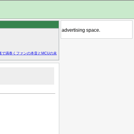
advertising space.
裏で渦巻くファンの本音とMCUの未