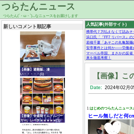
つらたんニュース
つらたん(´・ω・`)...なニュースをお届けします
人気記事(外部サイト)
新しいコメント順記事
携帯代７万払えなくて詰みそ
浜口氏「『FF7 リバース』
若槻千夏「あそこの丸亀製麺
安亭事件とは何か——労働者
マーベル帝国、まさかの反省
来を徹底考察！
【モー娘。石田亜佑美】ファ
【画像あり】Facebookとか
【画像】避難飯、凄
【画像】こ
い・・・・・(1)
Date:
2024年02月0
Powered by livedoor 相互RSS
1:
はじめのつらたんニュース
ヒール無しだと何c
【画像】全盛期ドムドムバー
ガー、レベチｗｗｗｗｗ(1)