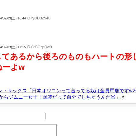
ID:
ryODuZ540
4/02/03(土) 16:44
ID:
0cBCzpQw0
4/02/03(土) 17:15
してあるから後ろのものもハートの形
ねーよw
・サックス「日本オワコンって言ってる奴は全員馬鹿ですw205
からジムニー女子！塗装だって自分でしちゃうんだ😆」
»