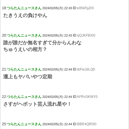
18:
つらたんニュースさん
ID:
e8NiFgZr0
2024/02/05(月) 22:43
たきうえの負けやん
20:
つらたんニュースさん
ID:
qQJKFBXi0
2024/02/05(月) 22:43
誰が誰だか無名すぎて分からんわな
ちゅうえいの相方？
21:
つらたんニュースさん
ID:
ibFwJdLQ0
2024/02/05(月) 22:44
瀧上もヤバいやつ定期
22:
つらたんニュースさん
ID:
hFRvSKWY0
2024/02/05(月) 22:44
さすがヘボット芸人流れ星や！
25:
つらたんニュースさん
ID:
BBR4QRf30
2024/02/05(月) 22:44