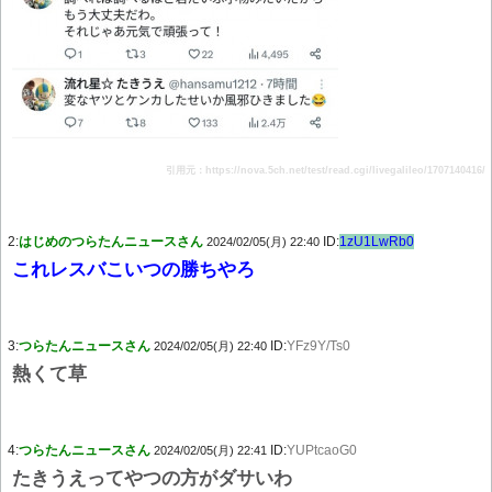
引用元：https://nova.5ch.net/test/read.cgi/livegalileo/1707140416/
2:
はじめのつらたんニュースさん
ID:
1zU1LwRb0
2024/02/05(月) 22:40
これレスバこいつの勝ちやろ
3:
つらたんニュースさん
ID:
YFz9Y/Ts0
2024/02/05(月) 22:40
熱くて草
4:
つらたんニュースさん
ID:
YUPtcaoG0
2024/02/05(月) 22:41
たきうえってやつの方がダサいわ