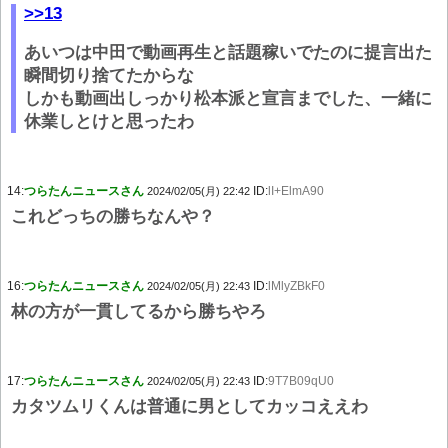
>>13
あいつは中田で動画再生と話題稼いでたのに提言出た
瞬間切り捨てたからな
しかも動画出しっかり松本派と宣言までした、一緒に
休業しとけと思ったわ
14:
つらたんニュースさん
ID:
lI+ElmA90
2024/02/05(月) 22:42
これどっちの勝ちなんや？
16:
つらたんニュースさん
ID:
lMlyZBkF0
2024/02/05(月) 22:43
林の方が一貫してるから勝ちやろ
17:
つらたんニュースさん
ID:
9T7B09qU0
2024/02/05(月) 22:43
カタツムリくんは普通に男としてカッコええわ