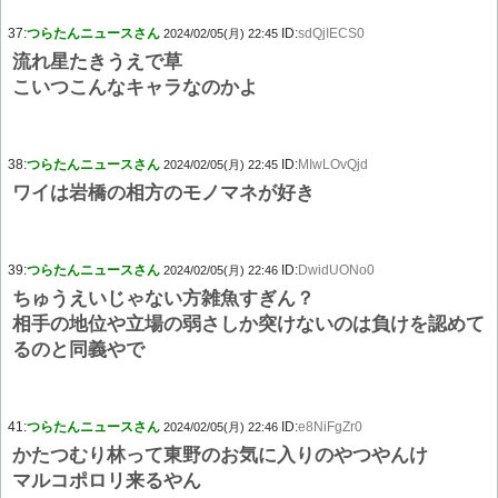
37:
つらたんニュースさん
ID:
sdQjIECS0
2024/02/05(月) 22:45
流れ星たきうえで草
こいつこんなキャラなのかよ
38:
つらたんニュースさん
ID:
MIwLOvQjd
2024/02/05(月) 22:45
ワイは岩橋の相方のモノマネが好き
39:
つらたんニュースさん
ID:
DwidUONo0
2024/02/05(月) 22:46
ちゅうえいじゃない方雑魚すぎん？
相手の地位や立場の弱さしか突けないのは負けを認めて
るのと同義やで
41:
つらたんニュースさん
ID:
e8NiFgZr0
2024/02/05(月) 22:46
かたつむり林って東野のお気に入りのやつやんけ
マルコポロリ来るやん