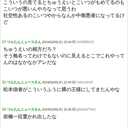
こういうの見てるとちゅうえいとこいつがもめてるのも
こいつが悪いんやろなって思うわ
社交性あるのこいつやからなんか中衛悪者になってるけ
ど
27:
つらたんニュースさん
ID:
JmMMfzfc0
2024/02/05(月) 22:44
ちゅうえいの相方だろ？
そう無名ってわけでもないのに見えるとこでこれやって
んのはなかなかアレだな
31:
つらたんニュースさん
ID:
cMsowlvr0
2024/02/05(月) 22:44
松本信者がこういうふうに裸の王様にしてきたんやな
32:
つらたんニュースさん
ID:
g0whpPSe0
2024/02/05(月) 22:45
岩橋一目置かれ出したな