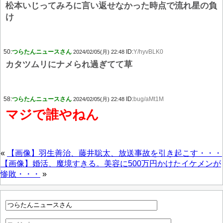
松本いじってみろに言い返せなかった時点で流れ星の負
け
50:
つらたんニュースさん
ID:
Y/hyvBLK0
2024/02/05(月) 22:48
カタツムリにナメられ過ぎてて草
58:
つらたんニュースさん
ID:
bug/aMt1M
2024/02/05(月) 22:48
マジで誰やねん
«
【画像】羽生善治、藤井聡太、放送事故を引き起こす・・・
【画像】婚活、魔境すきる。美容に500万円かけたイケメンが
惨敗・・・
»