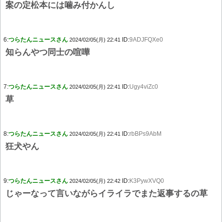
案の定松本には噛み付かんし
6:
つらたんニュースさん
ID:
9ADJFQXe0
2024/02/05(月) 22:41
知らんやつ同士の喧嘩
7:
つらたんニュースさん
ID:
Ugy4viZc0
2024/02/05(月) 22:41
草
8:
つらたんニュースさん
ID:
rbBPs9AbM
2024/02/05(月) 22:41
狂犬やん
9:
つらたんニュースさん
ID:
K3PywXVQ0
2024/02/05(月) 22:42
じゃーなって言いながらイライラでまた返事するの草