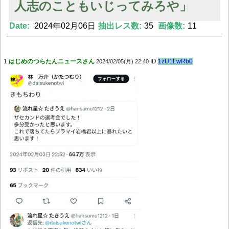
人志のこともいじってみろや」
Date:
2024年02月06日
抽出レス数:
35
画像数:
11
Powered by livedoor 相互RSS
1:
はじめのつらたんニュースさん
ID:
1zU1LwRb0
2024/02/05(月) 22:40