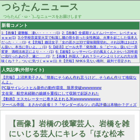
つらたんニュース
つらたん(´・ω・`)...なニュースをお届けします
新着コメント
1:【画像】避難飯、凄い・・・・・(1)
2:【画像】全盛期ドムドムバーガー、レベチｗｗ
ｗｗｗ(1)
3:小学校音楽室火災で転落し腰の骨を折った女性教諭、火事を起こした張本人
だった・・・(1)
4:【悲報】婚活女子「女の若さは33で賞味期限切れ。それ以降はおばさ
ん扱い。本当に辛いよ。」(1)
5:【経済】ビール大手「発泡酒」を「ビール」扱いに一斉
変更 酒税法改正により・・・(1)
6:【速報】レッサーパンダの風太くんとかいう20年前
に流行ったあの子、遂に……(1)
7:【画像】外国人「あれ？ラーメンよりうどんの方が美
味くね？？」ついに気づくｗｗｗ(1)
8:【悲報】NHKを見ない権利、裁判で否定され
る・・・(1)
9:欧州委員長「原発縮小は間違いでした」(1)
10:【悲報】日本企業の人手不
人気記事(外部サイト)
足、限界突破 52%「正社員も足りてません…」(1)
【悲報】上沼恵美子さん「簡単にそうめん作れ言うけど、そうめん作りて地獄な
んよ」
PC版サイレントヒル新作の動作環境、限界突破wwwwwww
文在寅、航空未経験の娘婿を重役にして収賄で起訴された
【動画】エスカレーターに巻き込まれるJKwwwwwwwwwx
マーベル帝国、まさかの反省！？『サンダーボルツ』の高評価は本物か？ディズ
ニーCEOの「量より質」宣言の裏で渦巻くファンの本音とMCUの未来を徹底考
察！
【モー娘。石田亜佑美】ファーストテイク出演も新規獲得ならず？北川莉央が1
【画像】岩橋の後輩芸人、岩橋を雑
位に
【画像あり】FacebookとかTwitterで拾ったエロ画像貼ってくよ
にいじる芸人にキレる「ほな松本