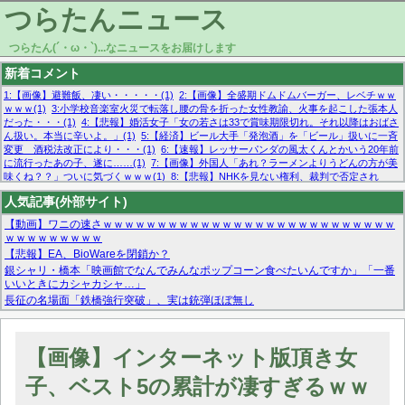
つらたんニュース
つらたん(´・ω・`)...なニュースをお届けします
新着コメント
1:【画像】避難飯、凄い・・・・・(1)
2:【画像】全盛期ドムドムバーガー、レベチｗｗ
ｗｗｗ(1)
3:小学校音楽室火災で転落し腰の骨を折った女性教諭、火事を起こした張本人
だった・・・(1)
4:【悲報】婚活女子「女の若さは33で賞味期限切れ。それ以降はおばさ
ん扱い。本当に辛いよ。」(1)
5:【経済】ビール大手「発泡酒」を「ビール」扱いに一斉
変更 酒税法改正により・・・(1)
6:【速報】レッサーパンダの風太くんとかいう20年前
に流行ったあの子、遂に……(1)
7:【画像】外国人「あれ？ラーメンよりうどんの方が美
味くね？？」ついに気づくｗｗｗ(1)
8:【悲報】NHKを見ない権利、裁判で否定され
る・・・(1)
9:欧州委員長「原発縮小は間違いでした」(1)
10:【悲報】日本企業の人手不
人気記事(外部サイト)
足、限界突破 52%「正社員も足りてません…」(1)
【動画】ワニの速さｗｗｗｗｗｗｗｗｗｗｗｗｗｗｗｗｗｗｗｗｗｗｗｗｗｗｗ
ｗｗｗｗｗｗｗｗｗ
【悲報】EA、BioWareを閉鎖か？
銀シャリ・橋本「映画館でなんでみんなポップコーン食べたいんですか」「一番
いいときにカシャカシャ…」
長征の名場面「鉄橋強行突破」、実は銃弾ほぼ無し
マーベル帝国、まさかの反省！？『サンダーボルツ』の高評価は本物か？ディズ
ニーCEOの「量より質」宣言の裏で渦巻くファンの本音とMCUの未来を徹底考
察！
【画像】インターネット版頂き女
【モー娘。石田亜佑美】ファーストテイク出演も新規獲得ならず？北川莉央が1
位に
子、ベスト5の累計が凄すぎるｗｗ
【画像あり】FacebookとかTwitterで拾ったエロ画像貼ってくよ