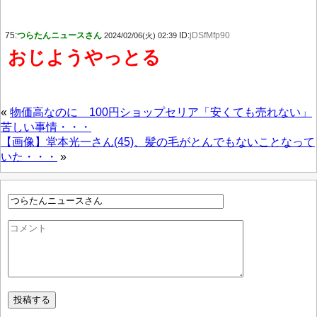
75:
つらたんニュースさん
ID:
jDSfMfp90
2024/02/06(火) 02:39
おじようやっとる
«
物価高なのに 100円ショップセリア「安くても売れない」
苦しい事情・・・
【画像】堂本光一さん(45)、髪の毛がとんでもないことなって
いた・・・
»