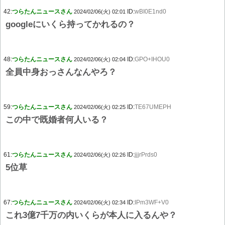
42:
つらたんニュースさん
ID:
wBI0E1nd0
2024/02/06(火) 02:01
googleにいくら持ってかれるの？
48:
つらたんニュースさん
ID:
GPO+IHOU0
2024/02/06(火) 02:04
全員中身おっさんなんやろ？
59:
つらたんニュースさん
ID:
TE67UMEPH
2024/02/06(火) 02:25
この中で既婚者何人いる？
61:
つらたんニュースさん
ID:
jjjrPrds0
2024/02/06(火) 02:26
5位草
67:
つらたんニュースさん
ID:
IPm3WF+V0
2024/02/06(火) 02:34
これ3億7千万の内いくらが本人に入るんや？