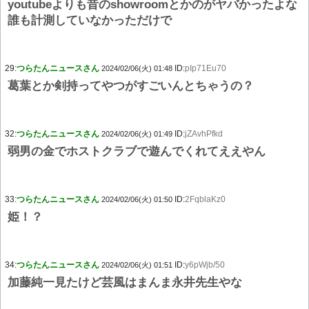
youtubeよりも昔のshowroomとかのがヤバかったよな
誰も計測していなかっただけで
29:
つらたんニュースさん
ID:
pIp71Eu70
2024/02/06(火) 01:48
葛葉とか剣持ってやつがすごいんとちゃうの？
32:
つらたんニュースさん
ID:
jZAvhPfkd
2024/02/06(火) 01:49
弱男の金でホストクラブで遊んでくれてええやん
33:
つらたんニュースさん
ID:
2FqblaKz0
2024/02/06(火) 01:50
姫！？
34:
つらたんニュースさん
ID:
y6pWjb/50
2024/02/06(火) 01:51
加藤純一見たけど芸風はまんま永井先生やな