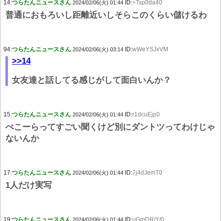
14:
つらたんニュースさん
ID:
+Tsp0da40
2024/02/06(火) 01:44
普通におもろいし距離近いしそらこのくらい儲けるわ
94:
つらたんニュースさん
ID:
wWeYSJxVM
2024/02/06(火) 03:14
>>14
女友達と話してる感じがして面白いんか？
15:
つらたんニュースさん
ID:
r1dcuEjp0
2024/02/06(火) 01:44
ぺこーらってすごい聞くけど別にダントツってわけじゃ
ないんか
17:
つらたんニュースさん
ID:
7j4dJemT0
2024/02/06(火) 01:44
1人だけ実写
19:
つらたんニュースさん
ID:
uGmDR/Y/0
2024/02/06(火) 01:44