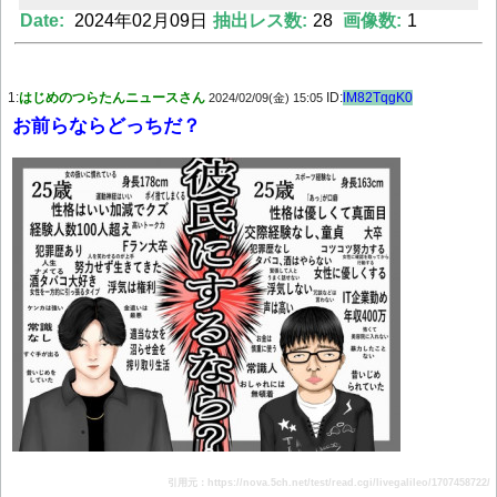
Date:
2024年02月09日
抽出レス数:
28
画像数:
1
Powered by livedoor 相互RSS
1:
はじめのつらたんニュースさん
ID:
lM82TqgK0
2024/02/09(金) 15:05
お前らならどっちだ？
引用元：https://nova.5ch.net/test/read.cgi/livegalileo/1707458722/