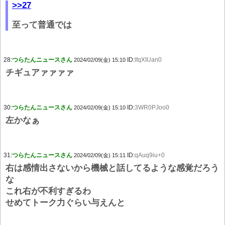
>>27
至って普通では
28:
つらたんニュースさん
ID:
lfqXIUan0
2024/02/09(金) 15:10
チギュアァァァァ
30:
つらたんニュースさん
ID:
3WR0PJoo0
2024/02/09(金) 15:10
左かなぁ
31:
つらたんニュースさん
ID:
qAuq9iu+0
2024/02/09(金) 15:11
右は感情出さないから機械と話してるような感覚だろう
な
これ右が不利すぎるわ
せめてトーク力ぐらい与えんと