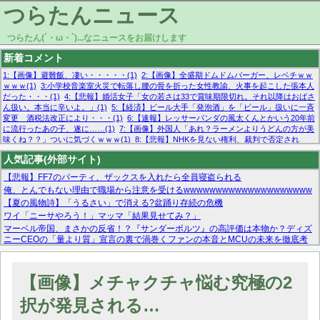
つらたんニュース
つらたん(´・ω・`)...なニュースをお届けします
新着コメント
1:【画像】避難飯、凄い・・・・・(1)
2:【画像】全盛期ドムドムバーガー、レベチｗｗ
ｗｗｗ(1)
3:小学校音楽室火災で転落し腰の骨を折った女性教諭、火事を起こした張本人
だった・・・(1)
4:【悲報】婚活女子「女の若さは33で賞味期限切れ。それ以降はおばさ
ん扱い。本当に辛いよ。」(1)
5:【経済】ビール大手「発泡酒」を「ビール」扱いに一斉
変更 酒税法改正により・・・(1)
6:【速報】レッサーパンダの風太くんとかいう20年前
に流行ったあの子、遂に……(1)
7:【画像】外国人「あれ？ラーメンよりうどんの方が美
味くね？？」ついに気づくｗｗｗ(1)
8:【悲報】NHKを見ない権利、裁判で否定され
る・・・(1)
9:欧州委員長「原発縮小は間違いでした」(1)
10:【悲報】日本企業の人手不
人気記事(外部サイト)
足、限界突破 52%「正社員も足りてません…」(1)
【悲報】FF7のパーティ、ザックスを入れたら全員寝盗られる
俺、とんでもない理由で職場から注意を受けるwwwwwwwwwwwwwwwwwwww
【夏の風物詩】「うるさい」で消える?盆踊り存続の危機
ワイ「ニーサやろう！」マッマ「結果見せてみ？」
マーベル帝国、まさかの反省！？『サンダーボルツ』の高評価は本物か？ディズ
ニーCEOの「量より質」宣言の裏で渦巻くファンの本音とMCUの未来を徹底考
察！
【モー娘。石田亜佑美】ファーストテイク出演も新規獲得ならず？北川莉央が1
位に
【画像】メチャクチャ悩む究極の2
【画像あり】FacebookとかTwitterで拾ったエロ画像貼ってくよ
択が発見される…