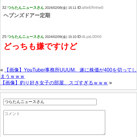
32:
つらたんニュースさん
ID:
aNeERnhw0
2024/02/09(金) 15:11
ヘブンズドアー定期
25:
つらたんニュースさん
ID:
dLyaL0Dh0
2024/02/09(金) 15:10
どっちも嫌ですけど
«
【画像】YouTuber事務所UUUM、遂に株価が400を切ってし
まうｗｗｗ
【画像】釣り好き女子の部屋、スゴすぎるｗｗｗ
»