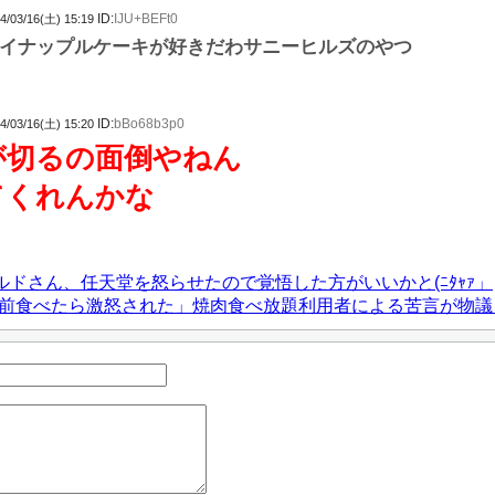
ID:
IJU+BEFt0
4/03/16(土) 15:19
イナップルケーキが好きだわサニーヒルズのやつ
ID:
bBo68b3p0
4/03/16(土) 15:20
が切るの面倒やねん
てくれんかな
ドさん、任天堂を怒らせたので覚悟した方がいいかと(ﾆﾀｬｧ」
人前食べたら激怒された」焼肉食べ放題利用者による苦言が物議