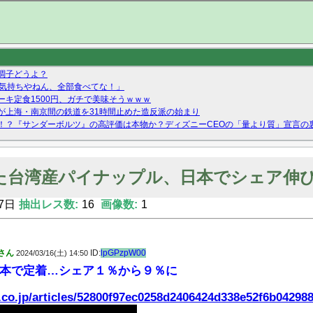
調子どうよ？
の気持ちやねん、全部食べてな！」
キ定食1500円、ガチで美味そうｗｗｗ
が上海・南京間の鉄道を31時間止めた造反派の始まり
！？『サンダーボルツ』の高評価は本物か？ディズニーCEOの「量より質」宣言の
ーストテイク出演も新規獲得ならず？北川莉央が1位に
Twitterで拾ったエロ画像貼ってくよ
た台湾産パイナップル、日本でシェア伸
7日
抽出レス数:
16
画像数:
1
さん
ID:
lpGPzpW00
2024/03/16(土) 14:50
本で定着…シェア１％から９％に
.co.jp/articles/52800f97ec0258d2406424d338e52f6b04298