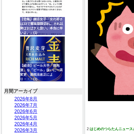
【悲報】婚活女子「女の若さ
は33で賞味期限切れ。それ以
降はおばさん扱い。本当に辛
いよ。」(1)
【経済】ビール大手「発泡
酒」を「ビール」扱いに一斉
変更 酒税法改正によ
り・・・(1)
月間アーカイブ
2026年8月
2026年7月
2026年6月
2026年5月
2026年4月
2:
はじめのつらたんニュース
2026年3月