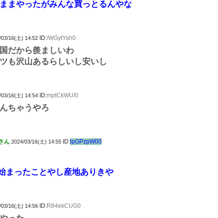
ままやったがみんな買っとるんやな
ID:
/WGytYah0
/03/16(土) 14:52
国だから羨ましいわ
ツも沢山あるらしいし安いし
ID:
mptCkWU/0
/03/16(土) 14:54
んちゃうやろ
さん
ID:
lpGPzpW00
2024/03/16(土) 14:55
始まったことやし産地ありきや
ID:
R84ekCUG0
/03/16(土) 14:56