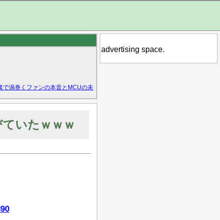
advertising space.
裏で渦巻くファンの本音とMCUの未
びていたｗｗｗ
890