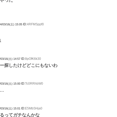
やった
ID:
4RFMSppf0
4/03/16(土) 15:05
1
ID:
8pOfK6k30
/03/16(土) 14:57
ー探したけどどこにもないわ
ID:
Tc0RRhbW0
/03/16(土) 15:00
…
ID:
E5MbSHja0
/03/16(土) 15:01
るってガチなんかな