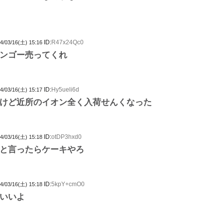
ID:
R47x24Qc0
4/03/16(土) 15:16
ンゴー売ってくれ
ID:
Hy5ueli6d
4/03/16(土) 15:17
けど近所のイオン全く入荷せんくなった
ID:
otDP3hxd0
4/03/16(土) 15:18
と言ったらケーキやろ
ID:
5kpY+cmO0
4/03/16(土) 15:18
いいよ