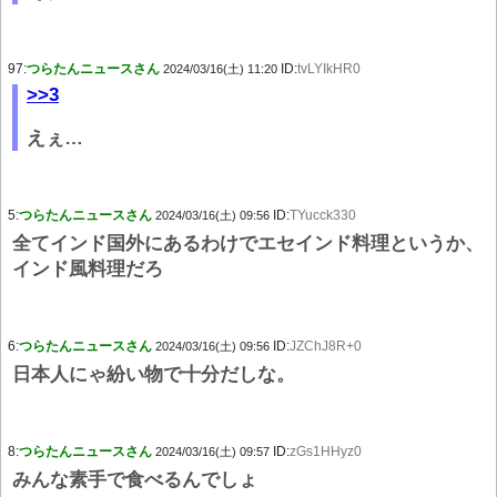
97:
つらたんニュースさん
ID:
tvLYIkHR0
2024/03/16(土) 11:20
>>3
えぇ…
5:
つらたんニュースさん
ID:
TYucck330
2024/03/16(土) 09:56
全てインド国外にあるわけでエセインド料理というか、
インド風料理だろ
6:
つらたんニュースさん
ID:
JZChJ8R+0
2024/03/16(土) 09:56
日本人にゃ紛い物で十分だしな。
8:
つらたんニュースさん
ID:
zGs1HHyz0
2024/03/16(土) 09:57
みんな素手で食べるんでしょ