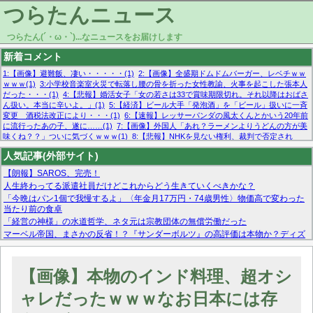
つらたんニュース
つらたん(´・ω・`)...なニュースをお届けします
新着コメント
1:【画像】避難飯、凄い・・・・・(1)
2:【画像】全盛期ドムドムバーガー、レベチｗｗ
ｗｗｗ(1)
3:小学校音楽室火災で転落し腰の骨を折った女性教諭、火事を起こした張本人
だった・・・(1)
4:【悲報】婚活女子「女の若さは33で賞味期限切れ。それ以降はおばさ
ん扱い。本当に辛いよ。」(1)
5:【経済】ビール大手「発泡酒」を「ビール」扱いに一斉
変更 酒税法改正により・・・(1)
6:【速報】レッサーパンダの風太くんとかいう20年前
に流行ったあの子、遂に……(1)
7:【画像】外国人「あれ？ラーメンよりうどんの方が美
味くね？？」ついに気づくｗｗｗ(1)
8:【悲報】NHKを見ない権利、裁判で否定され
る・・・(1)
9:欧州委員長「原発縮小は間違いでした」(1)
10:【悲報】日本企業の人手不
人気記事(外部サイト)
足、限界突破 52%「正社員も足りてません…」(1)
【朗報】SAROS、完売！
人生終わってる派遣社員だけどこれからどう生きていくべきかな？
「今晩はパン1個で我慢するよ」〈年金月17万円・74歳男性〉物価高で変わった
当たり前の食卓
「経営の神様」の水道哲学、ネタ元は宗教団体の無償労働だった
マーベル帝国、まさかの反省！？『サンダーボルツ』の高評価は本物か？ディズ
ニーCEOの「量より質」宣言の裏で渦巻くファンの本音とMCUの未来を徹底考
察！
【モー娘。石田亜佑美】ファーストテイク出演も新規獲得ならず？北川莉央が1
【画像】本物のインド料理、超オシ
位に
【画像あり】FacebookとかTwitterで拾ったエロ画像貼ってくよ
ャレだったｗｗｗなお日本には存