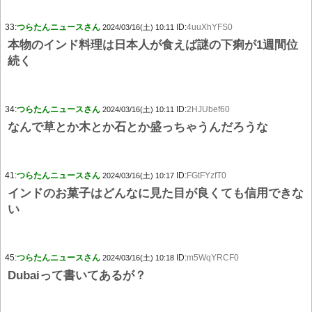
33:
つらたんニュースさん
ID:
4uuXhYFS0
2024/03/16(土) 10:11
本物のインド料理は日本人が食えば謎の下痢が1週間位
続く
34:
つらたんニュースさん
ID:
2HJUbef60
2024/03/16(土) 10:11
なんで草とか木とか石とか盛っちゃうんだろうな
41:
つらたんニュースさん
ID:
FGtFYzfT0
2024/03/16(土) 10:17
インドのお菓子はどんなに見た目が良くても信用できな
い
45:
つらたんニュースさん
ID:
m5WqYRCF0
2024/03/16(土) 10:18
Dubaiって書いてあるが？