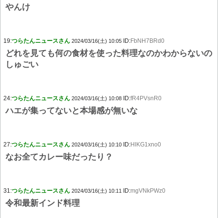
やんけ
19:
つらたんニュースさん
ID:
FbNH7BRd0
2024/03/16(土) 10:05
どれを見ても何の食材を使った料理なのかわからないの
しゅごい
24:
つらたんニュースさん
ID:
fR4PVsnR0
2024/03/16(土) 10:08
ハエが集ってないと本場感が無いな
27:
つらたんニュースさん
ID:
HlKG1xno0
2024/03/16(土) 10:10
なお全てカレー味だったり？
31:
つらたんニュースさん
ID:
mgVNkPWz0
2024/03/16(土) 10:11
令和最新インド料理