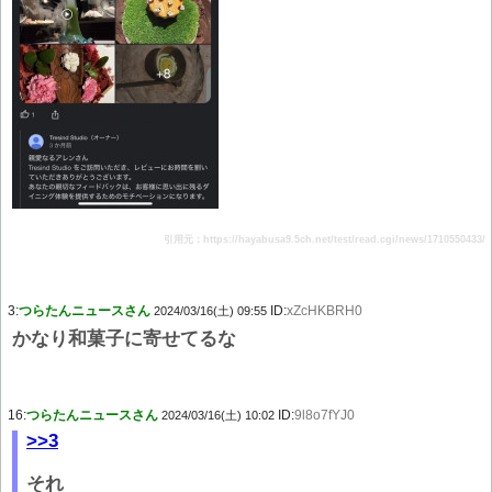
引用元：https://hayabusa9.5ch.net/test/read.cgi/news/1710550433/
3:
つらたんニュースさん
ID:
xZcHKBRH0
2024/03/16(土) 09:55
かなり和菓子に寄せてるな
16:
つらたんニュースさん
ID:
9l8o7fYJ0
2024/03/16(土) 10:02
>>3
それ