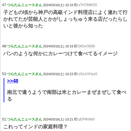
47:
つらたんニュースさん
ID:
xTHTMIK50
2024/03/16(土) 10:19
子どもの頃から神戸の高級インド料理店によく連れて行
かれてたが芸能人とかがしょっちゅう来る店だったらし
いと後から知った
48:
つらたんニュースさん
ID:
0tGvr3680
2024/03/16(土) 10:19
パンのような何かにカレーつけて食べてるイメージ
53:
つらたんニュースさん
ID:
zGs1HHyz0
2024/03/16(土) 10:23
>>48
南北で違うようで南部は米とカレーまぜまぜして食べ
る
51:
つらたんニュースさん
ID:
yEPlfn9d0
2024/03/16(土) 10:21
これってインドの家庭料理？