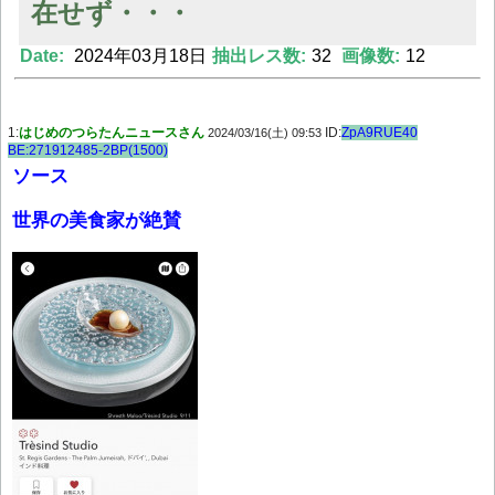
在せず・・・
Date:
2024年03月18日
抽出レス数:
32
画像数:
12
Powered by livedoor 相互RSS
1:
はじめのつらたんニュースさん
ID:
ZpA9RUE40
2024/03/16(土) 09:53
BE:271912485-2BP(1500)
ソース
世界の美食家が絶賛