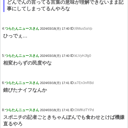
どんでんの言ってる言葉の意味が理解できないまま記
事にしてしまってるんやろな
4:
つらたんニュースさん
ID:
i9Mus5aVp
2024/03/18(月) 17:40
ひっでぇ…
5:
つらたんニュースさん
ID:
kLVyHJfg0
2024/03/18(月) 17:40
相変わらずの民度やな
6:
つらたんニュースさん
ID:
a7En3nRBd
2024/03/18(月) 17:41
錆びたナイフなんか
8:
つらたんニュースさん
ID:
OWfKdTYPd
2024/03/18(月) 17:41
スポニチの記者ごときちゃんぽんでも食わせとけば機嫌
直るやろ