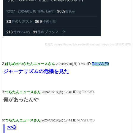
引用元：https://nova.5ch.net/test/read.cgi/livegalileo/1710751175/
2:
はじめのつらたんニュースさん
ID:
ToILvVzE0
2024/03/18(月) 17:39
ジャーナリズムの危機を見た
3:
つらたんニュースさん
ID:
/tgFiKcW0
2024/03/18(月) 17:40
何があったんや
9:
つらたんニュースさん
ID:
kLVyHJfg0
2024/03/18(月) 17:41
>>3