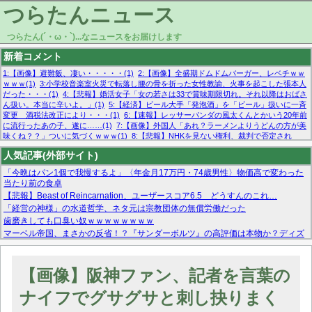
つらたんニュース
つらたん(´・ω・`)...なニュースをお届けします
新着コメント
1:【画像】避難飯、凄い・・・・・(1)
2:【画像】全盛期ドムドムバーガー、レベチｗｗ
ｗｗｗ(1)
3:小学校音楽室火災で転落し腰の骨を折った女性教諭、火事を起こした張本人
だった・・・(1)
4:【悲報】婚活女子「女の若さは33で賞味期限切れ。それ以降はおばさ
ん扱い。本当に辛いよ。」(1)
5:【経済】ビール大手「発泡酒」を「ビール」扱いに一斉
変更 酒税法改正により・・・(1)
6:【速報】レッサーパンダの風太くんとかいう20年前
に流行ったあの子、遂に……(1)
7:【画像】外国人「あれ？ラーメンよりうどんの方が美
味くね？？」ついに気づくｗｗｗ(1)
8:【悲報】NHKを見ない権利、裁判で否定され
る・・・(1)
9:欧州委員長「原発縮小は間違いでした」(1)
10:【悲報】日本企業の人手不
人気記事(外部サイト)
足、限界突破 52%「正社員も足りてません…」(1)
「今晩はパン1個で我慢するよ」〈年金月17万円・74歳男性〉物価高で変わった
当たり前の食卓
【悲報】Beast of Reincarnation、ユーザースコア6.5 どうすんのこれ…
「経営の神様」の水道哲学、ネタ元は宗教団体の無償労働だった
歯磨きしても口臭い奴ｗｗｗｗｗｗｗｗ
マーベル帝国、まさかの反省！？『サンダーボルツ』の高評価は本物か？ディズ
ニーCEOの「量より質」宣言の裏で渦巻くファンの本音とMCUの未来を徹底考
察！
【モー娘。石田亜佑美】ファーストテイク出演も新規獲得ならず？北川莉央が1
【画像】阪神ファン、記者を言葉の
位に
【画像あり】FacebookとかTwitterで拾ったエロ画像貼ってくよ
ナイフでグサグサと刺し抉りまく