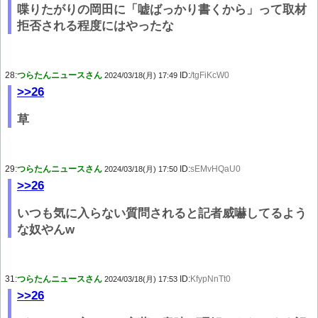
喋りたがりの岡田に「嘘ばっかり書くから」って取材
拒否される程度にはやったな
28:
つらたんニュースさん
ID:
/tgFiKcW0
2024/03/18(月) 17:49
>>26
草
29:
つらたんニュースさん
ID:
sEMvHQaU0
2024/03/18(月) 17:50
>>26
いつも気に入らない質問されると記者威嚇してるよう
な奴やんw
31:
つらたんニュースさん
ID:
KfypNnTt0
2024/03/18(月) 17:53
>>26