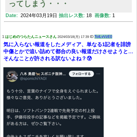
ってしまう・・・
Date:
2024年03月19日
抽出レス数:
18
画像数:
1
Powered by livedoor 相互RSS
1:
はじめのつらたんニュースさん
ID:
ToILvVzE0
2024/03/18(月) 17:39
気に入らない報道をしたメディア、単なる1記者を誹謗
中傷とかで追い詰めて都合の良い報道だけさせようと…
そんなことが許される訳ないよね？😰