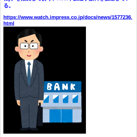
る。
https://www.watch.impress.co.jp/docs/news/1577236.
html