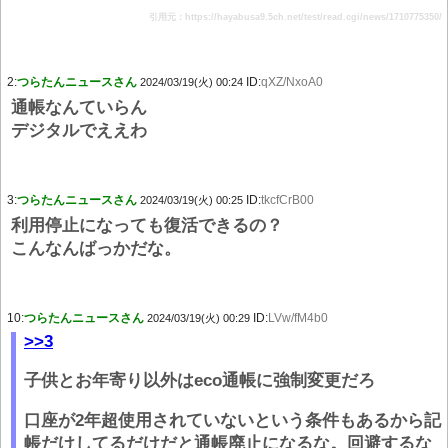
引用元：https://hayabusa9.5ch.net/test/read.cgi/news/1710775350/
2:
つらたんニュースさん
ID:
qXZ/NxoA0
2024/03/19(火) 00:24
通帳なんていらん
デジタルでええわ
3:
つらたんニュースさん
ID:
tkcfCrB00
2024/03/19(火) 00:25
利用停止になっても復活できるの？
こんなんばっかだな。
10:
つらたんニュースさん
ID:
LVw/fM4b0
2024/03/19(火) 00:29
>>3
子供とお年寄り以外はeco通帳に強制変更だろ
口座が2年超使用されていないという条件もあるから記
帳だけしてるだけだと通帳廃止になるな。回避するな