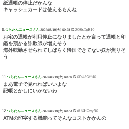
紙通帳の停止だかんな
キャッシュカードは使えるもんね
8:
つらたんニュースさん
ID:
2OBsXgE10
2024/03/19(火) 00:28
お宅の通帳が利用停止になりましたとか言って通帳と印
鑑を預かる詐欺師が増えそう
海外転勤させられてしばらく帰国できてない奴が焦りそ
う
11:
つらたんニュースさん
ID:
0DU8G/Y40
2024/03/19(火) 00:30
まあ電子で見れればいいよな
記帳とかしにいかないわ
12:
つらたんニュースさん
ID:
dUXHOwyR0
2024/03/19(火) 00:33
ATMの印字する機能ってそんなコストかかんの