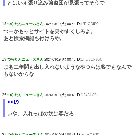
とはいえ張り込み強盗団が見張ってそうで
18:
つらたんニュースさん
ID:
xiTqCDtB0
2024/03/19(火) 00:43
つーかもっとサイトを見やすくしろよ。
あと検索機能も付けろや。
19:
つらたんニュースさん
ID:
LHOVDx3G0
2024/03/19(火) 00:43
まあ二年間も出し入れないようなやつらは客でもなんで
もないからな
25:
つらたんニュースさん
ID:
Jl3xBIs00
2024/03/19(火) 00:48
>>19
いや、入れっぱの奴は客だろ
21:
つらたんニュースさん
ID:
usrasX2G0
2024/03/19(火) 00:46