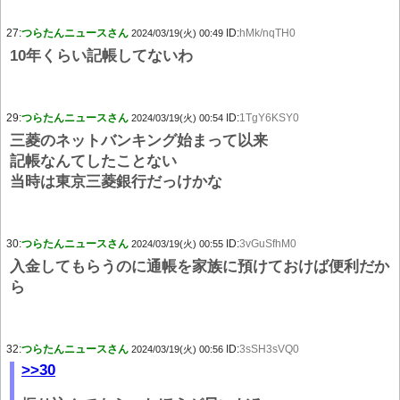
27:
つらたんニュースさん
ID:
hMk/nqTH0
2024/03/19(火) 00:49
10年くらい記帳してないわ
29:
つらたんニュースさん
ID:
1TgY6KSY0
2024/03/19(火) 00:54
三菱のネットバンキング始まって以来
記帳なんてしたことない
当時は東京三菱銀行だっけかな
30:
つらたんニュースさん
ID:
3vGuSfhM0
2024/03/19(火) 00:55
入金してもらうのに通帳を家族に預けておけば便利だか
ら
32:
つらたんニュースさん
ID:
3sSH3sVQ0
2024/03/19(火) 00:56
>>30