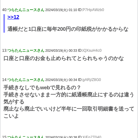
40:
つらたんニュースさん
ID:
P7HpAWzb0
2024/03/19(火) 01:10
>>12
通帳だと1口座に毎年200円の印紙税がかかるからな
13:
つらたんニュースさん
ID:
iQXsuH4c0
2024/03/19(火) 00:33
口座と口座のお金も止められてとられちゃうのかな
14:
つらたんニュースさん
ID:
gARj/Z8G0
2024/03/19(火) 00:34
手続きなしでもwebで見れるの？
手続きさせないまま一方的に紙通帳廃止にするのは違う
気がする
廃止なら廃止でいいけど半年に一回取引明細書を送って
こいよ
15:
つらたんニュースさん
ID:
X/Ep7T040
2024/03/19(火) 00:38