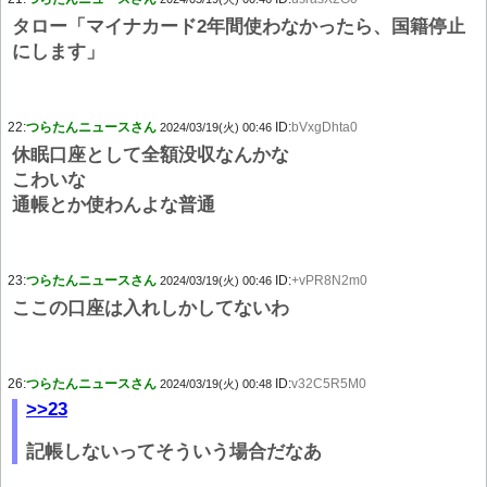
タロー「マイナカード2年間使わなかったら、国籍停止
にします」
22:
つらたんニュースさん
ID:
bVxgDhta0
2024/03/19(火) 00:46
休眠口座として全額没収なんかな
こわいな
通帳とか使わんよな普通
23:
つらたんニュースさん
ID:
+vPR8N2m0
2024/03/19(火) 00:46
ここの口座は入れしかしてないわ
26:
つらたんニュースさん
ID:
v32C5R5M0
2024/03/19(火) 00:48
>>23
記帳しないってそういう場合だなあ