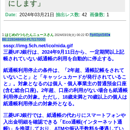
にします」
Date:
2024年03月21日
抽出レス数:
42
画像数:
1
Powered by livedoor 相互RSS
1:
はじめのつらたんニュースさん
ID:
Fp4GyxS40●
2024/03/19(火) 00:22
BE:228348493-PLT(17000)
sssp://img.5ch.net/ico/nida.gif
三菱UFJ銀行は、2024年9月11日から、一定期間以上記
帳されていない紙通帳の利用を自動的に停止する。
紙通帳利用停止の条件は、「2年超、通帳記帳をされて
いないこと」と「キャッシュカードが発行されているこ
と」。対象となるのは個人・個人事業主の普通預金口座
(含む総合口座)。2年超、口座の利用がない場合も紙通帳
利用停止の対象。ただし、18歳未満と70歳以上の個人は
紙通帳利用停止の対象外となる。
三菱UFJ銀行では、紙通帳の代わりにスマートフォンや
入出金明細を確認できる「Eco通帳(インターネット通
帳)」を推奨しており、ATMや振込手数料を優遇してい