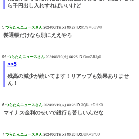
ら千円出し入れすればいいけど
5:
つらたんニュースさん
ID:
95f9M6UW0
2024/03/19(火) 00:27
髪通帳だけなら別にええやろ
96:
つらたんニュースさん
ID:
Om/ZJfJg0
2024/03/19(火) 06:25
>>5
残高の減少が続いてます！リアップも効果ありませ
ん！
6:
つらたんニュースさん
ID:
3QKa+DHK0
2024/03/19(火) 00:28
マイナス金利のせいで銀行も苦しいんだな
7:
つらたんニュースさん
ID:
DBKV3rf00
2024/03/19(火) 00:28