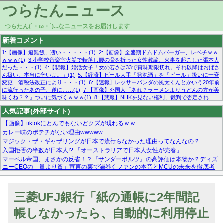
つらたんニュース
つらたん(´・ω・`)...なニュースをお届けします
新着コメント
1:【画像】避難飯、凄い・・・・・(1)
2:【画像】全盛期ドムドムバーガー、レベチｗｗ
ｗｗｗ(1)
3:小学校音楽室火災で転落し腰の骨を折った女性教諭、火事を起こした張本人
だった・・・(1)
4:【悲報】婚活女子「女の若さは33で賞味期限切れ。それ以降はおばさ
ん扱い。本当に辛いよ。」(1)
5:【経済】ビール大手「発泡酒」を「ビール」扱いに一斉
変更 酒税法改正により・・・(1)
6:【速報】レッサーパンダの風太くんとかいう20年前
に流行ったあの子、遂に……(1)
7:【画像】外国人「あれ？ラーメンよりうどんの方が美
味くね？？」ついに気づくｗｗｗ(1)
8:【悲報】NHKを見ない権利、裁判で否定され
る・・・(1)
9:欧州委員長「原発縮小は間違いでした」(1)
10:【悲報】日本企業の人手不
人気記事(外部サイト)
足、限界突破 52%「正社員も足りてません…」(1)
【画像】tiktokにとんでもないどクズが現れるｗｗ
カレー味のポテチがない理由wwwww
マジック・ザ・ギャザリングが日本で流行らなかった理由ってなんなの？
入国拒否の半数が日本人!? 「オーストラリアで日本人女性が売春」
マーベル帝国、まさかの反省！？『サンダーボルツ』の高評価は本物か？ディズ
ニーCEOの「量より質」宣言の裏で渦巻くファンの本音とMCUの未来を徹底考
察！
【モー娘。石田亜佑美】ファーストテイク出演も新規獲得ならず？北川莉央が1
位に
三菱UFJ銀行「紙の通帳に2年間記
【画像あり】FacebookとかTwitterで拾ったエロ画像貼ってくよ
帳しなかったら、自動的に利用停止