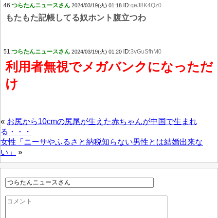
46:
つらたんニュースさん
ID:
qeJ8K4Qz0
2024/03/19(火) 01:18
もたもた記帳してる奴ホント腹立つわ
51:
つらたんニュースさん
ID:
3vGuSfhM0
2024/03/19(火) 01:20
利用者無視でメガバンクになっただ
け
«
お尻から10cmの尻尾が生えた赤ちゃんが中国で生まれ
る・・・
女性「ニーサやふるさと納税知らない男性とは結婚出来な
い」
»