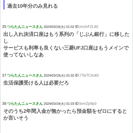
過去10年分のみ見れる
35:
つらたんニュースさん
ID:
mUlvFZL80
2024/03/19(火) 01:02
出し入れ決済口座はもう系列の「じぶん銀行」に移した
し
サービスも利率も良くない三菱UFJ口座はもうメインで
使ってないしなあ
37:
つらたんニュースさん
ID:
7TwTCbok0
2024/03/19(火) 01:02
生活保護受ける人は必要だろ
38:
つらたんニュースさん
ID:
bnrrZp9p0
2024/03/19(火) 01:03
そのうち2年間入金が無かったら預金額をゼロにすると
か言いそう