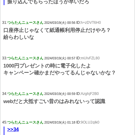
振り込んでもらったほうが早いだろ
31:
つらたんニュースさん
ID:
h+zDVT6H0
2024/03/19(火) 00:56
口座停止じゃなくて紙通帳利用停止だけやろ？
紛らわしいな
33:
つらたんニュースさん
ID:
mUlvFZL80
2024/03/19(火) 00:57
1000円プレゼントの時に電子化したよ
キャンペーン確かまだやってるんじゃないかな？
34:
つらたんニュースさん
ID:
AzghjF2B0
2024/03/19(火) 00:59
webだと大抵すごい昔のはみれないって認識
45:
つらたんニュースさん
ID:
9OLU2qIk0
2024/03/19(火) 01:18
>>34