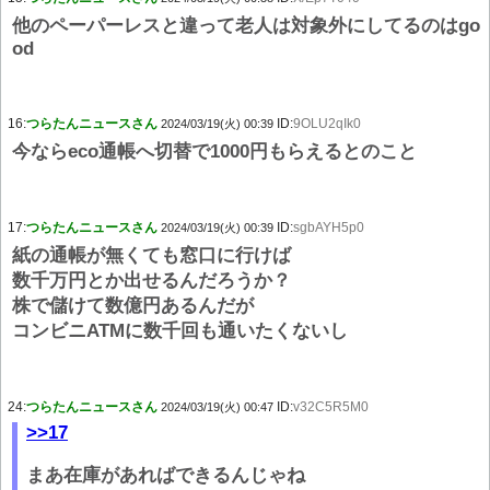
他のペーパーレスと違って老人は対象外にしてるのはgo
od
16:
つらたんニュースさん
ID:
9OLU2qIk0
2024/03/19(火) 00:39
今ならeco通帳へ切替で1000円もらえるとのこと
17:
つらたんニュースさん
ID:
sgbAYH5p0
2024/03/19(火) 00:39
紙の通帳が無くても窓口に行けば
数千万円とか出せるんだろうか？
株で儲けて数億円あるんだが
コンビニATMに数千回も通いたくないし
24:
つらたんニュースさん
ID:
v32C5R5M0
2024/03/19(火) 00:47
>>17
まあ在庫があればできるんじゃね