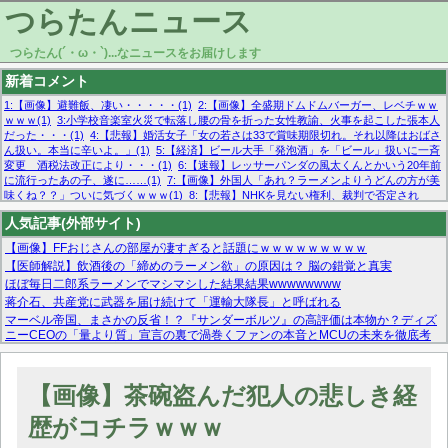
つらたんニュース
つらたん(´・ω・`)...なニュースをお届けします
新着コメント
1:【画像】避難飯、凄い・・・・・(1)
2:【画像】全盛期ドムドムバーガー、レベチｗｗ
ｗｗｗ(1)
3:小学校音楽室火災で転落し腰の骨を折った女性教諭、火事を起こした張本人
だった・・・(1)
4:【悲報】婚活女子「女の若さは33で賞味期限切れ。それ以降はおばさ
ん扱い。本当に辛いよ。」(1)
5:【経済】ビール大手「発泡酒」を「ビール」扱いに一斉
変更 酒税法改正により・・・(1)
6:【速報】レッサーパンダの風太くんとかいう20年前
に流行ったあの子、遂に……(1)
7:【画像】外国人「あれ？ラーメンよりうどんの方が美
味くね？？」ついに気づくｗｗｗ(1)
8:【悲報】NHKを見ない権利、裁判で否定され
る・・・(1)
9:欧州委員長「原発縮小は間違いでした」(1)
10:【悲報】日本企業の人手不
人気記事(外部サイト)
足、限界突破 52%「正社員も足りてません…」(1)
【画像】FFおじさんの部屋が凄すぎると話題にｗｗｗｗｗｗｗｗｗ
【医師解説】飲酒後の「締めのラーメン欲」の原因は？ 脳の錯覚と真実
ほぼ毎日二郎系ラーメンでマシマシした結果結果wwwwwwww
蒋介石、共産党に武器を届け続けて「運輸大隊長」と呼ばれる
マーベル帝国、まさかの反省！？『サンダーボルツ』の高評価は本物か？ディズ
ニーCEOの「量より質」宣言の裏で渦巻くファンの本音とMCUの未来を徹底考
察！
【モー娘。石田亜佑美】ファーストテイク出演も新規獲得ならず？北川莉央が1
位に
【画像】茶碗盗んだ犯人の悲しき経
【画像あり】FacebookとかTwitterで拾ったエロ画像貼ってくよ
歴がコチラｗｗｗ