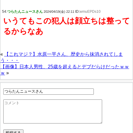
54:
つらたんニュースさん
ID:
wmuEPDs10
2024/04/19(金) 22:11
いうてもこの犯人は顔立ちは整って
るからなあ
«
【これマジ？】水原一平さん、歴史から抹消されてしま
う・・・
【画像】日本人男性、25歳を超えるとデブだらけだったｗｗ
ｗ
»