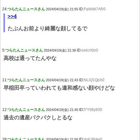
24:
つらたんニュースさん
ID:
FqWdd7AR0
2024/04/19(金) 21:55
>>4
たぶんお前より綺麗な顔してるで
5:
つらたんニュースさん
ID:
oeIcrXbr0
2024/04/19(金) 21:36
高校は通ってたんやな
11:
つらたんニュースさん
ID:
NLiQ1QpX0
2024/04/19(金) 21:43
早稲田卒っていわれても違和感ない顔やけどな
12:
つらたんニュースさん
ID:
f7Y08y830
2024/04/19(金) 21:45
過去の遺産パクパクしとるな
28:
つらたんニュースさん
ID:
do6JBdej0
2024/04/19(金) 21:56