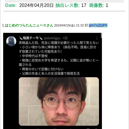
Date:
2024年04月20日
抽出レス数:
17
画像数:
1
Powered by livedoor 相互RSS
1:
はじめのつらたんニュースさん
ID:
gm7sZjQP0
2024/04/19(金) 21:32