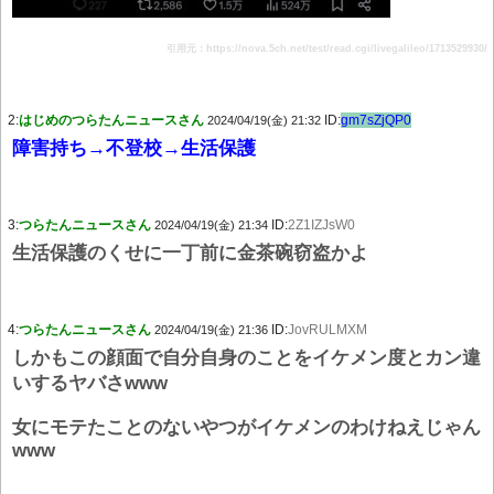
引用元：https://nova.5ch.net/test/read.cgi/livegalileo/1713529930/
2:
はじめのつらたんニュースさん
ID:
gm7sZjQP0
2024/04/19(金) 21:32
障害持ち→不登校→生活保護
3:
つらたんニュースさん
ID:
2Z1IZJsW0
2024/04/19(金) 21:34
生活保護のくせに一丁前に金茶碗窃盗かよ
4:
つらたんニュースさん
ID:
JovRULMXM
2024/04/19(金) 21:36
しかもこの顔面で自分自身のことをイケメン度とカン違
いするヤバさwww
女にモテたことのないやつがイケメンのわけねえじゃん
www