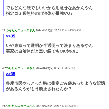
でもどんな袋でもいいから用意せなあかんやん
指定ゴミ袋無料の自治体が最強やわ
53:
つらたんニュースさん
ID:
/h/nDRWC0
2024/04/22(月) 23:32
>>35
いや東京って透明か半透明って決まりあるやん
実家の自治体だと黒い袋でもOKやのに
78:
つらたんニュースさん
ID:
dFxJKq++0
2024/04/23(火) 00:21
>>35
多摩市民やっとった時は指定ごみ袋あったような記憶
があるんやがもう廃止されたんか？
36:
つらたんニュースさん
ID:
xBkXItv80
2024/04/22(月) 23:17