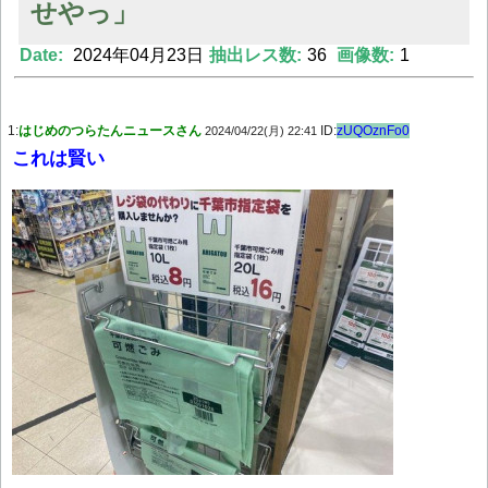
せやっ」
Date:
2024年04月23日
抽出レス数:
36
画像数:
1
Powered by livedoor 相互RSS
1:
はじめのつらたんニュースさん
ID:
zUQOznFo0
2024/04/22(月) 22:41
これは賢い