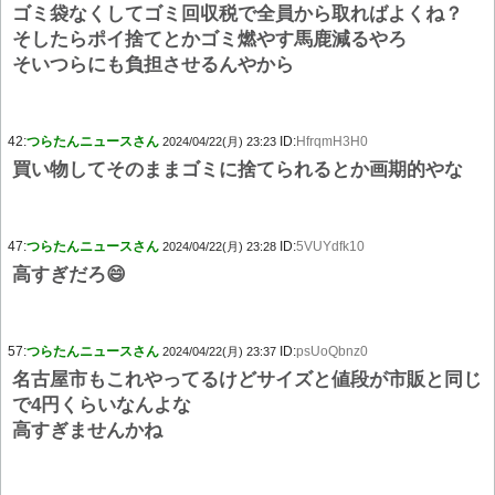
ゴミ袋なくしてゴミ回収税で全員から取ればよくね？
そしたらポイ捨てとかゴミ燃やす馬鹿減るやろ
そいつらにも負担させるんやから
42:
つらたんニュースさん
ID:
HfrqmH3H0
2024/04/22(月) 23:23
買い物してそのままゴミに捨てられるとか画期的やな
47:
つらたんニュースさん
ID:
5VUYdfk10
2024/04/22(月) 23:28
高すぎだろ😄
57:
つらたんニュースさん
ID:
psUoQbnz0
2024/04/22(月) 23:37
名古屋市もこれやってるけどサイズと値段が市販と同じ
で4円くらいなんよな
高すぎませんかね