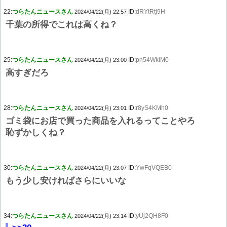
22:
つらたんニュースさん
ID:
dRYtRtj9H
2024/04/22(月) 22:57
千葉の所得でこれは高くね？
25:
つらたんニュースさん
ID:
pn54WklM0
2024/04/22(月) 23:00
高すぎだろ
28:
つらたんニュースさん
ID:
r8yS4KMh0
2024/04/22(月) 23:01
ゴミ袋にお店で買った商品を入れるってことやろ
恥ずかしくね？
30:
つらたんニュースさん
ID:
YwFqVQEB0
2024/04/22(月) 23:07
もう少し安ければさらにいいな
34:
つらたんニュースさん
ID:
yUj2QH8F0
2024/04/22(月) 23:14