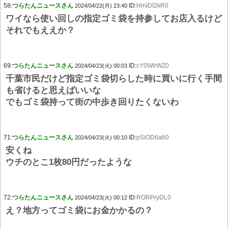
58:
つらたんニュースさん
ID:
HmIDI2kR0
2024/04/22(月) 23:40
ワイなら使い回しの指定ゴミ袋を持参してお店入るけど
それでもええか？
69:
つらたんニュースさん
ID:
cY0WlrWZ0
2024/04/23(火) 00:03
千葉市民だけど指定ゴミ袋切らした時に買いに行く手間
も省けると思えばいいな
でもゴミ袋持って街の中歩き回りたくないわ
71:
つらたんニュースさん
ID:
pSiOD6a60
2024/04/23(火) 00:10
安くね
ウチのとこ1枚80円だったような
72:
つらたんニュースさん
ID:
RORPryDL0
2024/04/23(火) 00:12
え？地方ってゴミ袋にお金かかるの？