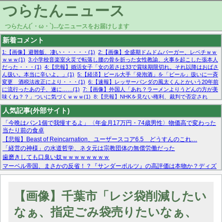
つらたんニュース
つらたん(´・ω・`)...なニュースをお届けします
新着コメント
1:【画像】避難飯、凄い・・・・・(1)
2:【画像】全盛期ドムドムバーガー、レベチｗｗ
ｗｗｗ(1)
3:小学校音楽室火災で転落し腰の骨を折った女性教諭、火事を起こした張本人
だった・・・(1)
4:【悲報】婚活女子「女の若さは33で賞味期限切れ。それ以降はおばさ
ん扱い。本当に辛いよ。」(1)
5:【経済】ビール大手「発泡酒」を「ビール」扱いに一斉
変更 酒税法改正により・・・(1)
6:【速報】レッサーパンダの風太くんとかいう20年前
に流行ったあの子、遂に……(1)
7:【画像】外国人「あれ？ラーメンよりうどんの方が美
味くね？？」ついに気づくｗｗｗ(1)
8:【悲報】NHKを見ない権利、裁判で否定され
る・・・(1)
9:欧州委員長「原発縮小は間違いでした」(1)
10:【悲報】日本企業の人手不
人気記事(外部サイト)
足、限界突破 52%「正社員も足りてません…」(1)
「今晩はパン1個で我慢するよ」〈年金月17万円・74歳男性〉物価高で変わった
当たり前の食卓
【悲報】Beast of Reincarnation、ユーザースコア6.5 どうすんのこれ…
「経営の神様」の水道哲学、ネタ元は宗教団体の無償労働だった
歯磨きしても口臭い奴ｗｗｗｗｗｗｗｗ
マーベル帝国、まさかの反省！？『サンダーボルツ』の高評価は本物か？ディズ
ニーCEOの「量より質」宣言の裏で渦巻くファンの本音とMCUの未来を徹底考
察！
【モー娘。石田亜佑美】ファーストテイク出演も新規獲得ならず？北川莉央が1
【画像】千葉市「レジ袋削減したい
位に
【画像あり】FacebookとかTwitterで拾ったエロ画像貼ってくよ
なぁ、指定ごみ袋売りたいなぁ、