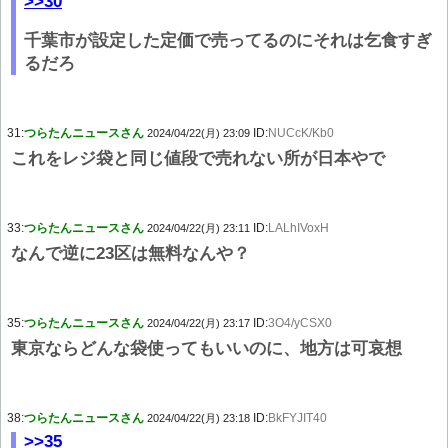
>>30
千葉市が設定した定価で売ってるのにそれは乞食すぎ
るだろ
31:
つらたんニュースさん
ID:
NUCcK/Kb0
2024/04/22(月) 23:09
これをレジ袋と同じ値段で売れない所が日本やで
33:
つらたんニュースさん
ID:
LALhIVoxH
2024/04/22(月) 23:11
なんで逆に23区は無料なんや？
35:
つらたんニュースさん
ID:
3O4/yCSX0
2024/04/22(月) 23:17
東京ならどんな袋使ってもいいのに、地方は可哀想
38:
つらたんニュースさん
ID:
BkFYJIT40
2024/04/22(月) 23:18
>>35