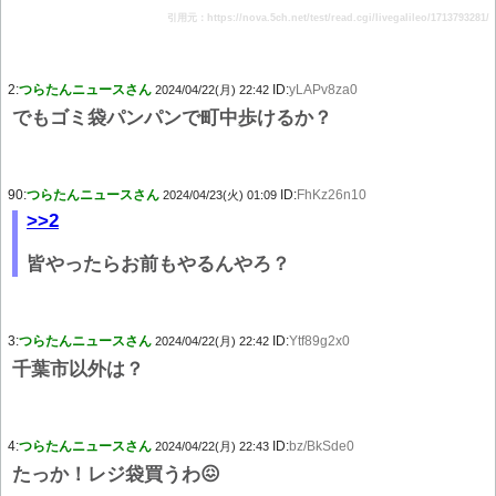
引用元：https://nova.5ch.net/test/read.cgi/livegalileo/1713793281/
2:
つらたんニュースさん
ID:
yLAPv8za0
2024/04/22(月) 22:42
でもゴミ袋パンパンで町中歩けるか？
90:
つらたんニュースさん
ID:
FhKz26n10
2024/04/23(火) 01:09
>>2
皆やったらお前もやるんやろ？
3:
つらたんニュースさん
ID:
Ytf89g2x0
2024/04/22(月) 22:42
千葉市以外は？
4:
つらたんニュースさん
ID:
bz/BkSde0
2024/04/22(月) 22:43
たっか！レジ袋買うわ😖