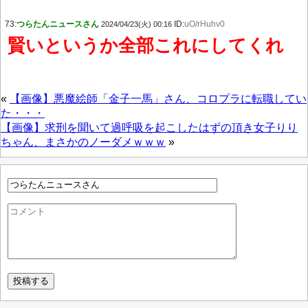
73:
つらたんニュースさん
ID:
uO/rHuhv0
2024/04/23(火) 00:16
賢いというか全部これにしてくれ
«
【画像】悪魔絵師「金子一馬」さん、コロプラに転職してい
た・・・
【画像】求刑を聞いて過呼吸を起こしたはずの頂き女子りり
ちゃん、まさかのノーダメｗｗｗ
»