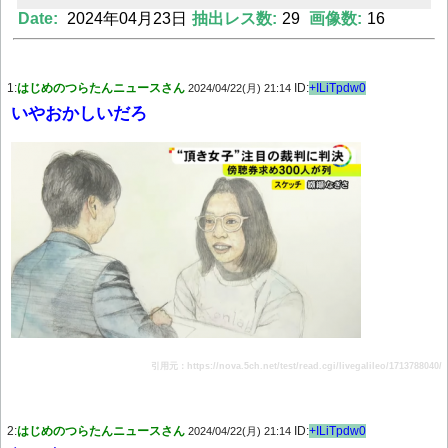
Date:
2024年04月23日
抽出レス数:
29
画像数:
16
Powered by livedoor 相互RSS
1:
はじめのつらたんニュースさん
ID:
+ILiTpdw0
2024/04/22(月) 21:14
いやおかしいだろ
引用元：https://nova.5ch.net/test/read.cgi/livegalileo/1713788040/
2:
はじめのつらたんニュースさん
ID:
+ILiTpdw0
2024/04/22(月) 21:14