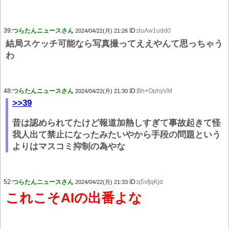
39:
つらたんニュースさん
ID:
duAw1udd0
2024/04/22(月) 21:26
結局スケッチ可能なら写真撮ってええやんて思っちゃう
わ
48:
つらたんニュースさん
ID:
Bh+OphyVM
2024/04/22(月) 21:30
>>39
昔は認められてたけど報道加熱しすぎて事故起きて怪
我人出て禁止になったみたいやから手段の問題という
よりはマスコミ抑制の為やな
52:
つらたんニュースさん
ID:
q5vfjqKjd
2024/04/22(月) 21:33
これこそAIの出番よな