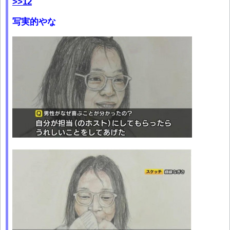
>>12
写実的やな