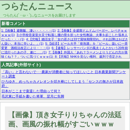
つらたんニュース
つらたん(´・ω・`)...なニュースをお届けします
新着コメント
1:【画像】避難飯、凄い・・・・・(1)
2:【画像】全盛期ドムドムバーガー、レベチｗｗ
ｗｗｗ(1)
3:小学校音楽室火災で転落し腰の骨を折った女性教諭、火事を起こした張本人
だった・・・(1)
4:【悲報】婚活女子「女の若さは33で賞味期限切れ。それ以降はおばさ
ん扱い。本当に辛いよ。」(1)
5:【経済】ビール大手「発泡酒」を「ビール」扱いに一斉
変更 酒税法改正により・・・(1)
6:【速報】レッサーパンダの風太くんとかいう20年前
に流行ったあの子、遂に……(1)
7:【画像】外国人「あれ？ラーメンよりうどんの方が美
味くね？？」ついに気づくｗｗｗ(1)
8:【悲報】NHKを見ない権利、裁判で否定され
る・・・(1)
9:欧州委員長「原発縮小は間違いでした」(1)
10:【悲報】日本企業の人手不
人気記事(外部サイト)
足、限界突破 52%「正社員も足りてません…」(1)
「高い」と言わないで･･･農家が消費者に知ってほしいこと 日本農業新聞アンケ
ート調査
ひろゆき、めっちゃカメレオンを叩き棒にしてしまう「センスの無さが日本政
府」
日本がここまで衰退した理由って何？
毛沢東に手紙を書いた将軍、翌月に失脚
マーベル帝国、まさかの反省！？『サンダーボルツ』の高評価は本物か？ディズ
ニーCEOの「量より質」宣言の裏で渦巻くファンの本音とMCUの未来を徹底考
察！
【画像】頂き女子りりちゃんの法廷
【モー娘。石田亜佑美】ファーストテイク出演も新規獲得ならず？北川莉央が1
位に
画、画風の振れ幅がすごいｗｗｗ
【画像あり】FacebookとかTwitterで拾ったエロ画像貼ってくよ