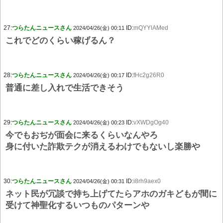
27:
つらたんニュースさん
ID:
mQYYlAMed
2024/04/26(金) 00:11
これでどのくらい稼げるん？
28:
つらたんニュースさん
ID:
fHc2g26R0
2024/04/26(金) 00:17
普通に差し入れで生活できそう
29:
つらたんニュースさん
ID:
vXWDgOg40
2024/04/26(金) 00:23
今でもおぢが面会に来るくらいなんやろ
身に付いた詐欺テクが消えるわけでもないし楽勝や
30:
つらたんニュースさん
ID:
i8rh9aex0
2024/04/26(金) 00:31
ネット民が冗談で持ち上げてたらアホのガキどもが間に
受けて神聖化するいつものパターンや