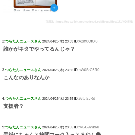
引用元：https://nova.5ch.net/test/read.cgi/livegalileo/1714056759/
2:
つらたんニュースさん
ID:
A2m0QtOi0
2024/04/25(木) 23:53
誰かがネタでやってるんじゃ？
3:
つらたんニュースさん
ID:
hW0SrC5R0
2024/04/25(木) 23:55
こんなのありなんか
4:
つらたんニュースさん
ID:
9yt5I2JRd
2024/04/25(木) 23:55
支援者？
5:
つらたんニュースさん
ID:
rVGG9Wk60
2024/04/25(木) 23:55
手紙にちゃんと検閲マーク入っとるやん😳