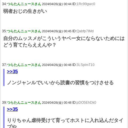
34:
つらたんニュースさん
ID:
1Rc99gwc0
2024/04/26(金) 00:44
弱者おじの生きがい
35:
つらたんニュースさん
ID:
Qabfp7IMd
2024/04/26(金) 00:45
自分のムッスメがこういうヤベー女にならないためには
どう育てたらええんや？
37:
つらたんニュースさん
ID:
3LSplmT10
2024/04/26(金) 00:48
>>35
ノンジャンルでいいから読書の習慣をつけさせる
39:
つらたんニュースさん
ID:
pDO5EhDk0
2024/04/26(金) 00:48
>>35
りりちゃん虐待受けて育ってホストに入れ込んだタイ
プや