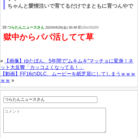
ちゃんと愛情注いで育てるだけでまともに育つんやで
38:
つらたんニュースさん
ID:
j8w/dbj90
2024/04/26(金) 00:48
獄中からパパ活してて草
«
【画像】ゆたぼん、5年間で“ムキムキ”マッチョに変身！ネ
ット大反響「カッコよくなってる！」
【動画】FF16のDLC、ムービーを紙芝居にしてしまうｗｗｗ
ｗｗ
»