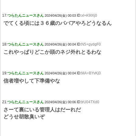
17:
つらたんニュースさん
ID:
xI+K9IXj0
2024/04/26(金) 00:03
でてくる頃には３６歳のババアやろどうなるん
18:
つらたんニュースさん
ID:
N5+gydgF0
2024/04/26(金) 00:04
これやっぱりどこか頭のネジ外れとるわな
19:
つらたんニュースさん
ID:
MA+BYvKj0
2024/04/26(金) 00:04
信者増やして下準備やな
21:
つらたんニュースさん
ID:
trU04TXd0
2024/04/26(金) 00:06
さーて裏にいる管理人はだーれだ
どうせ胡散臭いぞ