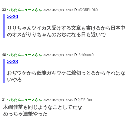
33:
つらたんニュースさん
ID:
pDO5EhDk0
2024/04/26(金) 00:40
>>30
りりちゃんツイカス受けする文章も書けるから日本中
のオスがりりちゃんのおぢになる日も近いで
40:
つらたんニュースさん
ID:
i8rh9aex0
2024/04/26(金) 00:49
>>33
おぢウケから低能ガキウケに舵切っとるからそれはな
いやろ
31:
つらたんニュースさん
ID:
2jZI8iDer
2024/04/26(金) 00:33
木嶋佳苗も同じようなことしてたな
めっちゃ達筆やった