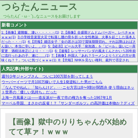
つらたんニュース
つらたん(´・ω・`)...なニュースをお届けします
新着コメント
1:【画像】避難飯、凄い・・・・・(1)
2:【画像】全盛期ドムドムバーガー、レベチｗｗ
ｗｗｗ(1)
3:小学校音楽室火災で転落し腰の骨を折った女性教諭、火事を起こした張本人
だった・・・(1)
4:【悲報】婚活女子「女の若さは33で賞味期限切れ。それ以降はおばさ
ん扱い。本当に辛いよ。」(1)
5:【経済】ビール大手「発泡酒」を「ビール」扱いに一斉
変更 酒税法改正により・・・(1)
6:【速報】レッサーパンダの風太くんとかいう20年前
に流行ったあの子、遂に……(1)
7:【画像】外国人「あれ？ラーメンよりうどんの方が美
味くね？？」ついに気づくｗｗｗ(1)
8:【悲報】NHKを見ない権利、裁判で否定され
る・・・(1)
9:欧州委員長「原発縮小は間違いでした」(1)
10:【悲報】日本企業の人手不
人気記事(外部サイト)
足、限界突破 52%「正社員も足りてません…」(1)
週刊少年ジャンプさん ついに100万部を割ってしまう
ウーバーイーツで月100万稼いで人生1発逆転した男がこちら
「なんでやねん」「知らんけど」･･･ニセ方言は8〜9割が関西弁 使う理由はネッ
ト世界の「優しい気持ち」だった
上海一月風暴とは——造反派が一夜で市の権力を奪った1967年1月
マーベル帝国、まさかの反省！？『サンダーボルツ』の高評価は本物か？ディズ
ニーCEOの「量より質」宣言の裏で渦巻くファンの本音とMCUの未来を徹底考
察！
【モー娘。石田亜佑美】ファーストテイク出演も新規獲得ならず？北川莉央が1
【画像】獄中のりりちゃんがX始め
位に
【画像あり】FacebookとかTwitterで拾ったエロ画像貼ってくよ
てて草ァ！ｗｗｗ