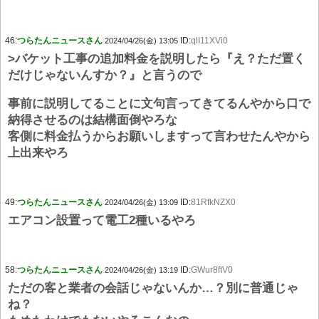
46:
つらたんニュースさん
ID:
qlI11XVi0
2024/04/26(金) 13:05
>バケット工事の追加料金を説明したら『え？ただ置く
だけじゃないんすか？』と言うので
事前に説明してることに文句言ってきてるんやから口で
納得させるのは結構面倒やろな
客側に料金払うからお願いしますって言わせたんやから
上出来やろ
49:
つらたんニュースさん
ID:
81RfkNZX0
2024/04/26(金) 13:09
エアコン設置って電工2種いるやろ
58:
つらたんニュースさん
ID:
GWur8ftV0
2024/04/26(金) 13:19
ただの客と業者の会話じゃないんか…？別に普通じゃ
ね？