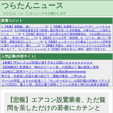
つらたんニュース
つらたん(´・ω・`)...なニュースをお届けします
新着コメント
1:【画像】避難飯、凄い・・・・・(1)
2:【画像】全盛期ドムドムバーガー、レベチｗｗ
ｗｗｗ(1)
3:小学校音楽室火災で転落し腰の骨を折った女性教諭、火事を起こした張本人
だった・・・(1)
4:【悲報】婚活女子「女の若さは33で賞味期限切れ。それ以降はおばさ
ん扱い。本当に辛いよ。」(1)
5:【経済】ビール大手「発泡酒」を「ビール」扱いに一斉
変更 酒税法改正により・・・(1)
6:【速報】レッサーパンダの風太くんとかいう20年前
に流行ったあの子、遂に……(1)
7:【画像】外国人「あれ？ラーメンよりうどんの方が美
味くね？？」ついに気づくｗｗｗ(1)
8:【悲報】NHKを見ない権利、裁判で否定され
る・・・(1)
9:欧州委員長「原発縮小は間違いでした」(1)
10:【悲報】日本企業の人手不
人気記事(外部サイト)
足、限界突破 52%「正社員も足りてません…」(1)
【画像】FFおじさんの部屋が凄すぎると話題にｗｗｗｗｗｗｗｗｗ
【医師解説】飲酒後の「締めのラーメン欲」の原因は？ 脳の錯覚と真実
ほぼ毎日二郎系ラーメンでマシマシした結果結果wwwwwwww
蒋介石、共産党に武器を届け続けて「運輸大隊長」と呼ばれる
マーベル帝国、まさかの反省！？『サンダーボルツ』の高評価は本物か？ディズ
ニーCEOの「量より質」宣言の裏で渦巻くファンの本音とMCUの未来を徹底考
察！
【モー娘。石田亜佑美】ファーストテイク出演も新規獲得ならず？北川莉央が1
位に
【悲報】エアコン設置業者、ただ疑
【画像あり】FacebookとかTwitterで拾ったエロ画像貼ってくよ
問を呈しただけの若者にカチンと