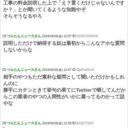
工事の料金説明した上で「え？置くだけじゃないんです
か？」とか聞いてくるような知能やぞ
そらそうなるやろ
19:
つらたんニュースさん
ID:
DmhUGWnh0
2024/04/26(金) 12:57
説明しただけで納得する奴は最初からこんなアホな質問
しないからな
20:
つらたんニュースさん
ID:
Qp6sa5oid
2024/04/26(金) 12:57
相手のやつもただ素朴な疑問として聞いただけかもしれ
んのに
勝手にカチンときて挙句の果てにTwitterで晒してんだか
らこの業者のやつの人間性がいかに腐ってるのかって話
やな
29:
つらたんニュースさん
ID:
8zQr/7Gb0
2024/04/26(金) 12:58