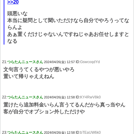
>>20
頭悪いな
本当に疑問として聞いただけなら自分でやろうってな
らんよ
あぁ置くだけじゃないんですねじゃあお任せしますと
なる
21:
つらたんニュースさん
ID:
GswcoqdYd
2024/04/26(金) 12:57
文句言うてくるやつが悪いやろ
置いて帰りゃええねん
22:
つらたんニュースさん
ID:
KY4RwV8k0
2024/04/26(金) 12:58
置けたら追加料金いらん言うてるんだから真っ当やん
客が自分でオプション外しただけや
23:
つらたんニュースさん
ID:
bTEaUW6k0
2024/04/26(金) 12:58