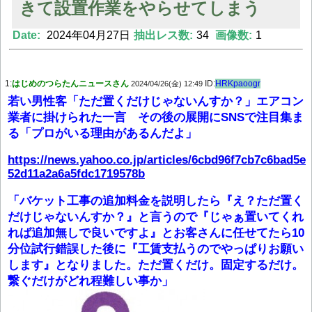
きて設置作業をやらせてしまう
Date:
2024年04月27日
抽出レス数:
34
画像数:
1
Powered by livedoor 相互RSS
1:
はじめのつらたんニュースさん
ID:
HRKpaoogr
2024/04/26(金) 12:49
若い男性客「ただ置くだけじゃないんすか？」エアコン
業者に掛けられた一言 その後の展開にSNSで注目集ま
る「プロがいる理由があるんだよ」
https://news.yahoo.co.jp/articles/6cbd96f7cb7c6bad5e
52d11a2a6a5fdc1719578b
「バケット工事の追加料金を説明したら『え？ただ置く
だけじゃないんすか？』と言うので『じゃぁ置いてくれ
れば追加無しで良いですよ』とお客さんに任せてたら10
分位試行錯誤した後に『工賃支払うのでやっぱりお願い
します』となりました。ただ置くだけ。固定するだけ。
繋ぐだけがどれ程難しい事か」