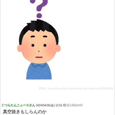
引用元：https://nova.5ch.net/test/read.cgi/livegalileo/1714103398/
2:
つらたんニュースさん
ID:
jEz38qmv0
2024/04/26(金) 12:51
真空抜きもしらんのか