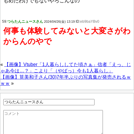
もめたわけでもないやろこんなの
59:
つらたんニュースさん
ID:
eb9baYBv0
2024/04/26(金) 13:19
何事も体験してみないと大変さがわ
からんのやで
«
【画像】Vtuber「1人暮らししてた頃さぁ」信者「えっ、じ
ゃあ今は…？」こより「（やばっ）今も1人暮らし」
【画像】筧美和子さん(30)7年半ぶりの写真集が発売されるｗ
ｗｗ
»