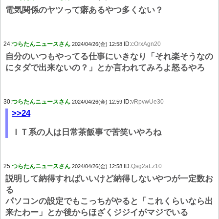
電気関係のヤツって癖あるやつ多くない？
24:
つらたんニュースさん
ID:
cOrxAgn20
2024/04/26(金) 12:58
自分のいつもやってる仕事にいきなり「それ楽そうなの
にタダで出来ないの？」とか言われてみろよ怒るやろ
30:
つらたんニュースさん
ID:
vRpvwUe30
2024/04/26(金) 12:59
>>24
ＩＴ系の人は日常茶飯事で苦笑いやろね
25:
つらたんニュースさん
ID:
Qsg2aLz10
2024/04/26(金) 12:58
説明して納得すればいいけど納得しないやつが一定数お
る
パソコンの設定でもこっちがやると「これくらいなら出
来たわー」とか後からほざくジジイがマジでいる