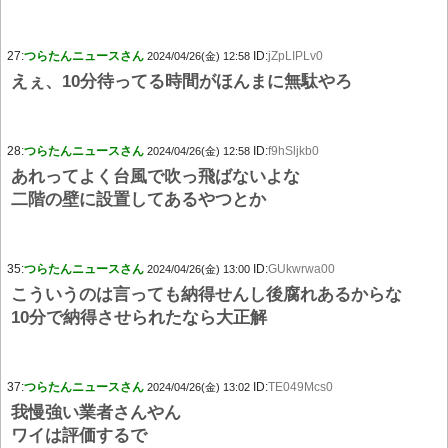
27:
つらたんニュースさん
ID:
jZpLIPLv0
2024/04/26(金) 12:58
えぇ、10分待ってる時間がほんまに無駄やろ
28:
つらたんニュースさん
ID:
f9hSljkb0
2024/04/26(金) 12:58
あれってよく台風で吹っ飛ばないよな
二階の壁に設置してあるやつとか
35:
つらたんニュースさん
ID:
GUkwrwa00
2024/04/26(金) 13:00
こういうのは言っても納得せんし後腐れあるからな
10分で納得させられたなら大正解
37:
つらたんニュースさん
ID:
TE049Mcs0
2024/04/26(金) 13:02
我慢強い業者さんやん
ワイは評価するで