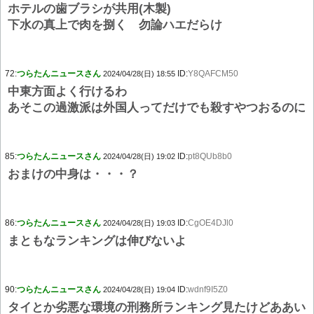
ホテルの歯ブラシが共用(木製)
下水の真上で肉を捌く 勿論ハエだらけ
72:
つらたんニュースさん
ID:
Y8QAFCM50
2024/04/28(日) 18:55
中東方面よく行けるわ
あそこの過激派は外国人ってだけでも殺すやつおるのに
85:
つらたんニュースさん
ID:
pt8QUb8b0
2024/04/28(日) 19:02
おまけの中身は・・・？
86:
つらたんニュースさん
ID:
CgOE4DJl0
2024/04/28(日) 19:03
まともなランキングは伸びないよ
90:
つらたんニュースさん
ID:
wdnf9I5Z0
2024/04/28(日) 19:04
タイとか劣悪な環境の刑務所ランキング見たけどああい