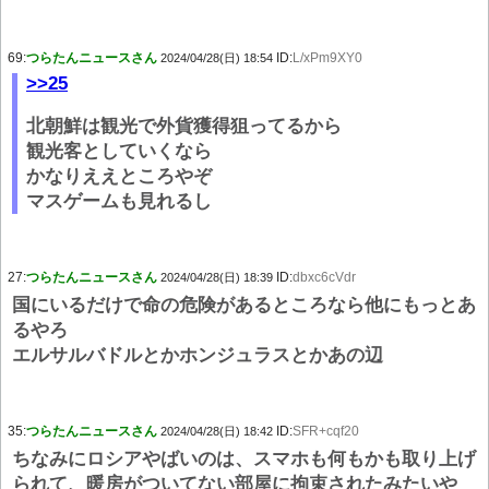
69:
つらたんニュースさん
ID:
L/xPm9XY0
2024/04/28(日) 18:54
>>25
北朝鮮は観光で外貨獲得狙ってるから
観光客としていくなら
かなりええところやぞ
マスゲームも見れるし
27:
つらたんニュースさん
ID:
dbxc6cVdr
2024/04/28(日) 18:39
国にいるだけで命の危険があるところなら他にもっとあ
るやろ
エルサルバドルとかホンジュラスとかあの辺
35:
つらたんニュースさん
ID:
SFR+cqf20
2024/04/28(日) 18:42
ちなみにロシアやばいのは、スマホも何もかも取り上げ
られて、暖房がついてない部屋に拘束されたみたいや