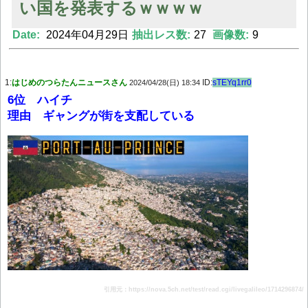
い国を発表するｗｗｗｗ
Date:
2024年04月29日
抽出レス数:
27
画像数:
9
Powered by livedoor 相互RSS
1:
はじめのつらたんニュースさん
ID:
sTEYq1rr0
2024/04/28(日) 18:34
6位 ハイチ
理由 ギャングが街を支配している
引用元：https://nova.5ch.net/test/read.cgi/livegalileo/1714296874/