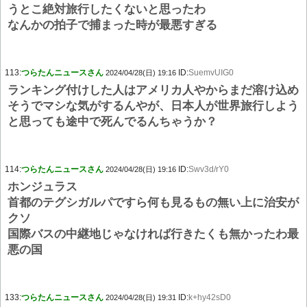
うとこ絶対旅行したくないと思ったわ
なんかの拍子で捕まった時が最悪すぎる
113:
つらたんニュースさん
ID:
SuemvUIG0
2024/04/28(日) 19:16
ランキング付けした人はアメリカ人やからまだ溶け込め
そうでマシな気がするんやが、日本人が世界旅行しよう
と思っても途中で死んでるんちゃうか？
114:
つらたんニュースさん
ID:
Swv3d/rY0
2024/04/28(日) 19:16
ホンジュラス
首都のテグシガルパですら何も見るもの無い上に治安が
クソ
国際バスの中継地じゃなければ行きたくも無かったわ最
悪の国
133:
つらたんニュースさん
ID:
k+hy42sD0
2024/04/28(日) 19:31