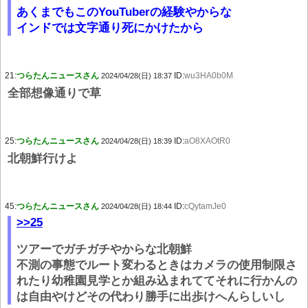
あくまでもこのYouTuberの経験やからな
インドでは文字通り死にかけたから
21:
つらたんニュースさん
ID:
wu3HA0b0M
2024/04/28(日) 18:37
全部想像通りで草
25:
つらたんニュースさん
ID:
aO8XAOtR0
2024/04/28(日) 18:39
北朝鮮行けよ
45:
つらたんニュースさん
ID:
cQytamJe0
2024/04/28(日) 18:44
>>25
ツアーでガチガチやからな北朝鮮
不測の事態でルート変わるときはカメラの使用制限さ
れたり幼稚園見学とか組み込まれててそれに行かんの
は自由やけどその代わり勝手に出歩けへんらしいし