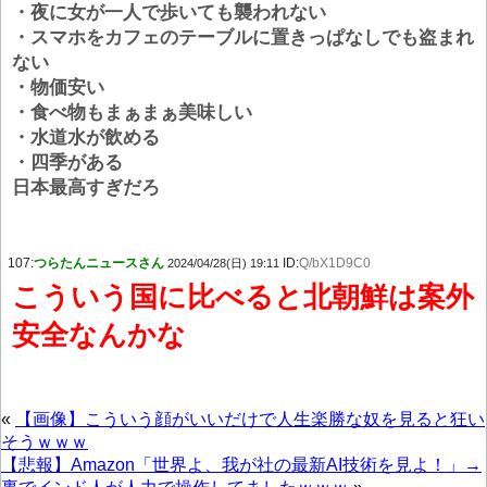
・夜に女が一人で歩いても襲われない
・スマホをカフェのテーブルに置きっぱなしでも盗まれ
ない
・物価安い
・食べ物もまぁまぁ美味しい
・水道水が飲める
・四季がある
日本最高すぎだろ
107:
つらたんニュースさん
ID:
Q/bX1D9C0
2024/04/28(日) 19:11
こういう国に比べると北朝鮮は案外
安全なんかな
«
【画像】こういう顔がいいだけで人生楽勝な奴を見ると狂い
そうｗｗｗ
【悲報】Amazon「世界よ、我が社の最新AI技術を見よ！」→