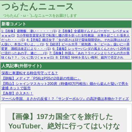
つらたんニュース
つらたん(´・ω・`)...なニュースをお届けします
新着コメント
1:【画像】避難飯、凄い・・・・・(1)
2:【画像】全盛期ドムドムバーガー、レベチｗｗ
ｗｗｗ(1)
3:小学校音楽室火災で転落し腰の骨を折った女性教諭、火事を起こした張本人
だった・・・(1)
4:【悲報】婚活女子「女の若さは33で賞味期限切れ。それ以降はおばさ
ん扱い。本当に辛いよ。」(1)
5:【経済】ビール大手「発泡酒」を「ビール」扱いに一斉
変更 酒税法改正により・・・(1)
6:【速報】レッサーパンダの風太くんとかいう20年前
に流行ったあの子、遂に……(1)
7:【画像】外国人「あれ？ラーメンよりうどんの方が美
味くね？？」ついに気づくｗｗｗ(1)
8:【悲報】NHKを見ない権利、裁判で否定され
る・・・(1)
9:欧州委員長「原発縮小は間違いでした」(1)
10:【悲報】日本企業の人手不
人気記事(外部サイト)
足、限界突破 52%「正社員も足りてません…」(1)
深夜に車運転する時信号守ってる？
【朗報】メディア「PS6はPS5の2倍超の性能に」
【岡山】シャインマスカット200房（時価40万円相当）畑から盗んだ疑いで男を
逮捕 ネットで販売
【為替】介入きた！
マーベル帝国、まさかの反省！？『サンダーボルツ』の高評価は本物か？ディズ
ニーCEOの「量より質」宣言の裏で渦巻くファンの本音とMCUの未来を徹底考
察！
【モー娘。石田亜佑美】ファーストテイク出演も新規獲得ならず？北川莉央が1
【画像】197カ国全てを旅行した
位に
【画像あり】FacebookとかTwitterで拾ったエロ画像貼ってくよ
YouTuber、絶対に行ってはいけな