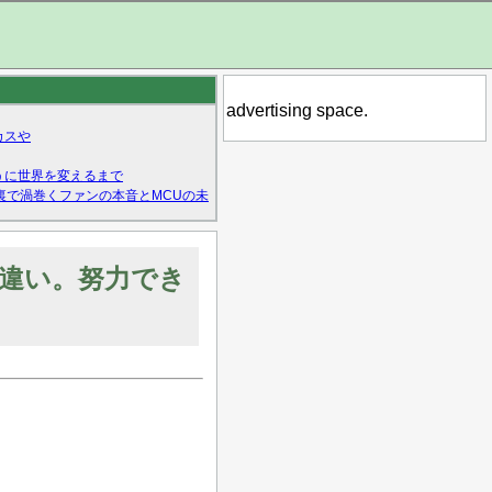
advertising space.
カスや
うに世界を変えるまで
裏で渦巻くファンの本音とMCUの未
違い。努力でき