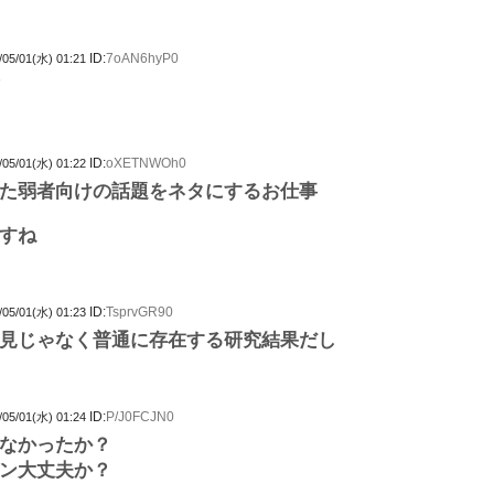
ID:
7oAN6hyP0
/05/01(水) 01:21
ID:
oXETNWOh0
/05/01(水) 01:22
た弱者向けの話題をネタにするお仕事
すね
ID:
TsprvGR90
/05/01(水) 01:23
見じゃなく普通に存在する研究結果だし
ID:
P/J0FCJN0
/05/01(水) 01:24
なかったか？
ン大丈夫か？