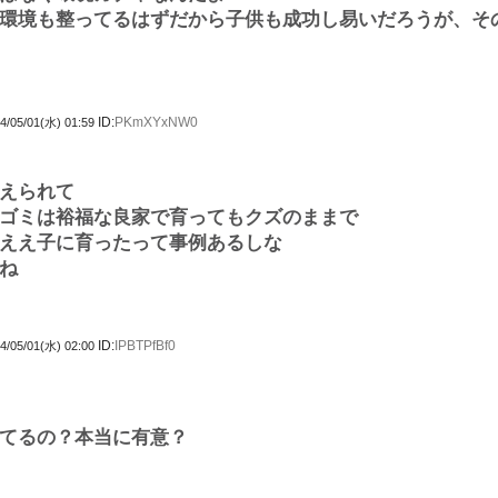
環境も整ってるはずだから子供も成功し易いだろうが、そ
ID:
PKmXYxNW0
4/05/01(水) 01:59
えられて
ゴミは裕福な良家で育ってもクズのままで
ええ子に育ったって事例あるしな
ね
ID:
IPBTPfBf0
4/05/01(水) 02:00
てるの？本当に有意？