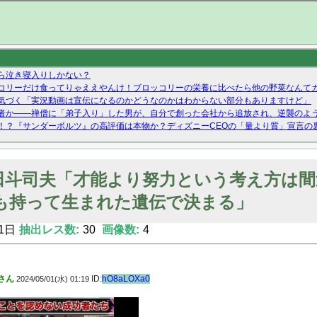
ら泣き寝入りしかない？
コリーだけ食ってりゃええやんけ！ブロッコリーの栄養に比べたら他の野菜なんて
気づく「実況動画は宣伝になるのかどうなのかはわからない部分もありますけど」
者か——禅僧に「弟子入り」した男が、自分で創った会社から追放され、逆襲のよ
！？『サンダーボルツ』の高評価は本物か？ディズニーCEOの「量より質」宣言の
ーストテイク出演も新規獲得ならず？北川莉央が1位に
Twitterで拾ったエロ画像貼ってくよ
田斗司夫「才能より努力という考え方は間
も持って生まれた遺伝で決まる」
1日
抽出レス数:
30
画像数:
4
さん
ID:
hO8aLOXa0
2024/05/01(水) 01:19