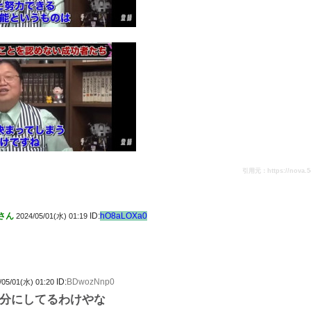
引用元：https://nova.5ch.
さん
ID:
hO8aLOXa0
2024/05/01(水) 01:19
ID:
BDwozNnp0
/05/01(水) 01:20
分にしてるわけやな