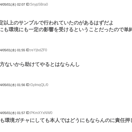
ID:
5nyp5Bra0
4/05/01(水) 02:07
定以上のサンプルで行われていたのがあるはずだよ
にも環境にも一定の影響を受けるということだったので単
ID:
reYjbdZF0
4/05/01(水) 01:55
方ないから助けてやるとはならんし
ID:
GyImqQL/0
4/05/01(水) 01:56
ID:
PKmXYxNW0
4/05/01(水) 01:57
も環境ガチャにしても本人ではどうにもならんのに責任押