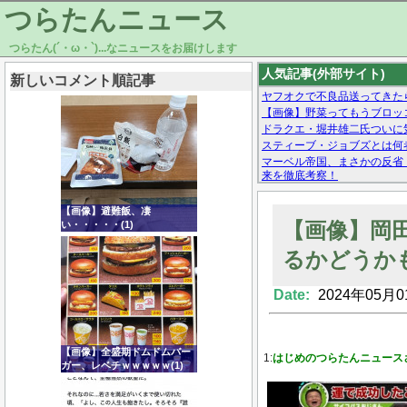
つらたんニュース
つらたん(´・ω・`)...なニュースをお届けします
人気記事(外部サイト)
新しいコメント順記事
ヤフオクで不良品送ってきた
【画像】野菜ってもうブロッ
ドラクエ・堀井雄二氏ついに
スティーブ・ジョブズとは何
マーベル帝国、まさかの反省
来を徹底考察！
【モー娘。石田亜佑美】ファ
【画像あり】Facebookとか
【画像】避難飯、凄
【画像】岡
い・・・・・(1)
るかどうか
Date:
2024年05月0
Powered by livedoor 相互RSS
【画像】全盛期ドムドムバー
1:
はじめのつらたんニュース
ガー、レベチｗｗｗｗｗ(1)