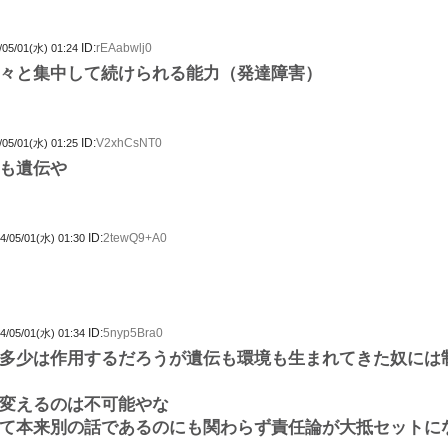
ID:
rEAabwlj0
/05/01(水) 01:24
々と集中して続けられる能力（発達障害）
ID:
V2xhCsNT0
/05/01(水) 01:25
も遺伝や
ID:
2tewQ9+A0
4/05/01(水) 01:30
ID:
5nyp5Bra0
4/05/01(水) 01:34
多少は作用するだろうが遺伝も環境も生まれてきた奴には
変えるのは不可能やな
て本来別の話であるのにも関わらず責任論が大抵セットに