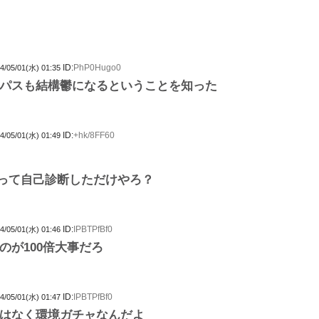
ID:
PhP0Hugo0
4/05/01(水) 01:35
パスも結構鬱になるということを知った
ID:
+hk/8FF60
4/05/01(水) 01:49
って自己診断しただけやろ？
ID:
IPBTPfBf0
4/05/01(水) 01:46
のが100倍大事だろ
ID:
IPBTPfBf0
4/05/01(水) 01:47
はなく環境ガチャなんだよ