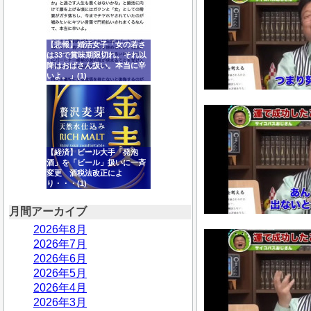
【悲報】婚活女子「女の若さ
は33で賞味期限切れ。それ以
降はおばさん扱い。本当に辛
いよ。」(1)
【経済】ビール大手「発泡
酒」を「ビール」扱いに一斉
変更 酒税法改正によ
り・・・(1)
月間アーカイブ
2026年8月
2026年7月
2026年6月
2026年5月
2026年4月
2026年3月