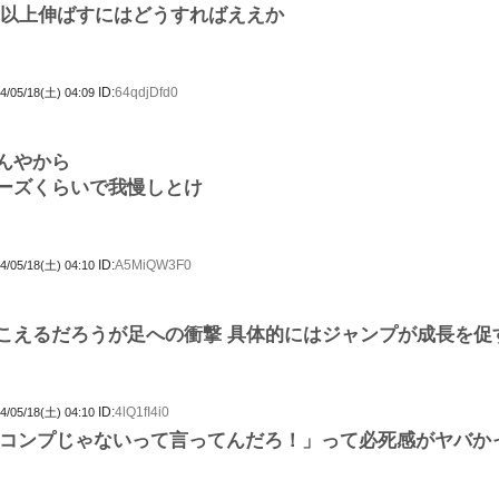
これ以上伸ばすにはどうすればええか
ID:
64qdjDfd0
4/05/18(土) 04:09
んやから
ーズくらいで我慢しとけ
ID:
A5MiQW3F0
4/05/18(土) 04:10
こえるだろうが足への衝撃 具体的にはジャンプが成長を促
ID:
4lQ1fI4i0
4/05/18(土) 04:10
コンプじゃないって言ってんだろ！」って必死感がヤバか