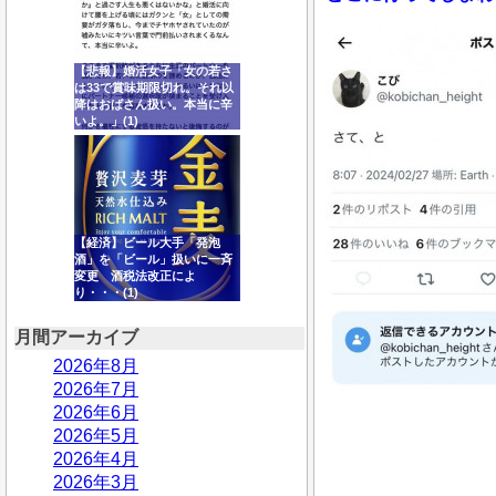
【悲報】婚活女子「女の若さ
は33で賞味期限切れ。それ以
降はおばさん扱い。本当に辛
いよ。」(1)
【経済】ビール大手「発泡
酒」を「ビール」扱いに一斉
変更 酒税法改正によ
り・・・(1)
月間アーカイブ
2026年8月
2026年7月
2026年6月
2026年5月
2026年4月
2026年3月