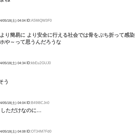
ID:
A5MiQW3F0
4/05/18(土) 04:04
より簡易に より安全に行える社会では骨をぶち折って感
ホや～って思うんだろうな
ID:
kbEu2GUJ0
4/05/18(土) 04:34
そう
ID:
B49I8CJn0
4/05/18(土) 04:04
うとしただけなのに…
ID:
OT34M7Fd0
4/05/18(土) 04:08