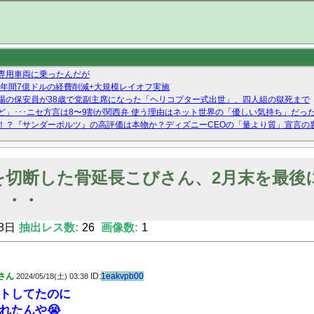
専用車両に乗ったんだが
、年間7億ドルの経費削減+大規模レイオフ実施
場の保安員が38歳で党副主席になった「ヘリコプター式出世」、四人組の獄死まで
」･･･ニセ方言は8〜9割が関西弁 使う理由はネット世界の「優しい気持ち」だっ
！？『サンダーボルツ』の高評価は本物か？ディズニーCEOの「量より質」宣言の
ーストテイク出演も新規獲得ならず？北川莉央が1位に
Twitterで拾ったエロ画像貼ってくよ
切断した骨延長こびさん、2月末を最後にXと
・・・
8日
抽出レス数:
26
画像数:
1
さん
ID:
1eakvpb00
2024/05/18(土) 03:38
トしてたのに
れたんや😭